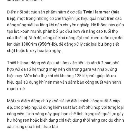
Điểm nổi bật của sản phẩm nằm ở cơ cấu
Twin Hammer (búa
kép)
, một trong những cơ chế truyền lực hiệu quả nhất trên các
dòng súng xiết bu lông khí nén chuyên nghiệp. Hệ thống này giúp
tạo lực xoắn mạnh, phân bổ lực đều hơn và nâng cao tuổi thọ
của thiết bị. Nhờ đó, súng có khả năng đạt mô-men xoắn cực đại
lên đến
1300Nm (958 ft-lb)
, dễ dàng xử lý các loại bu lông siết
chặt hoặc bị oxy hóa lâu ngày.
Thiết bị hoạt động với áp suất làm việc tiêu chuẩn
6.2 bar
, phù
hợp với đa số hệ thống máy nén khí trong gara và nhà xưởng
hiện nay. Mức tiêu thụ khí chỉ khoảng 128 lít/phút giúp tối ưu
hiệu quả sử dụng khí nén mà vẫn đảm bảo công suất vận hành
mạnh mẽ.
Một ưu điểm đáng chú ý khác là bộ điều chỉnh công suất
3 cấp
độ
, cho phép người dùng kiểm soát lực siết phù hợp với từng loại
công việc. Tính năng này giúp hạn chế tình trạng siết quá lực gây
hư hỏng ren hoặc biến dạng chi tiết, đồng thời nâng cao độ chính
xác trong quá trình thao tác.