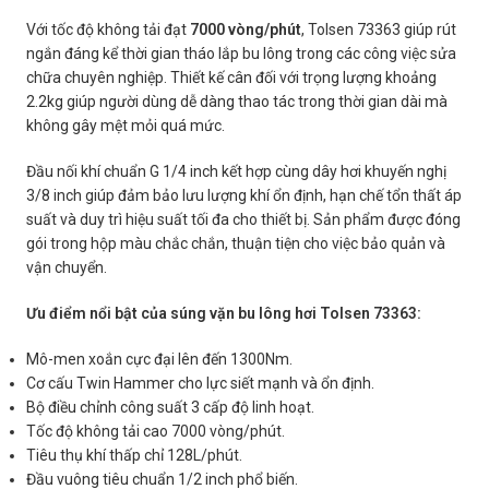
Với tốc độ không tải đạt
7000 vòng/phút
, Tolsen 73363 giúp rút
ngắn đáng kể thời gian tháo lắp bu lông trong các công việc sửa
chữa chuyên nghiệp. Thiết kế cân đối với trọng lượng khoảng
2.2kg giúp người dùng dễ dàng thao tác trong thời gian dài mà
không gây mệt mỏi quá mức.
Đầu nối khí chuẩn G 1/4 inch kết hợp cùng dây hơi khuyến nghị
3/8 inch giúp đảm bảo lưu lượng khí ổn định, hạn chế tổn thất áp
suất và duy trì hiệu suất tối đa cho thiết bị. Sản phẩm được đóng
gói trong hộp màu chắc chắn, thuận tiện cho việc bảo quản và
vận chuyển.
Ưu điểm nổi bật của súng vặn bu lông hơi Tolsen 73363:
Mô-men xoắn cực đại lên đến 1300Nm.
Cơ cấu Twin Hammer cho lực siết mạnh và ổn định.
Bộ điều chỉnh công suất 3 cấp độ linh hoạt.
Tốc độ không tải cao 7000 vòng/phút.
Tiêu thụ khí thấp chỉ 128L/phút.
Đầu vuông tiêu chuẩn 1/2 inch phổ biến.