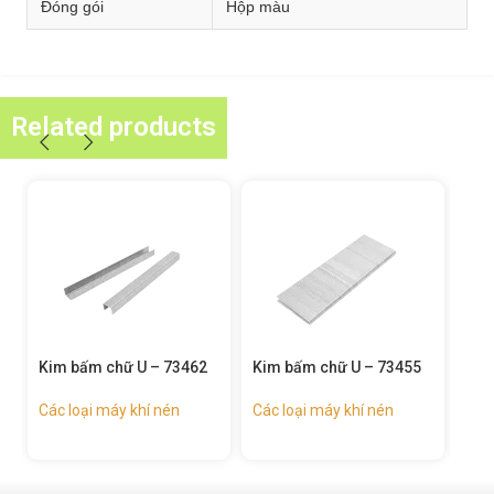
Đóng gói
Hộp màu
Related products
Kim bấm chữ U – 73455
Đinh thẳng – 73443
Sún
734
Các loại máy khí nén
Các loại máy khí nén
Các