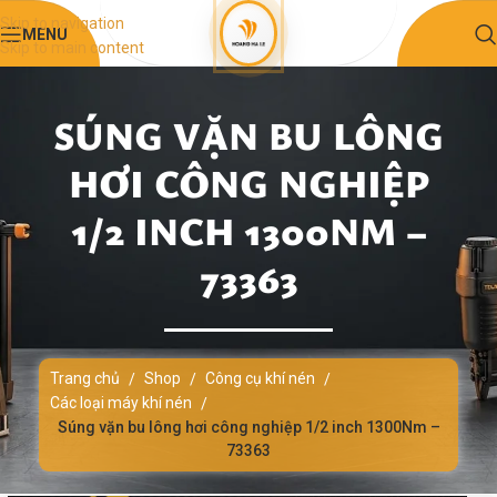
Skip to navigation
MENU
Skip to main content
SÚNG VẶN BU LÔNG
HƠI CÔNG NGHIỆP
1/2 INCH 1300NM –
73363
Trang chủ
Shop
Công cụ khí nén
/
/
/
Các loại máy khí nén
/
Súng vặn bu lông hơi công nghiệp 1/2 inch 1300Nm –
73363