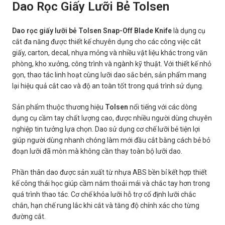
Dao Rọc Giấy Lưỡi Bẻ Tolsen
Dao rọc giấy lưỡi bẻ Tolsen Snap-Off Blade Knife
là dụng cụ
cắt đa năng được thiết kế chuyên dụng cho các công việc cắt
giấy, carton, decal, nhựa mỏng và nhiều vật liệu khác trong văn
phòng, kho xưởng, công trình và ngành kỹ thuật. Với thiết kế nhỏ
gọn, thao tác linh hoạt cùng lưỡi dao sắc bén, sản phẩm mang
lại hiệu quả cắt cao và độ an toàn tốt trong quá trình sử dụng.
Sản phẩm thuộc thương hiệu
Tolsen
nổi tiếng với các dòng
dụng cụ cầm tay chất lượng cao, được nhiều người dùng chuyên
nghiệp tin tưởng lựa chọn. Dao sử dụng cơ chế lưỡi bẻ tiện lợi
giúp người dùng nhanh chóng làm mới đầu cắt bằng cách bẻ bỏ
đoạn lưỡi đã mòn mà không cần thay toàn bộ lưỡi dao.
Phần thân dao được sản xuất từ nhựa ABS bền bỉ kết hợp thiết
kế công thái học giúp cầm nắm thoải mái và chắc tay hơn trong
quá trình thao tác. Cơ chế khóa lưỡi hỗ trợ cố định lưỡi chắc
chắn, hạn chế rung lắc khi cắt và tăng độ chính xác cho từng
đường cắt.