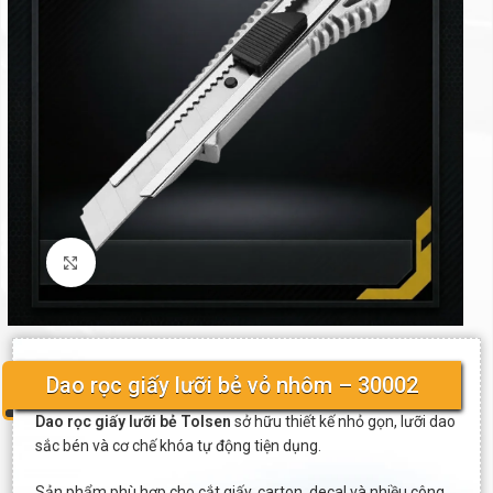
Click to enlarge
Dao rọc giấy lưỡi bẻ vỏ nhôm – 30002
Dao rọc giấy lưỡi bẻ Tolsen
sở hữu thiết kế nhỏ gọn, lưỡi dao
sắc bén và cơ chế khóa tự động tiện dụng.
Sản phẩm phù hợp cho cắt giấy, carton, decal và nhiều công