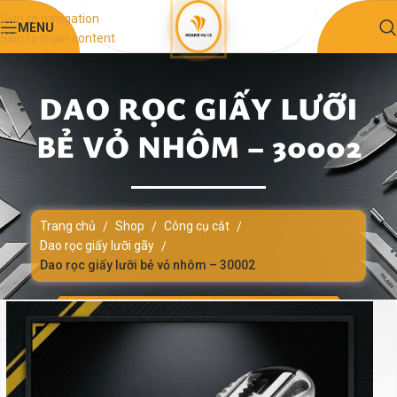
Skip to navigation
MENU
Skip to main content
DAO RỌC GIẤY LƯỠI
BẺ VỎ NHÔM – 30002
Trang chủ
Shop
Công cụ cắt
/
/
/
Dao rọc giấy lưỡi gãy
/
Dao rọc giấy lưỡi bẻ vỏ nhôm – 30002