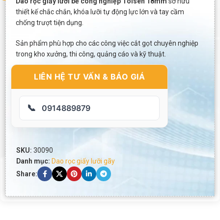
Dao rọc giấy lưỡi bẻ công nghiệp Tolsen 18mm
sở hữu
thiết kế chắc chắn, khóa lưỡi tự động lực lớn và tay cầm
chống trượt tiện dụng.
Sản phẩm phù hợp cho các công việc cắt gọt chuyên nghiệp
trong kho xưởng, thi công, quảng cáo và kỹ thuật.
LIÊN HỆ TƯ VẤN & BÁO GIÁ
📞
0914889879
SKU:
30090
Danh mục:
Dao rọc giấy lưỡi gãy
Share: