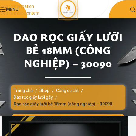
Skip to navigation
MENU
Skip to main content
DAO RỌC GIẤY LƯỠI
BẺ 18MM (CÔNG
NGHIỆP) – 30090
Trang chủ
Shop
Công cụ cắt
/
/
/
Dao rọc giấy lưỡi gãy
/
Dao rọc giấy lưỡi bẻ 18mm (công nghiệp) – 30090