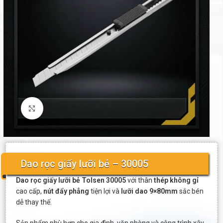
Click to enlarge
Dao rọc giấy lưỡi bẻ – 30005
Dao rọc giấy lưỡi bẻ Tolsen 30005
với thân
thép không gỉ
cao cấp,
nút đẩy phẳng
tiện lợi và
lưỡi dao 9×80mm
sắc bén
dễ thay thế.