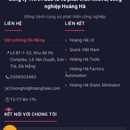
nghiệp Hoàng Hà
Đồng hành cùng sự phát triển công nghiệp
LIÊN HỆ
LIÊN KẾT
Văn phòng Đà Nẵng
Hoàng Hà I.E
Quick Việt Nam
📍
Lô B1-1-33, Khu đô thị
Hoàng Hà Tools
Complex, Lê Văn Duyệt, Sơn
Trà, Đà Nẵng
Hoàng Hà Factory
Automation
📞
0358503493
Hoàng Hà Static Eliminator
✉️
truonghn@hoanghaie.com
🕐
T2-T7 8h-17h
KẾT NỐI VỚI CHÚNG TÔI