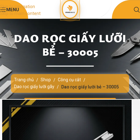
Skip to navigation
MENU
Skip to main content
DAO RỌC GIẤY LƯỠI
BẺ – 30005
Trang chủ
Shop
Công cụ cắt
/
/
/
Dao rọc giấy lưỡi gãy
/
Dao rọc giấy lưỡi bẻ – 30005