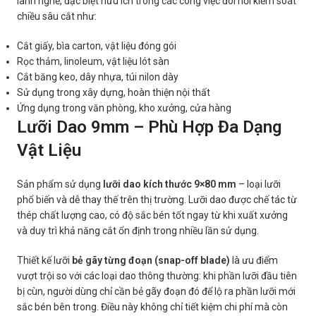
lành nghề, đặc biệt hữu ích trong các công việc đòi hỏi kiểm soát
chiều sâu cắt như:
Cắt giấy, bìa carton, vật liệu đóng gói
Rọc thảm, linoleum, vật liệu lót sàn
Cắt băng keo, dây nhựa, túi nilon dày
Sử dụng trong xây dựng, hoàn thiện nội thất
Ứng dụng trong văn phòng, kho xưởng, cửa hàng
Lưỡi Dao 9mm – Phù Hợp Đa Dạng
Vật Liệu
Sản phẩm sử dụng
lưỡi dao kích thước 9×80 mm
– loại lưỡi
phổ biến và dễ thay thế trên thị trường. Lưỡi dao được chế tác từ
thép chất lượng cao, có độ sắc bén tốt ngay từ khi xuất xưởng
và duy trì khả năng cắt ổn định trong nhiều lần sử dụng.
Thiết kế lưỡi
bẻ gãy từng đoạn (snap-off blade)
là ưu điểm
vượt trội so với các loại dao thông thường: khi phần lưỡi đầu tiên
bị cùn, người dùng chỉ cần bẻ gãy đoạn đó để lộ ra phần lưỡi mới
sắc bén bên trong. Điều này không chỉ tiết kiệm chi phí mà còn