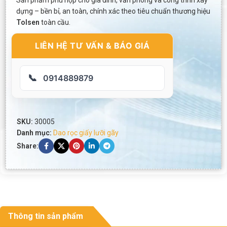
Sản phẩm phù hợp cho gia đình, văn phòng và công trình xây
dựng – bền bỉ, an toàn, chính xác theo tiêu chuẩn thương hiệu
Tolsen
toàn cầu.
LIÊN HỆ TƯ VẤN & BÁO GIÁ
📞
0914889879
SKU:
30005
Danh mục:
Dao rọc giấy lưỡi gãy
Share:
Thông tin sản phẩm