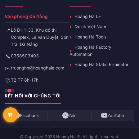
Văn phòng Đà Nẵng
Hoàng Hà I.E
Quick Việt Nam
📍
Lô B1-1-33, Khu đô thị
Hoàng Hà Tools
Complex, Lê Văn Duyệt, Sơn
Trà, Đà Nẵng
Hoàng Hà Factory
Automation
📞
0358503493
Hoàng Hà Static Eliminator
✉️
truonghn@hoanghaie.com
🕐
T2-T7 8h-17h
KẾT NỐI VỚI CHÚNG TÔI
Facebook
Zalo
YouTube
© Copyright 2026 Hoang Ha IE. All rights reserved.