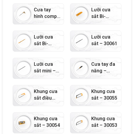
Cưa tay
Lưỡi cưa
hình compa
sắt Bi-
– 31015
Metal –
30065
Lưỡi cưa
Lưỡi cưa
sắt Bi-
sắt – 30061
Metal –
30064
Lưỡi cưa
Cưa tay đa
sắt mini –
năng –
30060
31013
Khung cưa
Khung cưa
sắt điều
sắt – 30055
chỉnh –
30056
Khung cưa
Khung cưa
sắt – 30054
sắt – 30053