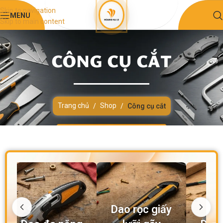
Skip to navigation
MENU
Skip to main content
CÔNG CỤ CẮT
Trang chủ
Shop
/
/
Công cụ cắt
Dao rọc giấy