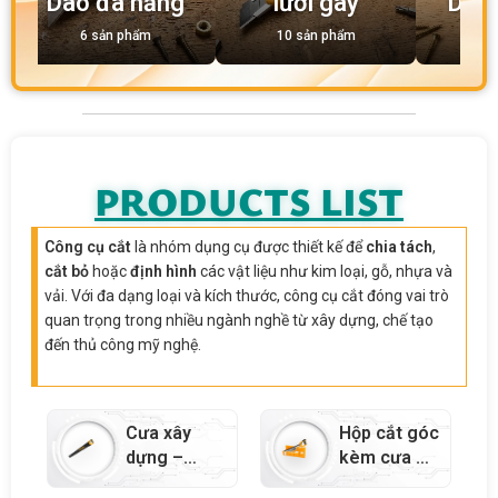
Dao đa năng
lưỡi gãy
Dụng
6 sản phẩm
10 sản phẩm
4 
PRODUCTS LIST
Công cụ cắt
là nhóm dụng cụ được thiết kế để
chia tách
,
cắt bỏ
hoặc
định hình
các vật liệu như kim loại, gỗ, nhựa và
vải. Với đa dạng loại và kích thước, công cụ cắt đóng vai trò
quan trọng trong nhiều ngành nghề từ xây dựng, chế tạo
đến thủ công mỹ nghệ.
Cưa xây
Hộp cắt góc
dựng –
kèm cưa –
31065
31017