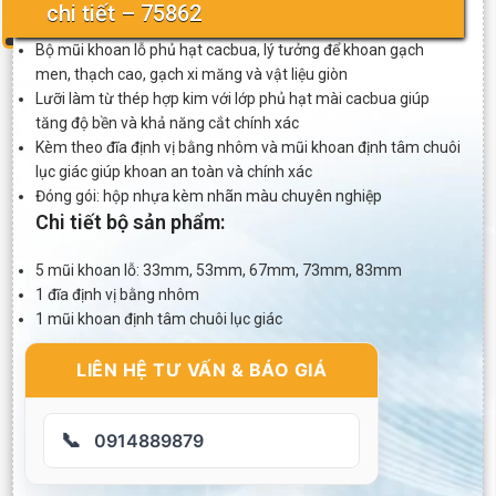
chi tiết – 75862
Bộ mũi khoan lỗ phủ hạt cacbua, lý tưởng để khoan gạch
men, thạch cao, gạch xi măng và vật liệu giòn
Lưỡi làm từ thép hợp kim với lớp phủ hạt mài cacbua giúp
tăng độ bền và khả năng cắt chính xác
Kèm theo đĩa định vị bằng nhôm và mũi khoan định tâm chuôi
lục giác giúp khoan an toàn và chính xác
Đóng gói: hộp nhựa kèm nhãn màu chuyên nghiệp
Chi tiết bộ sản phẩm:
5 mũi khoan lỗ: 33mm, 53mm, 67mm, 73mm, 83mm
1 đĩa định vị bằng nhôm
1 mũi khoan định tâm chuôi lục giác
LIÊN HỆ TƯ VẤN & BÁO GIÁ
📞
0914889879