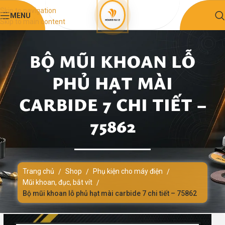
Skip to navigation
MENU
Skip to main content
BỘ MŨI KHOAN LỖ
PHỦ HẠT MÀI
CARBIDE 7 CHI TIẾT –
75862
Trang chủ
Shop
Phụ kiện cho máy điện
/
/
/
Mũi khoan, đục, bắt vít
/
Bộ mũi khoan lỗ phủ hạt mài carbide 7 chi tiết – 75862