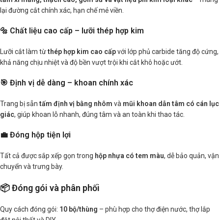
lại đường cắt chính xác, hạn chế mẻ viền.
🔩 Chất liệu cao cấp – lưỡi thép hợp kim
Lưỡi cắt làm từ
thép hợp kim cao cấp
với lớp phủ carbide tăng độ cứng,
khả năng chịu nhiệt và độ bền vượt trội khi cắt khô hoặc ướt.
🎯 Định vị dễ dàng – khoan chính xác
Trang bị sẵn
tấm định vị bằng nhôm
và
mũi khoan dẫn tâm có cán lục
giác
, giúp khoan lỗ nhanh, đúng tâm và an toàn khi thao tác.
💼 Đóng hộp tiện lợi
Tất cả được sắp xếp gọn trong
hộp nhựa có tem màu
, dễ bảo quản, vận
chuyển và trưng bày.
📦 Đóng gói và phân phối
Quy cách đóng gói:
10 bộ/thùng
– phù hợp cho thợ điện nước, thợ lắp