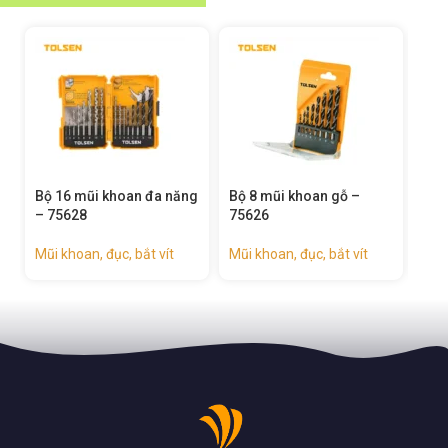
ộ 16 mũi khoan đa năng
Bộ 8 mũi khoan gỗ –
Bộ 5 mũi 
 75628
75626
75625
ũi khoan, đục, bắt vít
Mũi khoan, đục, bắt vít
Mũi khoan, 