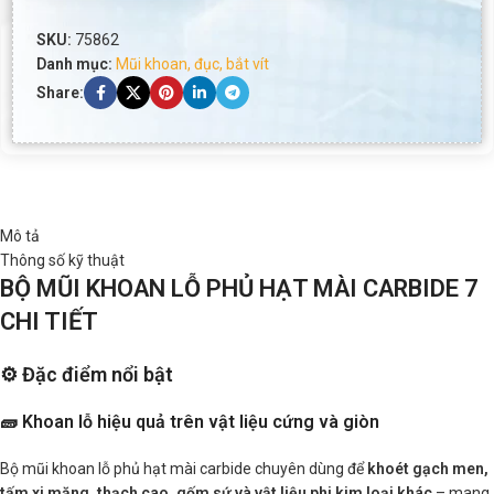
SKU:
75862
Danh mục:
Mũi khoan, đục, bắt vít
Share:
Mô tả
Thông số kỹ thuật
BỘ MŨI KHOAN LỖ PHỦ HẠT MÀI CARBIDE 7
CHI TIẾT
⚙️ Đặc điểm nổi bật
🧱 Khoan lỗ hiệu quả trên vật liệu cứng và giòn
Bộ mũi khoan lỗ phủ hạt mài carbide chuyên dùng để
khoét gạch men,
tấm xi măng, thạch cao, gốm sứ và vật liệu phi kim loại khác
– mang