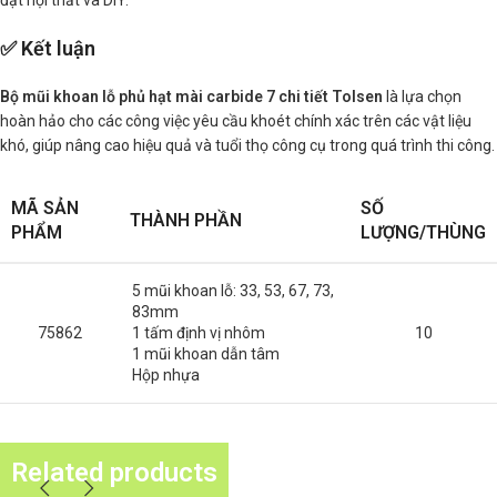
đặt nội thất và DIY.
✅ Kết luận
Bộ mũi khoan lỗ phủ hạt mài carbide 7 chi tiết Tolsen
là lựa chọn
hoàn hảo cho các công việc yêu cầu khoét chính xác trên các vật liệu
khó, giúp nâng cao hiệu quả và tuổi thọ công cụ trong quá trình thi công.
MÃ SẢN
SỐ
THÀNH PHẦN
PHẨM
LƯỢNG/THÙNG
5 mũi khoan lỗ: 33, 53, 67, 73,
83mm
75862
1 tấm định vị nhôm
10
1 mũi khoan dẫn tâm
Hộp nhựa
Related products