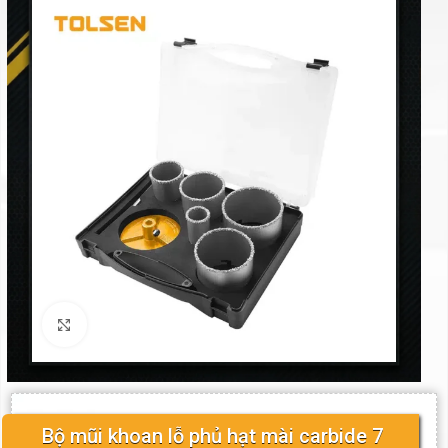
Click to enlarge
Bộ mũi khoan lỗ phủ hạt mài carbide 7