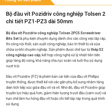
Bộ đầu vít Pozidriv công nghiệp Tolsen 2
chi tiết PZ1-PZ3 dài 50mm
Bộ đầu vít Pozidriv công nghiệp Tolsen 2PCS Screwdriver
Bits Set
là phụ kiện chuyên dụng dành cho các công việc lắp ráp,
thi công nội thất, sản xuất công nghiệp, bảo trì thiết bị và sửa
chữa cơ khí chuyên nghiệp. Sản phẩm được chế tạo từ
thép S2
công nghiệp cao cấp
, kết hợp công nghệ xử lý nhiệt tiên tiến
giúp tăng độ cứng, khả năng chịu lực xoắn và tuổi thọ sử dụng
vượt trội.
Đầu vít Pozidriv (PZ) là phiên bản cải tiến của đầu vít Phillips
truyền thống, được thiết kế với các gân phụ bổ sung nhằm tăng
diện tích tiếp xúc giữa đầu vít và vít. Nhờ đó, đầu vít Pozidriv giúp
truyền lực hiệu quả hơn, giảm hiện tượng trượt đầu (cam-out) và
hạn chế làm hư hỏng đầu vít hoặc chi tiết lắp ráp trong quá trình
sử dụng.