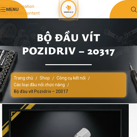
Skip to navigation
MENU
Skip to main content
BỘ ĐẦU VÍT
POZIDRIV – 20317
Trang chủ
Shop
Công cụ kết nối
/
/
/
Các loại đầu nối chức năng
/
Bộ đầu vít Pozidriv – 20317