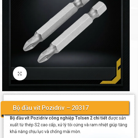
Click to enlarge
Bộ đầu vít Pozidriv – 20317
Bộ đầu vít Pozidriv công nghiệp Tolsen 2 chi tiết
được sản
xuất từ thép S2 cao cấp, xử lý tôi cứng và ram nhiệt giúp tăng
khả năng chịu lực và chống mài mòn.