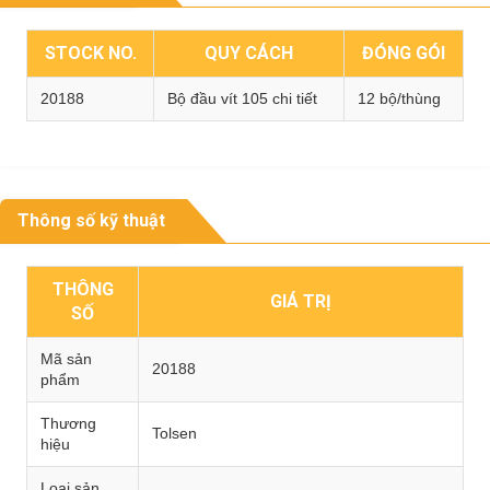
STOCK NO.
QUY CÁCH
ĐÓNG GÓI
20188
Bộ đầu vít 105 chi tiết
12 bộ/thùng
Thông số kỹ thuật
THÔNG
GIÁ TRỊ
SỐ
Mã sản
20188
phẩm
Thương
Tolsen
hiệu
Loại sản