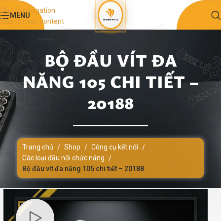
Skip to navigation
MENU
Skip to main content
BỘ ĐẦU VÍT ĐA
NĂNG 105 CHI TIẾT –
20188
Trang chủ
Shop
Công cụ kết nối
/
/
/
Các loại đầu nối chức năng
/
Bộ đầu vít đa năng 105 chi tiết – 20188