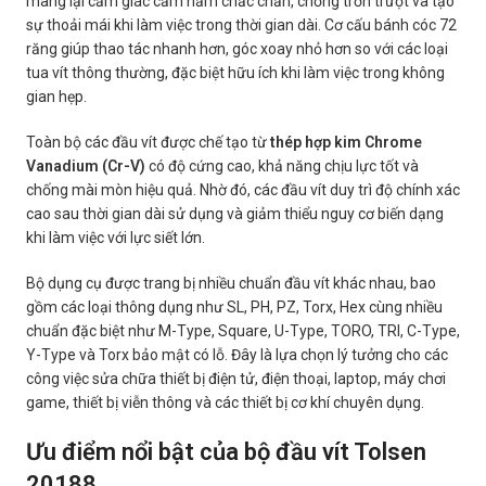
mang lại cảm giác cầm nắm chắc chắn, chống trơn trượt và tạo
sự thoải mái khi làm việc trong thời gian dài. Cơ cấu bánh cóc 72
răng giúp thao tác nhanh hơn, góc xoay nhỏ hơn so với các loại
tua vít thông thường, đặc biệt hữu ích khi làm việc trong không
gian hẹp.
Toàn bộ các đầu vít được chế tạo từ
thép hợp kim Chrome
Vanadium (Cr-V)
có độ cứng cao, khả năng chịu lực tốt và
chống mài mòn hiệu quả. Nhờ đó, các đầu vít duy trì độ chính xác
cao sau thời gian dài sử dụng và giảm thiểu nguy cơ biến dạng
khi làm việc với lực siết lớn.
Bộ dụng cụ được trang bị nhiều chuẩn đầu vít khác nhau, bao
gồm các loại thông dụng như SL, PH, PZ, Torx, Hex cùng nhiều
chuẩn đặc biệt như M-Type, Square, U-Type, TORO, TRI, C-Type,
Y-Type và Torx bảo mật có lỗ. Đây là lựa chọn lý tưởng cho các
công việc sửa chữa thiết bị điện tử, điện thoại, laptop, máy chơi
game, thiết bị viễn thông và các thiết bị cơ khí chuyên dụng.
Ưu điểm nổi bật của bộ đầu vít Tolsen
20188