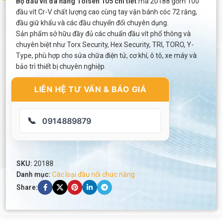
Bộ đầu vít đa năng Tolsen 105 chi tiết
mã 20188 gồm 100
đầu vít Cr-V chất lượng cao cùng tay vặn bánh cóc 72 răng,
đầu giữ khẩu và các đầu chuyển đổi chuyên dụng.
Sản phẩm sở hữu đầy đủ các chuẩn đầu vít phổ thông và
chuyên biệt như Torx Security, Hex Security, TRI, TORO, Y-
Type, phù hợp cho sửa chữa điện tử, cơ khí, ô tô, xe máy và
bảo trì thiết bị chuyên nghiệp.
LIÊN HỆ TƯ VẤN & BÁO GIÁ
📞
0914889879
SKU:
20188
Danh mục:
Các loại đầu nối chức năng
Share: