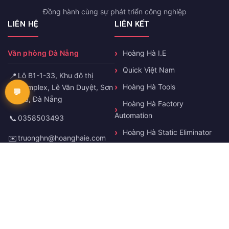
Đồng hành cùng sự phát triển công nghiệp
LIÊN HỆ
LIÊN KẾT
Văn phòng Đà Nẵng
Hoàng Hà I.E
Quick Việt Nam
📍
Lô B1-1-33, Khu đô thị
Hoàng Hà Tools
Complex, Lê Văn Duyệt, Sơn
Trà, Đà Nẵng
Hoàng Hà Factory
Automation
📞
0358503493
Hoàng Hà Static Eliminator
✉️
truonghn@hoanghaie.com
🕐
T2-T7 8h-17h
KẾT NỐI VỚI CHÚNG TÔI
Facebook
Zalo
YouTube