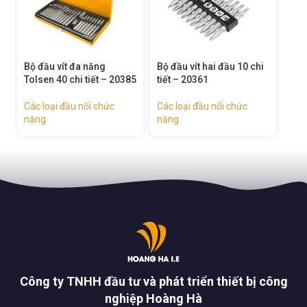
Bộ đầu vít hai đầu 10 chi
Bộ đầu vít dẹp – 20338
Bộ đ
5
tiết – 20361
203
Các loại đầu nối chức
Các loại đầu nối chức
năng
Các
năng
năn
Công ty TNHH đầu tư và phát triển thiết bị công
nghiệp Hoàng Hà