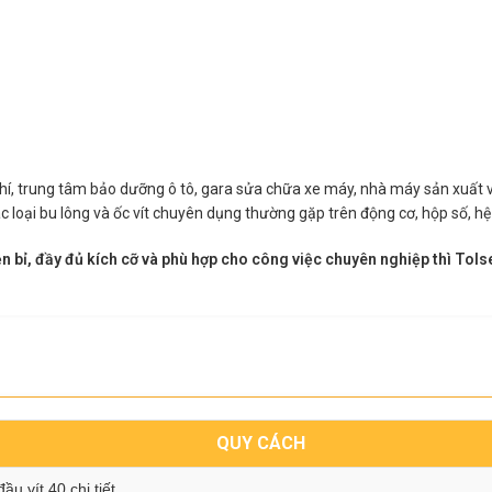
hí, trung tâm bảo dưỡng ô tô, gara sửa chữa xe máy, nhà máy sản xuất và
loại bu lông và ốc vít chuyên dụng thường gặp trên động cơ, hộp số, hệ t
n bỉ, đầy đủ kích cỡ và phù hợp cho công việc chuyên nghiệp thì Tols
QUY CÁCH
ầu vít 40 chi tiết