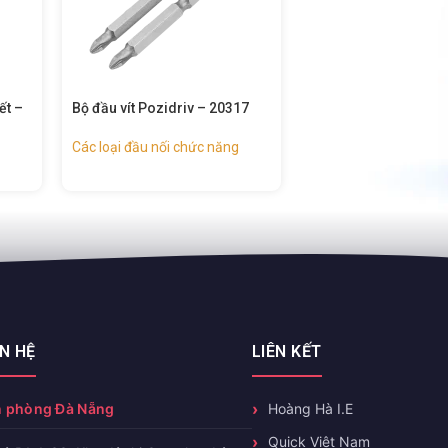
17
Bộ 5 đầu vít vuông – 20280
Bộ 5 đầu vít sao Tor
Các loại đầu nối chức năng
Các loại đầu nối chức
ÊN HỆ
LIÊN KẾT
 phòng Đà Nẵng
Hoàng Hà I.E
Quick Việt Nam