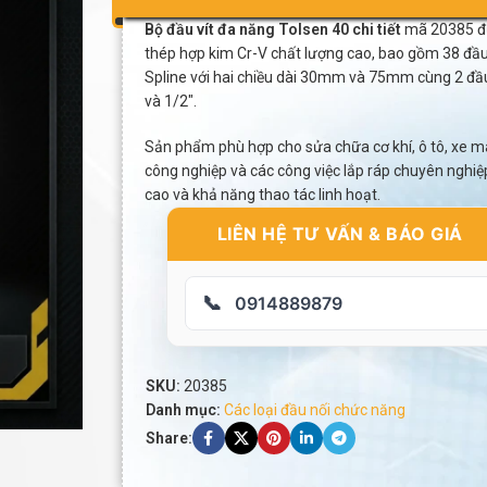
Bộ đầu vít đa năng Tolsen 40 chi tiết
mã 20385 đư
thép hợp kim Cr-V chất lượng cao, bao gồm 38 đầu 
Spline với hai chiều dài 30mm và 75mm cùng 2 đầu
và 1/2″.
Sản phẩm phù hợp cho sửa chữa cơ khí, ô tô, xe máy,
công nghiệp và các công việc lắp ráp chuyên nghiệ
cao và khả năng thao tác linh hoạt.
LIÊN HỆ TƯ VẤN & BÁO GIÁ
📞
0914889879
SKU:
20385
Danh mục:
Các loại đầu nối chức năng
Share: