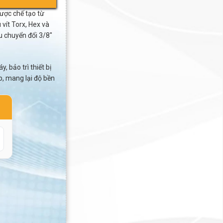
ợc chế tạo từ
vít Torx, Hex và
 chuyển đổi 3/8″
 bảo trì thiết bị
p, mang lại độ bền