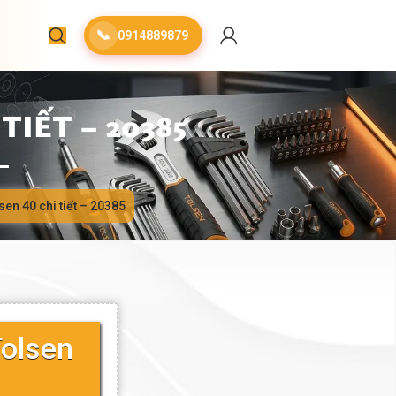
📞
0914889879
IẾT – 20385
sen 40 chi tiết – 20385
Tolsen