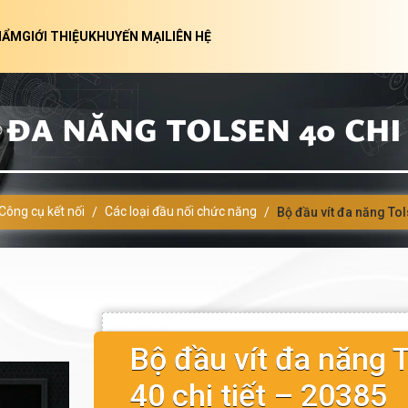
HẨM
GIỚI THIỆU
KHUYẾN MẠI
LIÊN HỆ
 ĐA NĂNG TOLSEN 40 CHI T
Công cụ kết nối
Các loại đầu nối chức năng
/
/
Bộ đầu vít đa năng Tol
Bộ đầu vít đa năng 
40 chi tiết – 20385