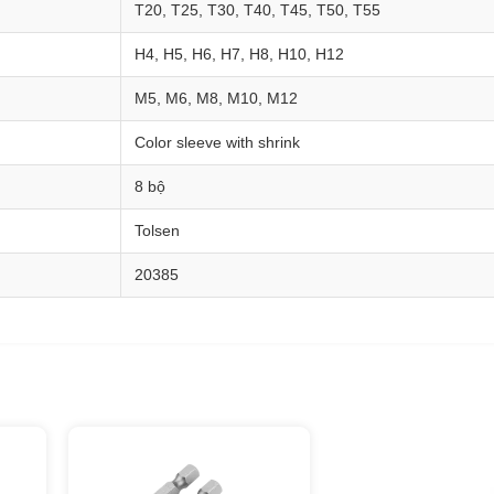
T20, T25, T30, T40, T45, T50, T55
H4, H5, H6, H7, H8, H10, H12
M5, M6, M8, M10, M12
Color sleeve with shrink
8 bộ
Tolsen
20385