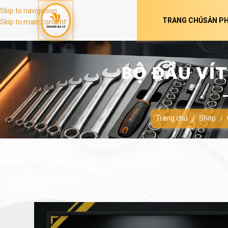
Skip to navigation
TRANG CHỦ
SẢN P
Skip to main content
BỘ ĐẦU VÍT
Trang chủ
Shop
/
/