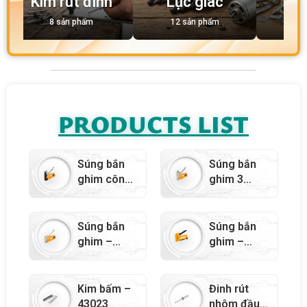
inh
Lục giác
nối
12 sản phẩm
3 sản phẩm
PRODUCTS LIST
Súng bắn
Súng bắn
ghim công
ghim 3
nghiệp –
chức năng
43020
– 43021
Súng bắn
Súng bắn
ghim –
ghim –
43022
43019
Kim bấm –
Đinh rút
43023
nhôm đầu