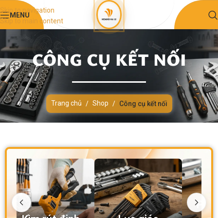
Skip to navigation
MENU
Skip to main content
CÔNG CỤ KẾT NỐI
Trang chủ
Shop
/
/
Công cụ kết nối
Phụ kiện kết