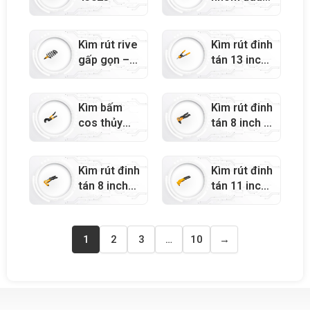
hở – 43005
Kìm rút rive
Kìm rút đinh
gấp gọn –
tán 13 inch
43100
– 43096
Kìm bấm
Kìm rút đinh
cos thủy
tán 8 inch –
lực 12 inch
43099
– 43110
Kìm rút đinh
Kìm rút đinh
tán 8 inch
tán 11 inch
(công
công suất
nghiệp) –
lớn – 43094
43098
1
2
3
…
10
→