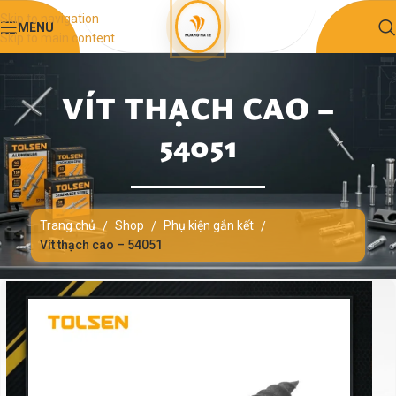
Skip to navigation
MENU
Skip to main content
VÍT THẠCH CAO –
54051
Trang chủ
Shop
Phụ kiện gắn kết
/
/
/
Vít thạch cao – 54051