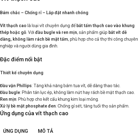
Bám chắc – Chống rỉ – Lắp đặt nhanh chóng
Vít thạch cao
là loại vít chuyên dụng để
bắt tấm thạch cao vào khung
thép hoặc gỗ
. Với
đầu bugle và ren mịn
, sản phẩm giúp
bắt vít dễ
dàng, không làm rách bề mặt tấm
, phù hợp cho cả thợ thi công chuyên
nghiệp và người dùng gia đình.
Đặc điểm nổi bật
Thiết kế chuyên dụng
Đầu vặn Phillips
: Tăng khả năng bám tua vít, dễ dàng thao tác.
Đầu bugle
: Phân tán lực ép, không làm nứt hay rách bề mặt thạch cao.
Ren mịn
: Phù hợp cho kết cấu khung kim loại mỏng.
Xử lý bề mặt phosphate đen
: Chống gỉ sét, tăng tuổi thọ sản phẩm.
Ứng dụng của vít thạch cao
ỨNG DỤNG
MÔ TẢ