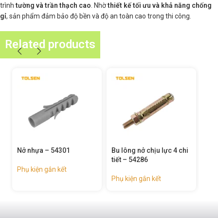
trình
tường và trần thạch cao
. Nhờ
thiết kế tối ưu và khả năng chống
gỉ
, sản phẩm đảm bảo độ bền và độ an toàn cao trong thi công.
Related products
Nở nhựa – 54301
Bu lông nở chịu lực 4 chi
Bu 
tiết – 54286
tiết
Phụ kiện gắn kết
Phụ kiện gắn kết
Phụ