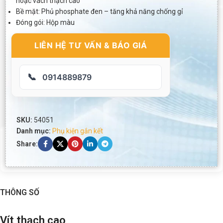
hoặc vách thạch cao
Bề mặt: Phủ phosphate đen – tăng khả năng chống gỉ
Đóng gói: Hộp màu
LIÊN HỆ TƯ VẤN & BÁO GIÁ
📞
0914889879
SKU:
54051
Danh mục:
Phụ kiện gắn kết
Share:
THÔNG SỐ
Vít thạch cao