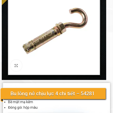
Click to enlarge
Bu lông nở chịu lực 4 chi tiết – 54281
Bề mặt mạ kẽm
Đóng gói: hộp màu