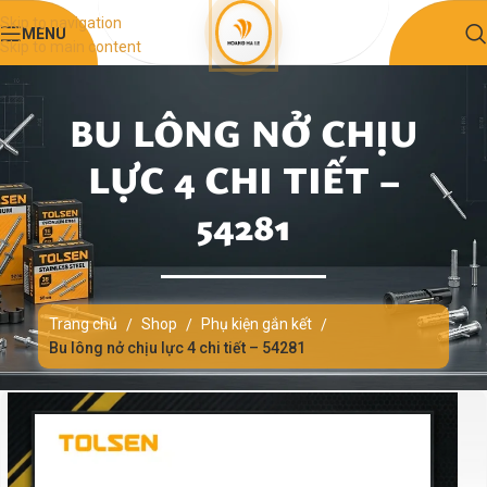
Skip to navigation
MENU
Skip to main content
BU LÔNG NỞ CHỊU
LỰC 4 CHI TIẾT –
54281
Trang chủ
Shop
Phụ kiện gắn kết
/
/
/
Bu lông nở chịu lực 4 chi tiết – 54281