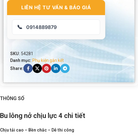
LIÊN HỆ TƯ VẤN & BÁO GIÁ
📞
0914889879
SKU:
54281
Danh mục:
Phụ kiện gắn kết
Share:
THÔNG SỐ
Bu lông nở chịu lực 4 chi tiết
Chịu tải cao – Bền chắc – Dễ thi công