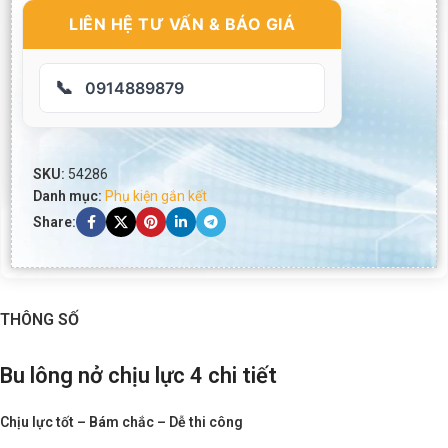
LIÊN HỆ TƯ VẤN & BÁO GIÁ
📞
0914889879
SKU:
54286
Danh mục:
Phụ kiện gắn kết
Share:
THÔNG SỐ
Bu lông nở chịu lực 4 chi tiết
Chịu lực tốt – Bám chắc – Dễ thi công