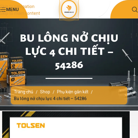
Skip to navigation
MENU
Skip to main content
BU LÔNG NỞ CHỊU
LỰC 4 CHI TIẾT –
54286
Trang chủ
Shop
Phụ kiện gắn kết
/
/
/
Bu lông nở chịu lực 4 chi tiết – 54286