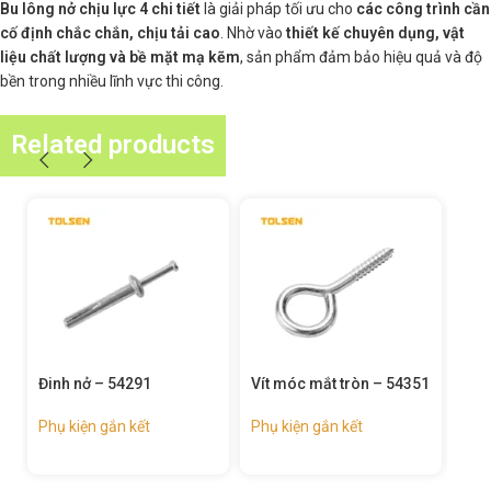
Bu lông nở chịu lực 4 chi tiết
là giải pháp tối ưu cho
các công trình cần
cố định chắc chắn, chịu tải cao
. Nhờ vào
thiết kế chuyên dụng, vật
liệu chất lượng và bề mặt mạ kẽm
, sản phẩm đảm bảo hiệu quả và độ
bền trong nhiều lĩnh vực thi công.
Related products
Đinh nở – 54291
Vít móc mắt tròn – 54351
Vít
Phụ kiện gắn kết
Phụ kiện gắn kết
Phụ