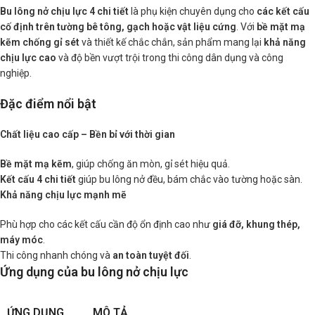
Bu lông nở chịu lực 4 chi tiết
là phụ kiện chuyên dụng cho
các kết cấu
cố định trên tường bê tông, gạch hoặc vật liệu cứng
. Với
bề mặt mạ
kẽm chống gỉ sét
và thiết kế chắc chắn, sản phẩm mang lại
khả năng
chịu lực cao
và độ bền vượt trội trong thi công dân dụng và công
nghiệp.
Đặc điểm nổi bật
Chất liệu cao cấp – Bền bỉ với thời gian
Bề mặt mạ kẽm
, giúp chống ăn mòn, gỉ sét hiệu quả.
Kết cấu 4 chi tiết
giúp bu lông nở đều, bám chắc vào tường hoặc sàn.
Khả năng chịu lực mạnh mẽ
Phù hợp cho các kết cấu cần độ ổn định cao như
giá đỡ, khung thép,
máy móc
.
Thi công nhanh chóng và
an toàn tuyệt đối
.
Ứng dụng của bu lông nở chịu lực
ỨNG DỤNG
MÔ TẢ