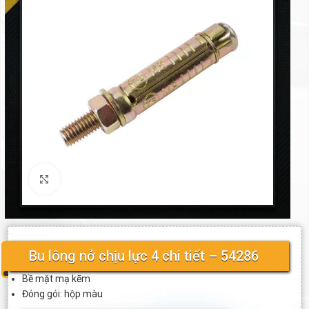
Click to enlarge
Bu lông nở chịu lực 4 chi tiết – 54286
Bề mặt mạ kẽm
Đóng gói: hộp màu