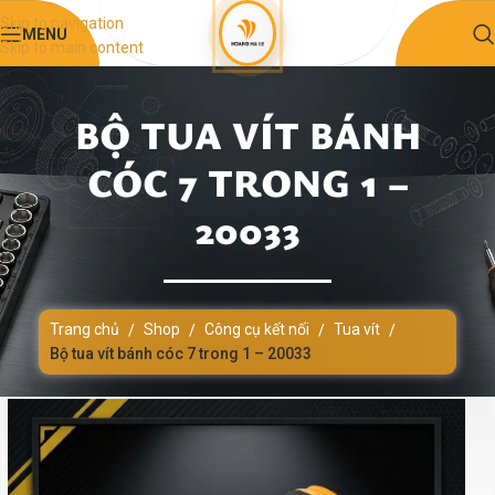
Skip to navigation
MENU
Skip to main content
BỘ TUA VÍT BÁNH
CÓC 7 TRONG 1 –
20033
Trang chủ
Shop
Công cụ kết nối
Tua vít
/
/
/
/
Bộ tua vít bánh cóc 7 trong 1 – 20033