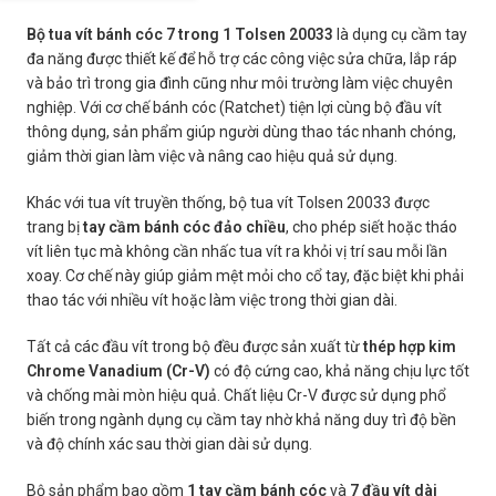
Bộ tua vít bánh cóc 7 trong 1 Tolsen 20033
là dụng cụ cầm tay
đa năng được thiết kế để hỗ trợ các công việc sửa chữa, lắp ráp
và bảo trì trong gia đình cũng như môi trường làm việc chuyên
nghiệp. Với cơ chế bánh cóc (Ratchet) tiện lợi cùng bộ đầu vít
thông dụng, sản phẩm giúp người dùng thao tác nhanh chóng,
giảm thời gian làm việc và nâng cao hiệu quả sử dụng.
Khác với tua vít truyền thống, bộ tua vít Tolsen 20033 được
trang bị
tay cầm bánh cóc đảo chiều
, cho phép siết hoặc tháo
vít liên tục mà không cần nhấc tua vít ra khỏi vị trí sau mỗi lần
xoay. Cơ chế này giúp giảm mệt mỏi cho cổ tay, đặc biệt khi phải
thao tác với nhiều vít hoặc làm việc trong thời gian dài.
Tất cả các đầu vít trong bộ đều được sản xuất từ
thép hợp kim
Chrome Vanadium (Cr-V)
có độ cứng cao, khả năng chịu lực tốt
và chống mài mòn hiệu quả. Chất liệu Cr-V được sử dụng phổ
biến trong ngành dụng cụ cầm tay nhờ khả năng duy trì độ bền
và độ chính xác sau thời gian dài sử dụng.
Bộ sản phẩm bao gồm
1 tay cầm bánh cóc
và
7 đầu vít dài