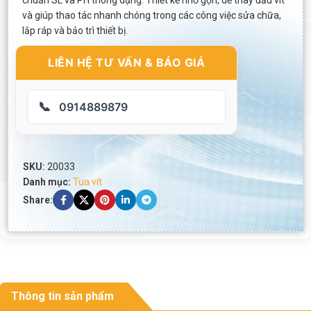
chuẩn SL và PH thông dụng. Thiết kế nhỏ gọn, dễ thay đầu vít
và giúp thao tác nhanh chóng trong các công việc sửa chữa,
lắp ráp và bảo trì thiết bị.
LIÊN HỆ TƯ VẤN & BÁO GIÁ
📞
0914889879
SKU:
20033
Danh mục:
Tua vít
Share:
Thông tin sản phẩm