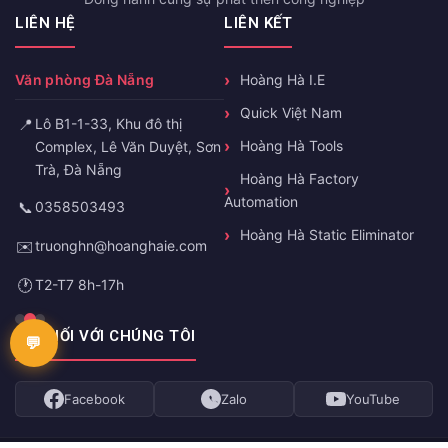
LIÊN HỆ
LIÊN KẾT
Văn phòng Đà Nẵng
Hoàng Hà I.E
Quick Việt Nam
📍
Lô B1-1-33, Khu đô thị
Hoàng Hà Tools
Complex, Lê Văn Duyệt, Sơn
Trà, Đà Nẵng
Hoàng Hà Factory
Automation
📞
0358503493
Hoàng Hà Static Eliminator
✉️
truonghn@hoanghaie.com
🕐
T2-T7 8h-17h
KẾT NỐI VỚI CHÚNG TÔI
Facebook
Zalo
YouTube