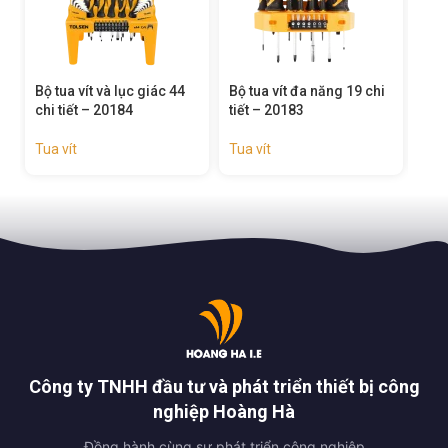
Bộ tua vít đa năng 19 chi
Bộ tua vít chính xác 8 chi
Bộ t
tiết – 20183
tiết – 20193
207
Tua vít
Tua vít
Tua 
Công ty TNHH đầu tư và phát triển thiết bị công
nghiệp Hoàng Hà
Đồng hành cùng sự phát triển công nghiệp