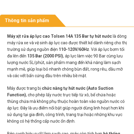
Thông tin sản phẩm
Máy xịt rửa áp lực cao Tolsen 14A 135 Bar tự hút nước
là dòng
máy rửa xe và vệ sinh áp lực cao được thiết kế dành riêng cho thị
trường sử dụng nguồn điện
110-120V/60Hz
. Với áp lực bơm tối
đa lên đến
135 Bar (2000 PSI)
, áp lực làm việc 90 Bar cùng lưu
lượng nước 5L/phút, sản phẩm mang đến khả năng làm sạch
mạnh mẽ, giúp loại bỏ nhanh chóng bùn đất, rong rêu, dầu mỡ
và các vết bẩn cứng đầu trên nhiều bề mặt.
Máy được trang bị
chức năng tự hút nước (Auto Suction
Function)
, cho phép lấy nước trực tiếp từ xô, bể chứa hoặc
thùng chứa mà không phụ thuộc hoàn toàn vào nguồn nước có
áp lực. Đây là ưu điểm nổi bật giúp người dùng linh hoạt hơn khi
sử dụng tại gia đình, công trình, trang trại hoặc những khu vực
không có hệ thống cấp nước ổn định.
Bên cạnh hiệu suất làm sạch cao, máy còn tích hợp
hệ thống