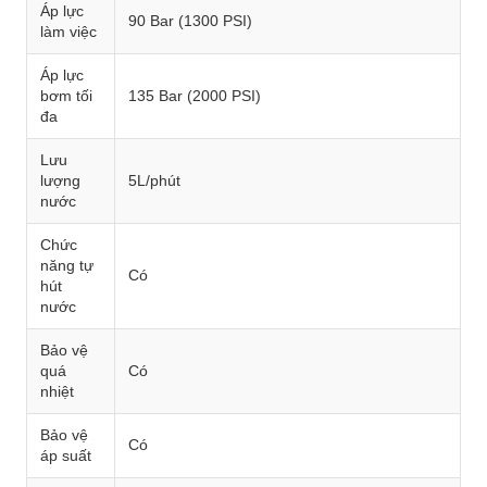
Áp lực
90 Bar (1300 PSI)
làm việc
Áp lực
bơm tối
135 Bar (2000 PSI)
đa
Lưu
lượng
5L/phút
nước
Chức
năng tự
Có
hút
nước
Bảo vệ
quá
Có
nhiệt
Bảo vệ
Có
áp suất