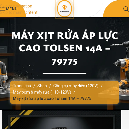
Skip to navigation
MENU
Skip to main content
MÁY XỊT RỬA ÁP LỰC
CAO TOLSEN 14A –
79775
Trang chủ
Shop
Công cụ máy điện (120V)
/
/
/
Máy bơm & máy rửa (110-120V)
/
Máy xịt rửa áp lực cao Tolsen 14A – 79775