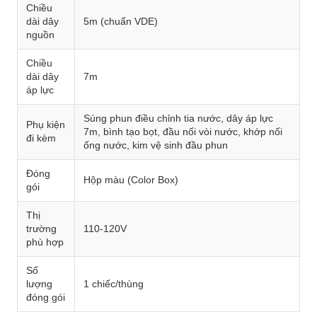
Chiều
dài dây
5m (chuẩn VDE)
nguồn
Chiều
dài dây
7m
áp lực
Súng phun điều chỉnh tia nước, dây áp lực
Phụ kiện
7m, bình tạo bọt, đầu nối vòi nước, khớp nối
đi kèm
ống nước, kim vệ sinh đầu phun
Đóng
Hộp màu (Color Box)
gói
Thị
trường
110-120V
phù hợp
Số
lượng
1 chiếc/thùng
đóng gói