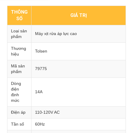
THÔNG
GIÁ TRỊ
SỐ
Loại sản
Máy xịt rửa áp lực cao
phẩm
Thương
Tolsen
hiệu
Mã sản
79775
phẩm
Dòng
điện
14A
định
mức
Điện áp
110-120V AC
Tần số
60Hz