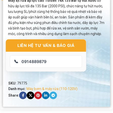
Máy xịt rửa áp lực cao Tolsen 14A 135 Bar tự hút nước
sở
hữu áp lực tối đa 135 Bar (2000 PSI), chức năng tự hút nước,
lưu lượng 5L/phút cùng hệ thống bảo vệ quá nhiệt và bảo vệ
áp suất giúp vận hành bền bỉ, an toàn. Sản phẩm đi kèm đầy
đủ phụ kiện như súng phun điều chỉnh tia nước, dây áp lực 7m
và bình tạo bọt, phù hợp để rửa xe, vệ sinh sân vườn, máy
móc, công trình và nhiều ứng dụng làm sạch chuyên nghiệp.
LIÊN HỆ TƯ VẤN & BÁO GIÁ
📞
0914889879
SKU:
79775
Danh mục:
Máy bơm & máy rửa (110-120V)
Share: