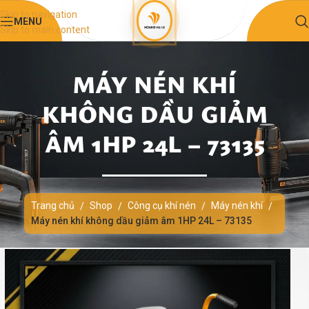
Skip to navigation
MENU
Skip to main content
MÁY NÉN KHÍ
KHÔNG DẦU GIẢM
ÂM 1HP 24L – 73135
Trang chủ
Shop
Công cụ khí nén
Máy nén khí
/
/
/
/
Máy nén khí không dầu giảm âm 1HP 24L – 73135