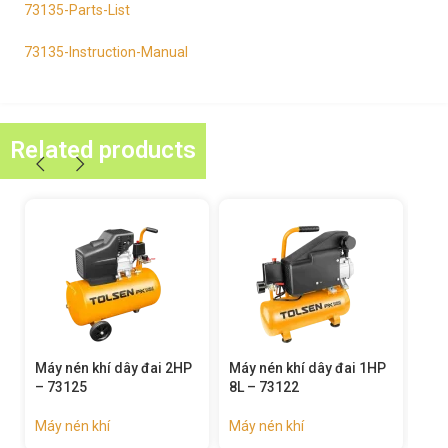
73135-Parts-List
73135-Instruction-Manual
Related products
Máy nén khí dây đai 1HP
Máy nén khí dây đai 3HP
Máy
8L – 73122
100L – 73130
dây
731
Máy nén khí
Máy nén khí
Máy