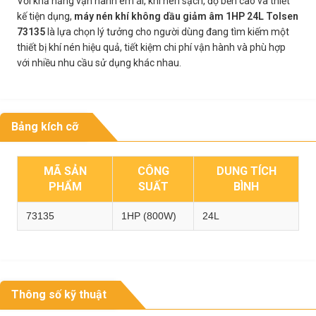
Với khả năng vận hành êm ái, khí nén sạch, độ bền cao và thiết
kế tiện dụng,
máy nén khí không dầu giảm âm 1HP 24L Tolsen
73135
là lựa chọn lý tưởng cho người dùng đang tìm kiếm một
thiết bị khí nén hiệu quả, tiết kiệm chi phí vận hành và phù hợp
với nhiều nhu cầu sử dụng khác nhau.
Bảng kích cỡ
MÃ SẢN
CÔNG
DUNG TÍCH
PHẨM
SUẤT
BÌNH
73135
1HP (800W)
24L
Thông số kỹ thuật