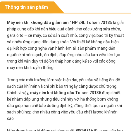
Thông tin sản phẩm
Máy nén khí không dầu giảm âm 1HP 24L Tolsen 73135
là giải
pháp cung cấp khí nén hiệu quả dành cho các xưởng sửa chữa,
gara ô tô – xe máy, cơ sở sản xuất nhỏ, công việc bảo trì kỹ thuật
và nhiều ứng dụng dân dụng khác. Với thiết kế không dầu hiện
đại kết hợp công nghệ vận hành êm ái, sản phẩm mang đến
nguồn khí nén sạch, ổn định, đáp ứng nhu cầu làm việc liên tục
trong khi vẫn duy trì độ ồn thấp hơn đáng kể so với các dòng
máy nén khí truyền thống.
Trong các môi trường làm việc hiện đại, yêu cầu về tiếng ồn, độ
sạch của khí nén và chi phí bảo trì ngày càng được chú trọng.
Chính vì vậy,
máy nén khí không dầu Tolsen 73135
được thiết
kế nhằm đáp ứng những tiêu chí này với hệ thống bơm không
dầu giúp hạn chế bảo dưỡng định kỳ, đồng thời tạo ra nguồn khí
sạch phù hợp cho nhiều công việc yêu cầu chất lượng khí nén
cao.
Máy được trang bị động cơ công suất
800W (1HP)
, cung cấp lưu