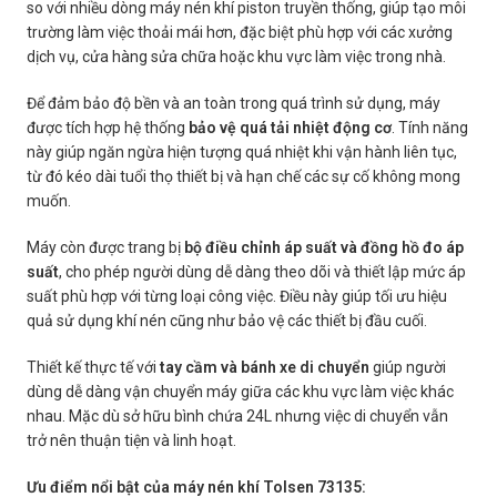
so với nhiều dòng máy nén khí piston truyền thống, giúp tạo môi
trường làm việc thoải mái hơn, đặc biệt phù hợp với các xưởng
dịch vụ, cửa hàng sửa chữa hoặc khu vực làm việc trong nhà.
Để đảm bảo độ bền và an toàn trong quá trình sử dụng, máy
được tích hợp hệ thống
bảo vệ quá tải nhiệt động cơ
. Tính năng
này giúp ngăn ngừa hiện tượng quá nhiệt khi vận hành liên tục,
từ đó kéo dài tuổi thọ thiết bị và hạn chế các sự cố không mong
muốn.
Máy còn được trang bị
bộ điều chỉnh áp suất và đồng hồ đo áp
suất
, cho phép người dùng dễ dàng theo dõi và thiết lập mức áp
suất phù hợp với từng loại công việc. Điều này giúp tối ưu hiệu
quả sử dụng khí nén cũng như bảo vệ các thiết bị đầu cuối.
Thiết kế thực tế với
tay cầm và bánh xe di chuyển
giúp người
dùng dễ dàng vận chuyển máy giữa các khu vực làm việc khác
nhau. Mặc dù sở hữu bình chứa 24L nhưng việc di chuyển vẫn
trở nên thuận tiện và linh hoạt.
Ưu điểm nổi bật của máy nén khí Tolsen 73135: