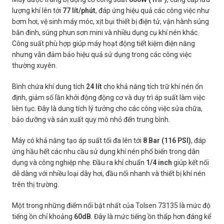
lượng khí lên tới
77 lít/phút
, đáp ứng hiệu quả các công việc như
bơm hơi, vệ sinh máy móc, xịt bụi thiết bị điện tử, vận hành súng
bắn đinh, súng phun sơn mini và nhiều dụng cụ khí nén khác.
Công suất phù hợp giúp máy hoạt động tiết kiệm điện năng
nhưng vẫn đảm bảo hiệu quả sử dụng trong các công việc
thường xuyên.
Bình chứa khí dung tích
24 lít
cho khả năng tích trữ khí nén ổn
định, giảm số lần khởi động động cơ và duy trì áp suất làm việc
liên tục. Đây là dung tích lý tưởng cho các công việc sửa chữa,
bảo dưỡng và sản xuất quy mô nhỏ đến trung bình.
Máy có khả năng tạo áp suất tối đa lên tới
8 Bar (116 PSI)
, đáp
ứng hầu hết các nhu cầu sử dụng khí nén phổ biến trong dân
dụng và công nghiệp nhẹ. Đầu ra khí chuẩn
1/4 inch
giúp kết nối
dễ dàng với nhiều loại dây hơi, đầu nối nhanh và thiết bị khí nén
trên thị trường.
Một trong những điểm nổi bật nhất của Tolsen 73135 là mức độ
tiếng ồn chỉ khoảng
60dB
. Đây là mức tiếng ồn thấp hơn đáng kể