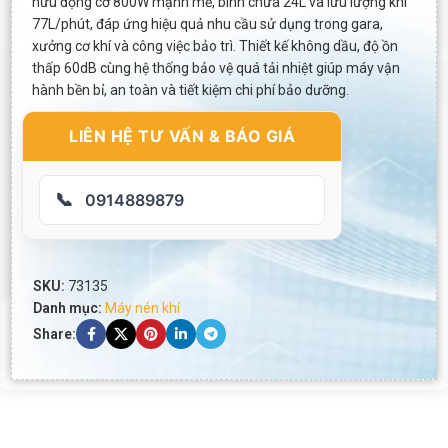
hữu động cơ 800W mạnh mẽ, bình chứa 24L và lưu lượng khí
77L/phút, đáp ứng hiệu quả nhu cầu sử dụng trong gara,
xưởng cơ khí và công việc bảo trì. Thiết kế không dầu, độ ồn
thấp 60dB cùng hệ thống bảo vệ quá tải nhiệt giúp máy vận
hành bền bỉ, an toàn và tiết kiệm chi phí bảo dưỡng.
LIÊN HỆ TƯ VẤN & BÁO GIÁ
📞
0914889879
SKU:
73135
Danh mục:
Máy nén khí
Share: