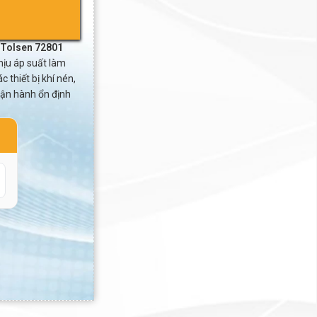
h Tolsen 72801
hịu áp suất làm
 thiết bị khí nén,
vận hành ổn định