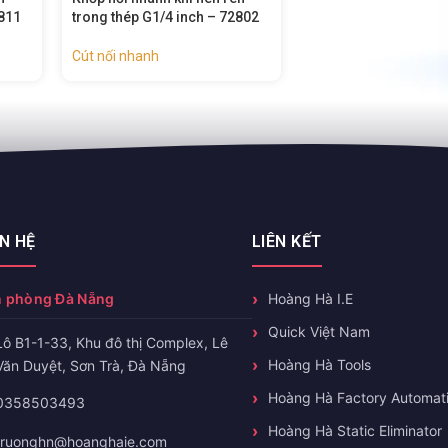
2811
trong thép G1/4 inch – 72802
Cút nối nhanh
ÊN HỆ
LIÊN KẾT
 phòng Đà Nẵng
Hoàng Hà I.E
Quick Việt Nam
Lô B1-1-33, Khu đô thị Complex, Lê
Hoàng Hà Tools
Văn Duyệt, Sơn Trà, Đà Nẵng
Hoàng Hà Factory Automat
0358503493
Hoàng Hà Static Eliminator
truonghn@hoanghaie.com