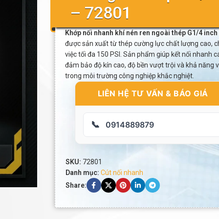
– 72801
Khớp nối nhanh khí nén ren ngoài thép G1/4 inc
được sản xuất từ thép cường lực chất lượng cao, c
việc tối đa 150 PSI. Sản phẩm giúp kết nối nhanh các
đảm bảo độ kín cao, độ bền vượt trội và khả năng 
trong môi trường công nghiệp khắc nghiệt.
LIÊN HỆ TƯ VẤN & BÁO GIÁ
📞
0914889879
SKU:
72801
Danh mục:
Cút nối nhanh
Share: