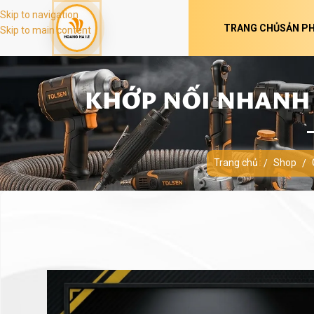
Skip to navigation
TRANG CHỦ
SẢN P
Skip to main content
KHỚP NỐI NHANH K
Trang chủ
Shop
/
/