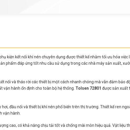
phụ kiện kết nối khí nén chuyên dụng được thiết kế nhằm tối ưu hóa việc 
 sản phẩm đáp ứng tốt nhu cầu sử dụng trong các nhà máy sản xuất, xưởn
kết nối và tháo rời các thiết bị một cách nhanh chóng mà vẫn đảm bảo độ
suất vận hành ổn định cho toàn bộ hệ thống.
Tolsen 72801
được sản xuất t
, đầu nối và thiết bị khí nén phổ biến trên thị trường. Thiết kế ren ngoài
nh vận hành.
ợng cao, có khả năng chịu tải tốt và chống mài mòn hiệu quả. Vật liệu t