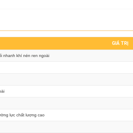
GIÁ TRỊ
i nhanh khí nén ren ngoài
oài
ờng lực chất lượng cao