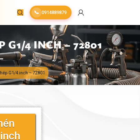
📞
0914889879
G1/4 INCH – 72801
thép G1/4 inch – 72801
nén
 inch