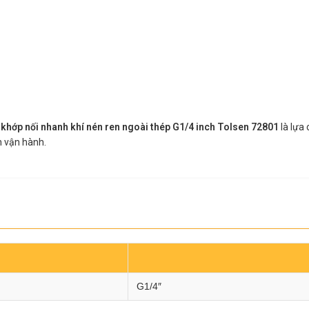
,
khớp nối nhanh khí nén ren ngoài thép G1/4 inch Tolsen 72801
là lựa
h vận hành.
G1/4″