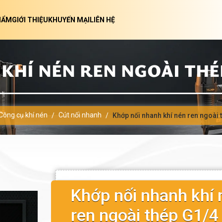
HẨM
GIỚI THIỆU
KHUYẾN MẠI
LIÊN HỆ
HÍ NÉN REN NGOÀI THÉP 
Công cụ khí nén
Cút nối nhanh
/
/
Khớp nối nhanh khí nén ren ngoài 
Khớp nối nhanh khí 
ren ngoài thép G1/4