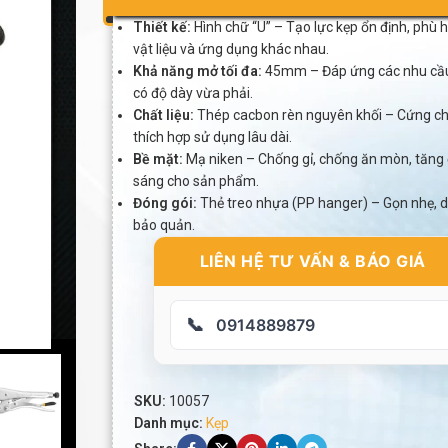
Thiết kế:
Hình chữ “U” – Tạo lực kẹp ổn định, phù 
vật liệu và ứng dụng khác nhau.
Khả năng mở tối đa:
45mm – Đáp ứng các nhu cầu 
có độ dày vừa phải.
Chất liệu:
Thép cacbon rèn nguyên khối – Cứng chắc
thích hợp sử dụng lâu dài.
Bề mặt:
Mạ niken – Chống gỉ, chống ăn mòn, tăng 
sáng cho sản phẩm.
Đóng gói:
Thẻ treo nhựa (PP hanger) – Gọn nhẹ, d
bảo quản.
LIÊN HỆ TƯ VẤN & BÁO GIÁ
📞
0914889879
SKU:
10057
Danh mục:
Kẹp