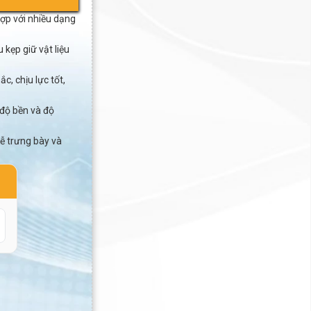
hợp với nhiều dạng
kẹp giữ vật liệu
, chịu lực tốt,
độ bền và độ
ễ trưng bày và