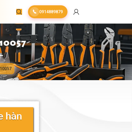
📞
0914889879
10057
 10057
e hàn