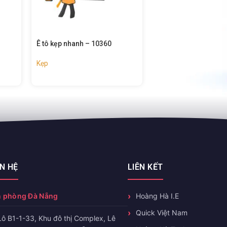
Kẹp chữ f – 10161
Kẹp chữ f – 10123
Kẹp
Kẹp
ÊN HỆ
LIÊN KẾT
 phòng Đà Nẵng
Hoàng Hà I.E
Quick Việt Nam
Lô B1-1-33, Khu đô thị Complex, Lê