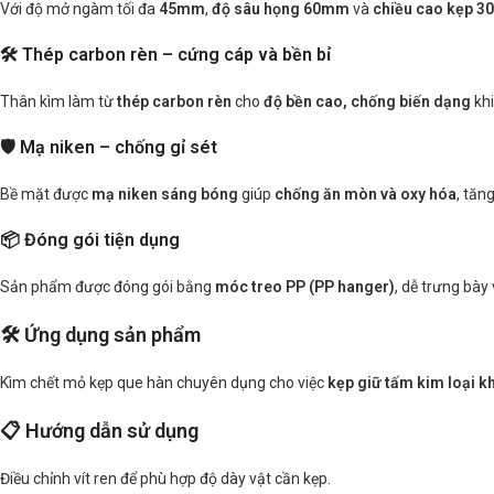
Với độ mở ngàm tối đa
45mm
,
độ sâu họng 60mm
và
chiều cao kẹp 
🛠️ Thép carbon rèn – cứng cáp và bền bỉ
Thân kìm làm từ
thép carbon rèn
cho
độ bền cao, chống biến dạng
khi
🛡️ Mạ niken – chống gỉ sét
Bề mặt được
mạ niken sáng bóng
giúp
chống ăn mòn và oxy hóa
, tăn
📦 Đóng gói tiện dụng
Sản phẩm được đóng gói bằng
móc treo PP (PP hanger)
, dễ trưng bày 
🛠️ Ứng dụng sản phẩm
Kìm chết mỏ kẹp que hàn chuyên dụng cho việc
kẹp giữ tấm kim loại kh
📋 Hướng dẫn sử dụng
Điều chỉnh vít ren để phù hợp độ dày vật cần kẹp.