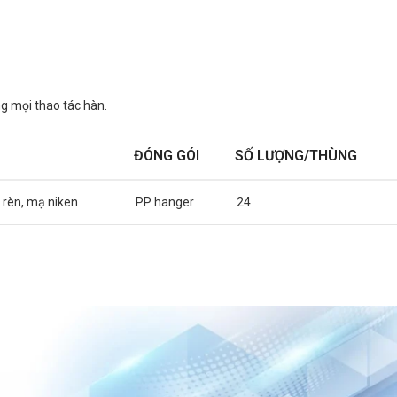
ng mọi thao tác hàn.
ĐÓNG GÓI
SỐ LƯỢNG/THÙNG
 rèn, mạ niken
PP hanger
24