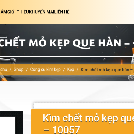
HẨM
GIỚI THIỆU
KHUYẾN MẠI
LIÊN HỆ
CHẾT MỎ KẸP QUE HÀN – 
 chủ
Shop
Công cụ kìm kẹp
Kẹp
/
/
/
/
Kìm chết mỏ kẹp que hàn –
Kìm chết mỏ kẹp qu
– 10057