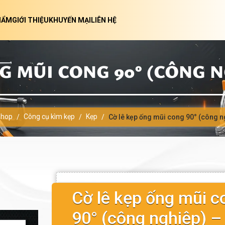
HẨM
GIỚI THIỆU
KHUYẾN MẠI
LIÊN HỆ
G MŨI CONG 90° (CÔNG NG
hop
Công cụ kìm kẹp
Kẹp
/
/
/
Cờ lê kẹp ống mũi cong 90° (công n
Cờ lê kẹp ống mũi c
90° (công nghiệp) –