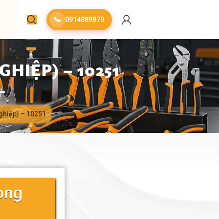
📞
0914889879
HIỆP) – 10251
ghiệp) – 10251
ong