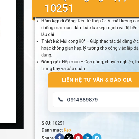
10251
Hàm kẹp di động:
Rèn từ thép Cr-V chất lượng ca
chống mài mòn, đảm bảo lực kẹp mạnh và độ bền 
lâu dài.
Thiết kế:
Mũi cong 90° – Giúp thao tác dễ dàng ở cá
hoặc không gian hẹp, lý tưởng cho công việc lắp đ
dụng.
Đóng gói:
Hộp màu – Gọn gàng, chuyên nghiệp, thu
trưng bày và bảo quản.
LIÊN HỆ TƯ VẤN & BÁO GIÁ
📞
0914889879
SKU:
10251
Danh mục:
Kẹp
Share: