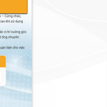
o – Cứng chắc,
cao khi sử dụng
c vị trí vuông góc
ặt ống chuyên
ận tiện cho việc