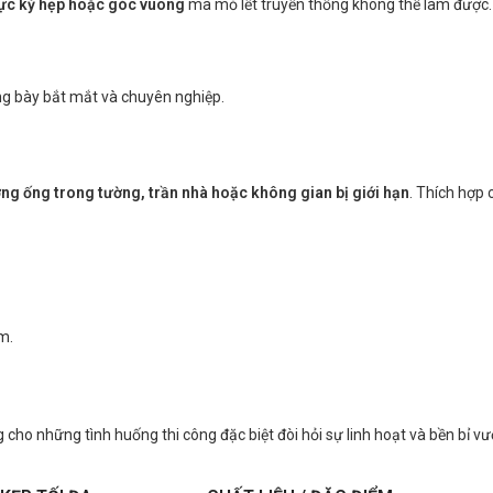
 cực kỳ hẹp hoặc góc vuông
mà mỏ lết truyền thống không thể làm được.
ưng bày bắt mắt và chuyên nghiệp.
ờng ống trong tường, trần nhà hoặc không gian bị giới hạn
. Thích hợp
m.
cho những tình huống thi công đặc biệt đòi hỏi sự linh hoạt và bền bỉ vượ