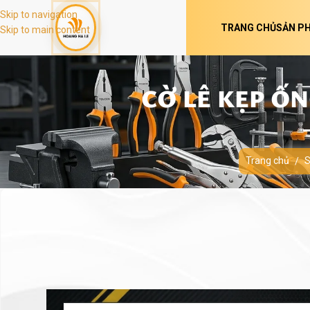
Skip to navigation
TRANG CHỦ
SẢN P
Skip to main content
CỜ LÊ KẸP ỐN
Trang chủ
S
/