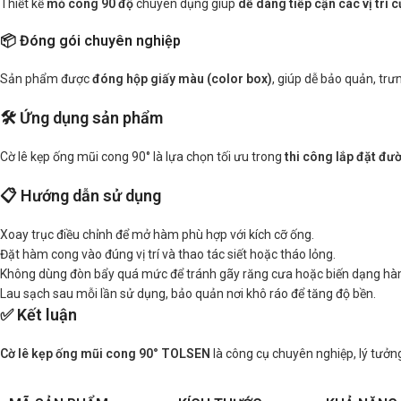
Thiết kế
mỏ cong 90 độ
chuyên dụng giúp
dễ dàng tiếp cận các vị trí
📦 Đóng gói chuyên nghiệp
Sản phẩm được
đóng hộp giấy màu (color box)
, giúp dễ bảo quản, tr
🛠️ Ứng dụng sản phẩm
Cờ lê kẹp ống mũi cong 90° là lựa chọn tối ưu trong
thi công lắp đặt đư
📋 Hướng dẫn sử dụng
Xoay trục điều chỉnh để mở hàm phù hợp với kích cỡ ống.
Đặt hàm cong vào đúng vị trí và thao tác siết hoặc tháo lỏng.
Không dùng đòn bẩy quá mức để tránh gãy răng cưa hoặc biến dạng hà
Lau sạch sau mỗi lần sử dụng, bảo quản nơi khô ráo để tăng độ bền.
✅ Kết luận
Cờ lê kẹp ống mũi cong 90° TOLSEN
là công cụ chuyên nghiệp, lý tưởng 