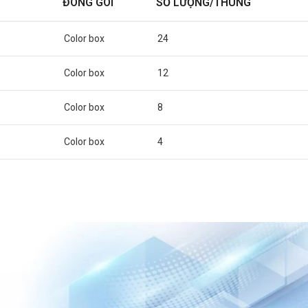
ĐÓNG GÓI
SỐ LƯỢNG/THÙNG
Color box
24
Color box
12
Color box
8
Color box
4