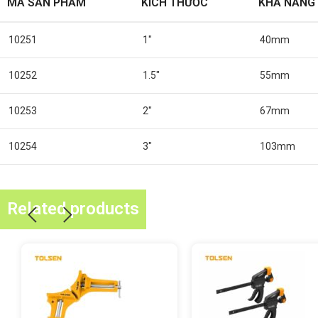
MÃ SẢN PHẨM
KÍCH THƯỚC
KHẢ NĂNG 
10251
1″
40mm
10252
1.5″
55mm
10253
2″
67mm
10254
3″
103mm
Related products