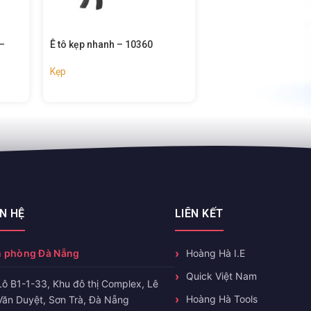
– 10360
Bộ kẹp lò xo 14 chiếc – 10196
Kẹp chữ f 
Kẹp
Kẹp
ÊN HỆ
LIÊN KẾT
 phòng Đà Nẵng
Hoàng Hà I.E
Quick Việt Nam
Lô B1-1-33, Khu đô thị Complex, Lê
Hoàng Hà Tools
Văn Duyệt, Sơn Trà, Đà Nẵng