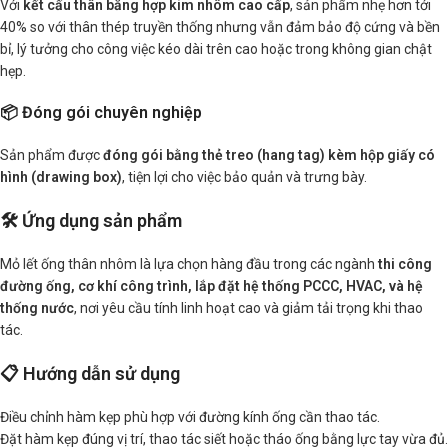
Với
kết cấu thân bằng hợp kim nhôm cao cấp
, sản phẩm nhẹ hơn tới
40% so với thân thép truyền thống nhưng vẫn đảm bảo độ cứng và bền
bỉ, lý tưởng cho công việc kéo dài trên cao hoặc trong không gian chật
hẹp.
📦 Đóng gói chuyên nghiệp
Sản phẩm được
đóng gói bằng thẻ treo (hang tag) kèm hộp giấy có
hình (drawing box)
, tiện lợi cho việc bảo quản và trưng bày.
🛠️ Ứng dụng sản phẩm
Mỏ lết ống thân nhôm là lựa chọn hàng đầu trong các ngành
thi công
đường ống, cơ khí công trình, lắp đặt hệ thống PCCC, HVAC, và hệ
thống nước
, nơi yêu cầu tính linh hoạt cao và giảm tải trọng khi thao
tác.
📋 Hướng dẫn sử dụng
Điều chỉnh hàm kẹp phù hợp với đường kính ống cần thao tác.
Đặt hàm kẹp đúng vị trí, thao tác siết hoặc tháo ống bằng lực tay vừa đủ.