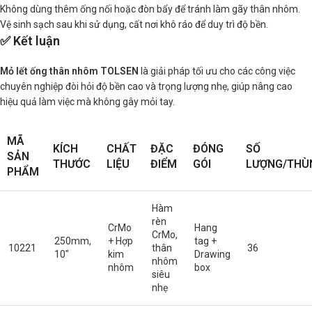
Không dùng thêm ống nối hoặc đòn bẩy để tránh làm gãy thân nhôm.
Vệ sinh sạch sau khi sử dụng, cất nơi khô ráo để duy trì độ bền.
✅ Kết luận
Mỏ lết ống thân nhôm TOLSEN
là giải pháp tối ưu cho các công việc
chuyên nghiệp đòi hỏi độ bền cao và trọng lượng nhẹ, giúp nâng cao
hiệu quả làm việc mà không gây mỏi tay.
MÃ
KÍCH
CHẤT
ĐẶC
ĐÓNG
SỐ
SẢN
THƯỚC
LIỆU
ĐIỂM
GÓI
LƯỢNG/THÙ
PHẨM
Hàm
rèn
CrMo
Hang
CrMo,
250mm,
+ Hợp
tag +
10221
thân
36
10″
kim
Drawing
nhôm
nhôm
box
siêu
nhẹ