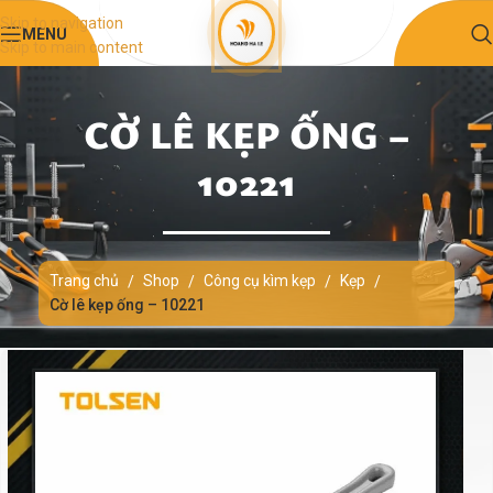
Skip to navigation
MENU
Skip to main content
CỜ LÊ KẸP ỐNG –
10221
Trang chủ
Shop
Công cụ kìm kẹp
Kẹp
/
/
/
/
Cờ lê kẹp ống – 10221