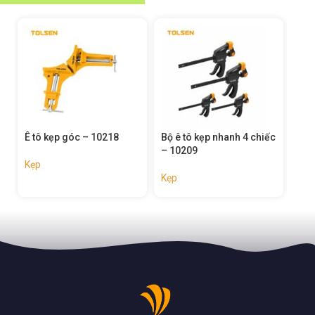
Bộ ê tô kẹp nhanh 4 chiếc
Bộ kẹp lò xo 14 chiếc –
Ê 
– 10209
10196
10
Kẹp
Kẹp
Kẹ