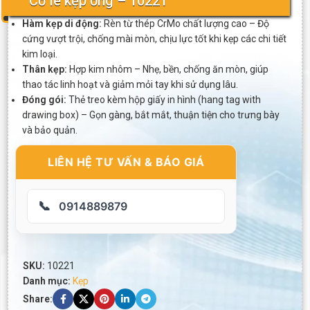
Cờ lê kẹp ống – 10221
Hàm kẹp di động:
Rèn từ thép CrMo chất lượng cao – Độ
cứng vượt trội, chống mài mòn, chịu lực tốt khi kẹp các chi tiết
kim loại.
Thân kẹp:
Hợp kim nhôm – Nhẹ, bền, chống ăn mòn, giúp
thao tác linh hoạt và giảm mỏi tay khi sử dụng lâu.
Đóng gói:
Thẻ treo kèm hộp giấy in hình (hang tag with
drawing box) – Gọn gàng, bắt mắt, thuận tiện cho trưng bày
và bảo quản.
LIÊN HỆ TƯ VẤN & BÁO GIÁ
📞
0914889879
SKU:
10221
Danh mục:
Kẹp
Share: