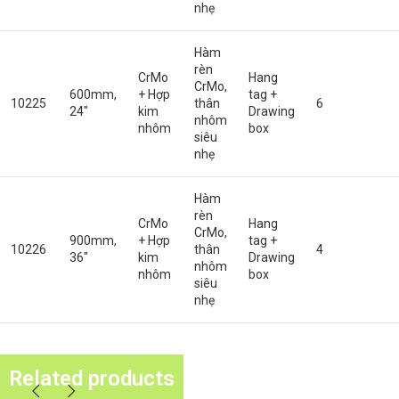
nhẹ
Hàm
rèn
CrMo
Hang
CrMo,
600mm,
+ Hợp
tag +
10225
thân
6
24″
kim
Drawing
nhôm
nhôm
box
siêu
nhẹ
Hàm
rèn
CrMo
Hang
CrMo,
900mm,
+ Hợp
tag +
10226
thân
4
36″
kim
Drawing
nhôm
nhôm
box
siêu
nhẹ
Related products