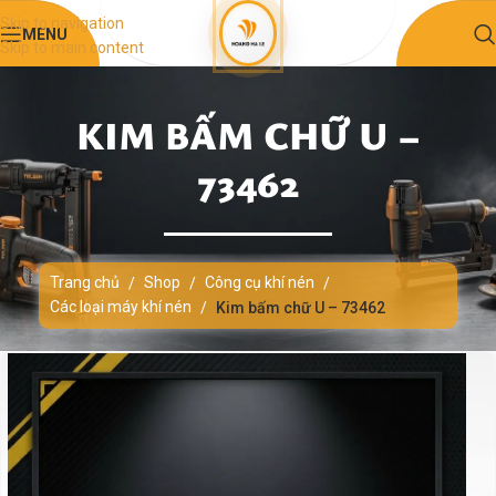
Skip to navigation
MENU
Skip to main content
KIM BẤM CHỮ U –
73462
Trang chủ
Shop
Công cụ khí nén
/
/
/
Các loại máy khí nén
/
Kim bấm chữ U – 73462