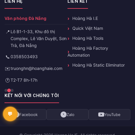
LIÊN HỆ
LIÊN KẾT
Văn phòng Đà Nẵng
Hoàng Hà I.E
Quick Việt Nam
📍
Lô B1-1-33, Khu đô thị
Hoàng Hà Tools
Complex, Lê Văn Duyệt, Sơn
Trà, Đà Nẵng
Hoàng Hà Factory
Automation
📞
0358503493
Hoàng Hà Static Eliminator
✉️
truonghn@hoanghaie.com
🕐
T2-T7 8h-17h
KẾT NỐI VỚI CHÚNG TÔI
Facebook
Zalo
YouTube