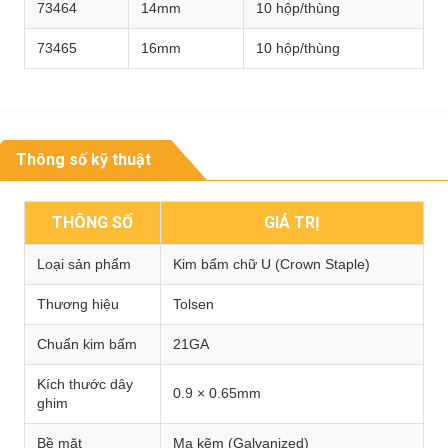
73464
14mm
10 hộp/thùng
73465
16mm
10 hộp/thùng
Thông số kỹ thuật
THÔNG SỐ
GIÁ TRỊ
Loại sản phẩm
Kim bấm chữ U (Crown Staple)
Thương hiệu
Tolsen
Chuẩn kim bấm
21GA
Kích thước dây
0.9 × 0.65mm
ghim
Bề mặt
Mạ kẽm (Galvanized)