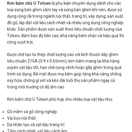
Kim bấm chữ U Tolsen
là phụ kiện chuyên dụng dành cho các
loại súng bắn ghim cầm tay và súng bắn ghim khí nén, được sử
dụng rộng rãi trong ngành nội thất, trang trí, xây dựng, sản xuất
đồ gỗ, lắp đặt vật liệu cách nhiệt và nhiều ứng dụng công nghiệp
khác. Sản phẩm được sản xuất theo tiêu chuẩn chất lượng của
Tolsen, đảm bảo độ bền cao, khả năng bám chắc và hiệu quả thi
công vượt trội.
Được chế tạo từ thép chất lượng cao với kích thước dây ghim
tiêu chuẩn 21GA (0.9 × 0.65mm), kim bấm mang lại khả năng
xuyên vật liệu tốt, hạn chế cong vênh hoặc gãy ghim trong quá
trình sử dụng. Bề mặt được mạ kẽm giúp tăng khả năng chống
oxy hóa, chống gỉ sét và kéo dài tuổi thọ sản phẩm ngay cả
trong môi trường có độ ẩm cao.
Kim bấm chữ U Tolsen phù hợp cho nhiều loại vật liệu như:
Gỗ mềm và gỗ công nghiệp.
Vải bọc nội thất.
Da nhân tạo và vật liệu trang trí.
Tấm cách nhiệt, vật liệu cách âm.