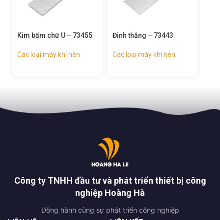
Đinh thẳng – 73443
Súng bắn ghim hơi –
Sún
73425
tro
734
Các loại máy khí nén
Các loại máy khí nén
Các
Công ty TNHH đầu tư và phát triển thiết bị công
nghiệp Hoàng Hà
Đồng hành cùng sự phát triển công nghiệp