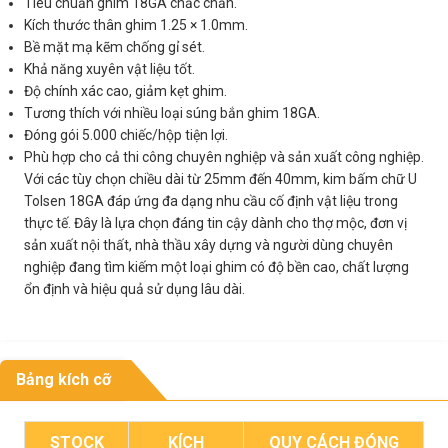
Tiêu chuẩn ghim 18GA chắc chắn.
Kích thước thân ghim 1.25 × 1.0mm.
Bề mặt mạ kẽm chống gỉ sét.
Khả năng xuyên vật liệu tốt.
Độ chính xác cao, giảm kẹt ghim.
Tương thích với nhiều loại súng bắn ghim 18GA.
Đóng gói 5.000 chiếc/hộp tiện lợi.
Phù hợp cho cả thi công chuyên nghiệp và sản xuất công nghiệp.
Với các tùy chọn chiều dài từ 25mm đến 40mm, kim bấm chữ U
Tolsen 18GA đáp ứng đa dạng nhu cầu cố định vật liệu trong
thực tế. Đây là lựa chọn đáng tin cậy dành cho thợ mộc, đơn vị
sản xuất nội thất, nhà thầu xây dựng và người dùng chuyên
nghiệp đang tìm kiếm một loại ghim có độ bền cao, chất lượng
ổn định và hiệu quả sử dụng lâu dài.
Bảng kích cỡ
STOCK
KÍCH
QUY CÁCH ĐÓNG