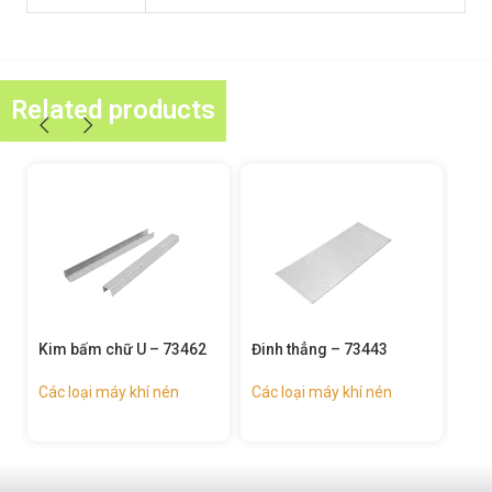
Related products
Đinh thẳng – 73443
Súng bắn ghim hơi –
Sún
73425
tro
734
Các loại máy khí nén
Các loại máy khí nén
Các