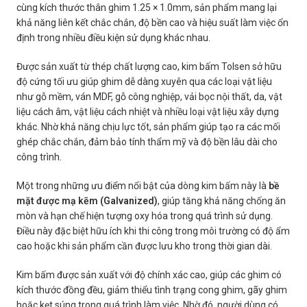
cùng kích thước thân ghim 1.25 × 1.0mm, sản phẩm mang lại
khả năng liên kết chắc chắn, độ bền cao và hiệu suất làm việc ổn
định trong nhiều điều kiện sử dụng khác nhau.
Được sản xuất từ thép chất lượng cao, kim bấm Tolsen sở hữu
độ cứng tối ưu giúp ghim dễ dàng xuyên qua các loại vật liệu
như gỗ mềm, ván MDF, gỗ công nghiệp, vải bọc nội thất, da, vật
liệu cách âm, vật liệu cách nhiệt và nhiều loại vật liệu xây dựng
khác. Nhờ khả năng chịu lực tốt, sản phẩm giúp tạo ra các mối
ghép chắc chắn, đảm bảo tính thẩm mỹ và độ bền lâu dài cho
công trình.
Một trong những ưu điểm nổi bật của dòng kim bấm này là
bề
mặt được mạ kẽm (Galvanized)
, giúp tăng khả năng chống ăn
mòn và hạn chế hiện tượng oxy hóa trong quá trình sử dụng.
Điều này đặc biệt hữu ích khi thi công trong môi trường có độ ẩm
cao hoặc khi sản phẩm cần được lưu kho trong thời gian dài.
Kim bấm được sản xuất với độ chính xác cao, giúp các ghim có
kích thước đồng đều, giảm thiểu tình trạng cong ghim, gãy ghim
hoặc kẹt súng trong quá trình làm việc. Nhờ đó, người dùng có