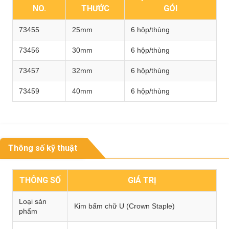
NO.
THƯỚC
GÓI
73455
25mm
6 hộp/thùng
73456
30mm
6 hộp/thùng
73457
32mm
6 hộp/thùng
73459
40mm
6 hộp/thùng
Thông số kỹ thuật
THÔNG SỐ
GIÁ TRỊ
Loại sản
Kim bấm chữ U (Crown Staple)
phẩm