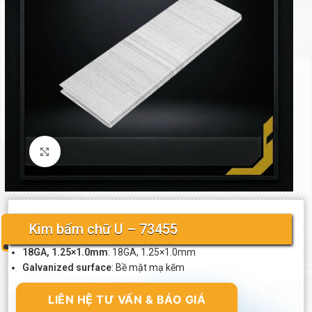
Click to enlarge
Kim bấm chữ U – 73455
18GA, 1.25×1.0mm
: 18GA, 1.25×1.0mm
Galvanized surface
: Bề mặt mạ kẽm
LIÊN HỆ TƯ VẤN & BÁO GIÁ