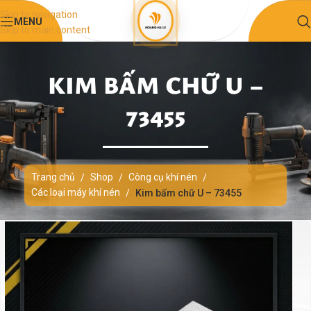
Skip to navigation
MENU
Skip to main content
KIM BẤM CHỮ U –
73455
Trang chủ
Shop
Công cụ khí nén
/
/
/
Các loại máy khí nén
/
Kim bấm chữ U – 73455