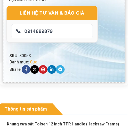
LIÊN HỆ TƯ VẤN & BÁO GIÁ
📞
0914889879
SKU:
30053
Danh mục:
Cưa
Share:
Thông tin sản phẩm
Khung cưa sắt Tolsen 12 inch TPR Handle (Hacksaw Frame)