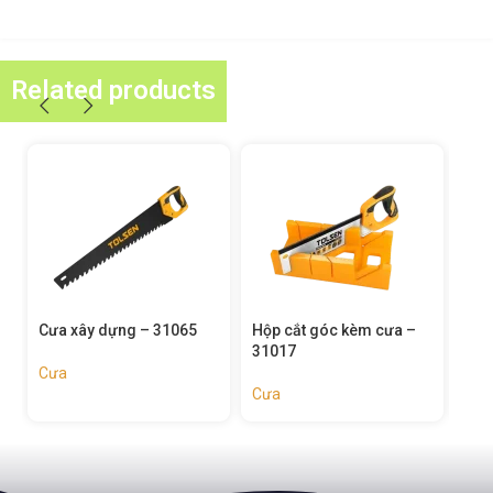
Related products
ưa xây dựng – 31065
Hộp cắt góc kèm cưa –
Cưa tay h
31017
31015
Cưa
Cưa
Cưa