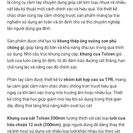
là công cụ cầm tay chuyên dụng giúp cắt kim loại, nhựa và nhiều
vật liệu kỹ thuật một cách chính xác và hiệu quả. Với thiết kế
chắc chắn cùng tay cầm chống trượt, sản phẩm mang lại trải
nghiệm sử dụng an toàn và ổn định cho cả thợ chuyên nghiệp
lẫn người dùng gia đình.
Sản phẩm được chế tạo từ
khung thép ống vuông sơn phủ
chống gỉ
, giúp tăng độ bền và khả năng chịu lực trong quá trình
sử dụng. Nhờ cấu trúc khung cứng cáp,
khung cưa Tolsen
giữ
lưỡi cưa luôn căng ổn định, từ đó đảm bảo đường cắt thẳng, hạn
chế rung lắc và nâng cao độ chính xác.
Phần tay cầm được thiết kế từ
nhôm kết hợp cao su TPR
, mang
lại cảm giác cầm nắm chắc chắn, chống trơn trượt hiệu quả
ngay cả khi làm việc trong môi trường ẩm hoặc nhiều bụi. Thiết
kế công thái học giúp giảm mỏi tay khi sử dụng trong thời gian
dài, đồng thời tăng khả năng kiểm soát lực cắt.
Khung cưa sắt Tolsen 300mm
tương thích với các loại
lưỡi cưa
tiêu chuẩn 12 inch (300mm)
, giúp người dùng dễ dàng thay thế
và linh hoạt sử dụng với nhiều loại lưỡi khác nhau tùy theo vật