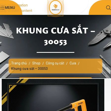
Skip to navigation
MENU
Skip to main content
KHUNG CƯA SẮT –
30053
Trang chủ
Shop
Công cụ cắt
Cưa
/
/
/
/
Khung cưa sắt – 30053