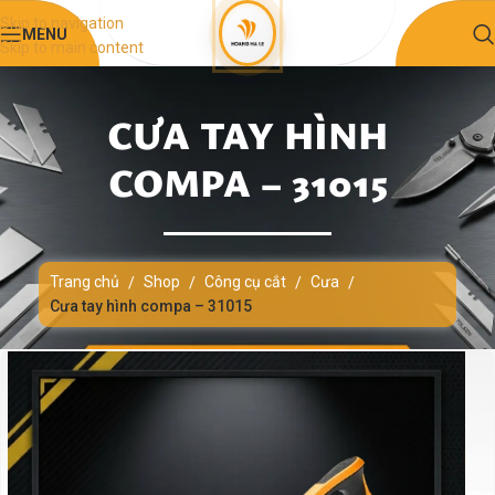
Skip to navigation
MENU
Skip to main content
CƯA TAY HÌNH
COMPA – 31015
Trang chủ
Shop
Công cụ cắt
Cưa
/
/
/
/
Cưa tay hình compa – 31015