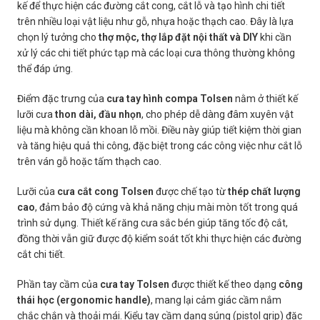
kế để thực hiện các đường cắt cong, cắt lỗ và tạo hình chi tiết
trên nhiều loại vật liệu như gỗ, nhựa hoặc thạch cao. Đây là lựa
chọn lý tưởng cho
thợ mộc, thợ lắp đặt nội thất và DIY
khi cần
xử lý các chi tiết phức tạp mà các loại cưa thông thường không
thể đáp ứng.
Điểm đặc trưng của
cưa tay hình compa Tolsen
nằm ở thiết kế
lưỡi cưa
thon dài, đầu nhọn
, cho phép dễ dàng đâm xuyên vật
liệu mà không cần khoan lỗ mồi. Điều này giúp tiết kiệm thời gian
và tăng hiệu quả thi công, đặc biệt trong các công việc như cắt lỗ
trên ván gỗ hoặc tấm thạch cao.
Lưỡi của
cưa cắt cong Tolsen
được chế tạo từ
thép chất lượng
cao
, đảm bảo độ cứng và khả năng chịu mài mòn tốt trong quá
trình sử dụng. Thiết kế răng cưa sắc bén giúp tăng tốc độ cắt,
đồng thời vẫn giữ được độ kiểm soát tốt khi thực hiện các đường
cắt chi tiết.
Phần tay cầm của
cưa tay Tolsen
được thiết kế theo dạng
công
thái học (ergonomic handle)
, mang lại cảm giác cầm nắm
chắc chắn và thoải mái. Kiểu tay cầm dạng súng (pistol grip) đặc