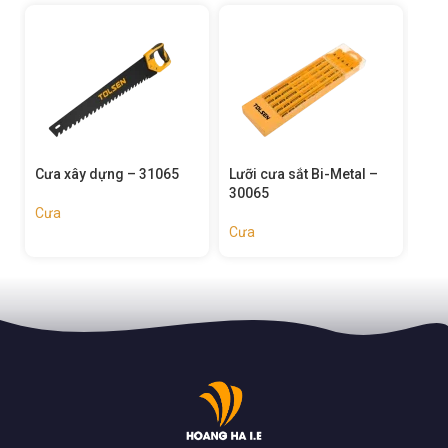
Cưa xây dựng – 31065
Lưỡi cưa sắt Bi-Metal –
Lưỡi 
30065
3006
Cưa
Cưa
Cưa