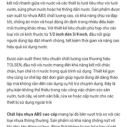
kết nối nhanh giữa vòi nước và các thiết bị tưới tiêu như vòi tưới
vườn, súng phun nước hoặc hệ thống dẫn nước. Sản phẩm được
sản xuất từ nhựa ABS chất lượng cao, có khả năng chịu va đập
tốt, chống ăn mòn và hoạt động ổn định trong nhiều điều kiện
môi trường khác nhau. Với thiết kế tiêu chuẩn phù hợp cho các
loại vòi có kích thước từ
1/2 inch đến 3/4 inch
, đầu nối giúp
người dùng lắp đặt nhanh chóng, tiết kiệm thời gian và nâng cao
hiệu quả sử dụng nước.
Được sản xuất theo tiêu chuẩn chất lượng của thương hiệu
TOLSEN, đầu nối vòi nước mang đến khả năng kết nối chắc
chắn, hạn chế rò rỉ nước trong quá trình sử dụng. Thiết kế gọn
nhẹ cùng cơ chế lắp đặt đơn giản giúp người dùng dễ dàng tháo
lắp mà không cần đến các dụng cụ hỗ trợ chuyên dụng. Đây là
phụ kiện không thể thiếu trong các công việc chăm sóc sân
vườn, tưới cây, vệ sinh sân bãi, rửa xe hoặc cấp nước cho các
thiết bị sử dụng ngoài trời.
Chất liệu nhựa ABS cao cấp
mang lại độ bền vượt trội so với các
loại nhựa thông thường. Sản phẩm có khả năng chống nứt vỡ
khi chịu tác động cơ học, đồng thời không bị oxy hóa hay gỉ sét