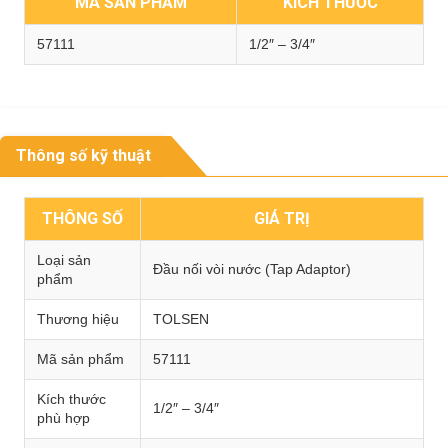
MÃ SẢN PHẨM
KÍCH THƯỚC
57111
1/2″ – 3/4″
Thông số kỹ thuật
THÔNG SỐ
GIÁ TRỊ
Loại sản
Đầu nối vòi nước (Tap Adaptor)
phẩm
Thương hiệu
TOLSEN
Mã sản phẩm
57111
Kích thước
1/2″ – 3/4″
phù hợp