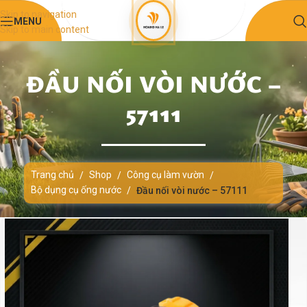
Skip to navigation
MENU
Skip to main content
ĐẦU NỐI VÒI NƯỚC –
57111
Trang chủ
Shop
Công cụ làm vườn
/
/
/
Bộ dụng cụ ống nước
/
Đầu nối vòi nước – 57111