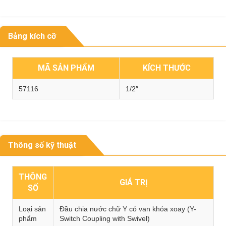
Bảng kích cỡ
MÃ SẢN PHẨM
KÍCH THƯỚC
57116
1/2″
Thông số kỹ thuật
THÔNG
GIÁ TRỊ
SỐ
Loại sản
Đầu chia nước chữ Y có van khóa xoay (Y-
phẩm
Switch Coupling with Swivel)