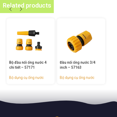
Related products
Đầu nối ống nước 3/4
Đầu nối ống nước có van
Đầu
inch – 57163
tự ngắt 3/4 inch – 57164
nướ
Bộ dụng cụ ống nước
Bộ dụng cụ ống nước
Bộ 