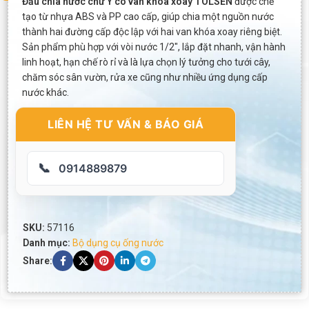
Đầu chia nước chữ Y có van khóa xoay TOLSEN
được chế
tạo từ nhựa ABS và PP cao cấp, giúp chia một nguồn nước
thành hai đường cấp độc lập với hai van khóa xoay riêng biệt.
Sản phẩm phù hợp với vòi nước 1/2″, lắp đặt nhanh, vận hành
linh hoạt, hạn chế rò rỉ và là lựa chọn lý tưởng cho tưới cây,
chăm sóc sân vườn, rửa xe cũng như nhiều ứng dụng cấp
nước khác.
LIÊN HỆ TƯ VẤN & BÁO GIÁ
📞
0914889879
SKU:
57116
Danh mục:
Bộ dụng cụ ống nước
Share: