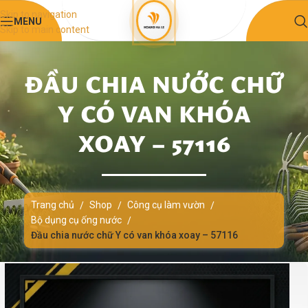
Skip to navigation
MENU
Skip to main content
ĐẦU CHIA NƯỚC CHỮ
Y CÓ VAN KHÓA
XOAY – 57116
Trang chủ
Shop
Công cụ làm vườn
/
/
/
Bộ dụng cụ ống nước
/
Đầu chia nước chữ Y có van khóa xoay – 57116