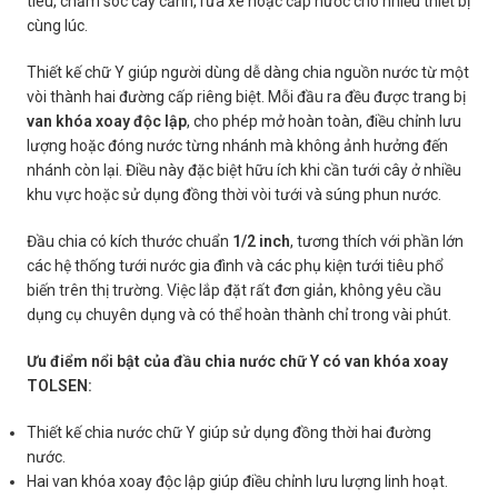
tiêu, chăm sóc cây cảnh, rửa xe hoặc cấp nước cho nhiều thiết bị
cùng lúc.
Thiết kế chữ Y giúp người dùng dễ dàng chia nguồn nước từ một
vòi thành hai đường cấp riêng biệt. Mỗi đầu ra đều được trang bị
van khóa xoay độc lập
, cho phép mở hoàn toàn, điều chỉnh lưu
lượng hoặc đóng nước từng nhánh mà không ảnh hưởng đến
nhánh còn lại. Điều này đặc biệt hữu ích khi cần tưới cây ở nhiều
khu vực hoặc sử dụng đồng thời vòi tưới và súng phun nước.
Đầu chia có kích thước chuẩn
1/2 inch
, tương thích với phần lớn
các hệ thống tưới nước gia đình và các phụ kiện tưới tiêu phổ
biến trên thị trường. Việc lắp đặt rất đơn giản, không yêu cầu
dụng cụ chuyên dụng và có thể hoàn thành chỉ trong vài phút.
Ưu điểm nổi bật của đầu chia nước chữ Y có van khóa xoay
TOLSEN:
Thiết kế chia nước chữ Y giúp sử dụng đồng thời hai đường
nước.
Hai van khóa xoay độc lập giúp điều chỉnh lưu lượng linh hoạt.