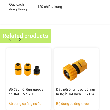
Quy cách
120 chiếc/thùng
đóng thùng
Related products
Đầu nối ống nước có van
Đầu nối sửa chữa ống
Đầu
tự ngắt 3/4 inch – 57164
nước 3/4 inch – 57165
571
Bộ dụng cụ ống nước
Bộ dụng cụ ống nước
Bộ 