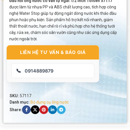
Đầu nối ống nước có van tự ngắt 1/2 inch Tolsen 57117
được làm từ nhựa PP và ABS chất lượng cao, tích hợp công
nghệ Water Stop giúp tự động ngắt dòng nước khi tháo đầu
phun hoặc phụ kiện. Sản phẩm hỗ trợ kết nối nhanh, giảm
thất thoát nước, hạn chế rò rỉ và phù hợp cho hệ thống tưới
cây, rửa xe, chăm sóc sân vườn cũng như các ứng dụng cấp
nước ngoài trời.
LIÊN HỆ TƯ VẤN & BÁO GIÁ
📞
0914889879
SKU:
57117
Danh mục:
Bộ dụng cụ ống nước
Share: