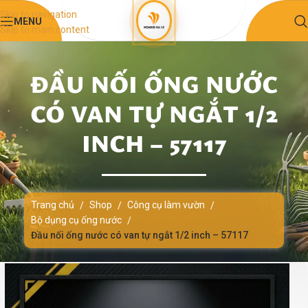
Skip to navigation
MENU
Skip to main content
ĐẦU NỐI ỐNG NƯỚC
CÓ VAN TỰ NGẮT 1/2
INCH – 57117
Trang chủ
Shop
Công cụ làm vườn
/
/
/
Bộ dụng cụ ống nước
/
Đầu nối ống nước có van tự ngắt 1/2 inch – 57117