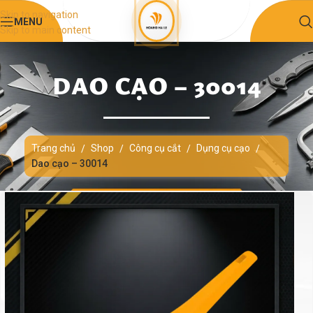
Skip to navigation
MENU
Skip to main content
DAO CẠO – 30014
Trang chủ
Shop
Công cụ cắt
Dụng cụ cạo
/
/
/
/
Dao cạo – 30014