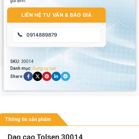
gia đình.
LIÊN HỆ TƯ VẤN & BÁO GIÁ
📞
0914889879
SKU:
30014
Danh mục:
Dụng cụ cạo
Share:
Thông tin sản phẩm
Dao cạo Tolsen 30014