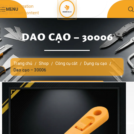
Skip to navigation
MENU
Skip to main content
DAO CẠO – 30006
Trang chủ
Shop
Công cụ cắt
Dụng cụ cạo
/
/
/
/
Dao cạo – 30006