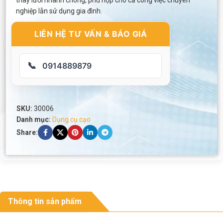
thay lưỡi nhanh chóng, phù hợp cho cả công việc chuyên
nghiệp lẫn sử dụng gia đình.
LIÊN HỆ TƯ VẤN & BÁO GIÁ
📞
0914889879
SKU:
30006
Danh mục:
Dụng cụ cạo
Share:
Thông tin sản phẩm