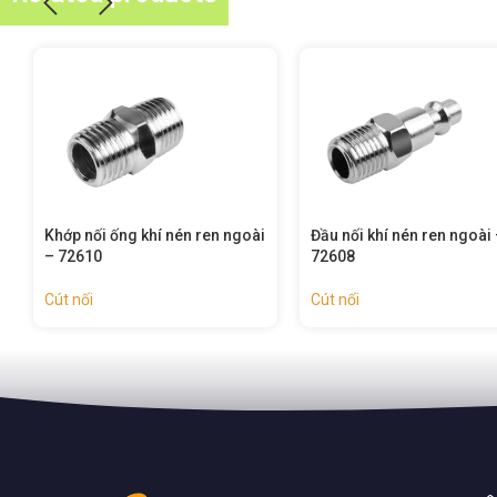
Đầu nối khí nén ren ngoài –
Đầu nối khí nén ren trong 
72608
72607
Cút nối
Cút nối