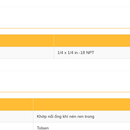
1/4 x 1/4 in.-18 NPT
Khớp nối ống khí nén ren trong
Tolsen