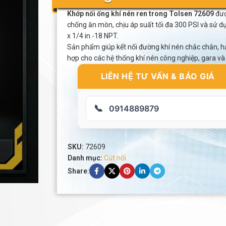
Khớp nối ống khí nén ren trong Tolsen 72609
đượ
chống ăn mòn, chịu áp suất tối đa 300 PSI và sử d
x 1/4 in.-18 NPT.
Sản phẩm giúp kết nối đường khí nén chắc chắn, hạ
hợp cho các hệ thống khí nén công nghiệp, gara và
LIÊN HỆ TƯ VẤN & BÁO GIÁ
📞
0914889879
SKU:
72609
Danh mục:
Cút nối
Share: