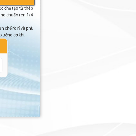
c chế tạo từ thép
ụng chuẩn ren 1/4
n chế rò rỉ và phù
 xưởng cơ khí.