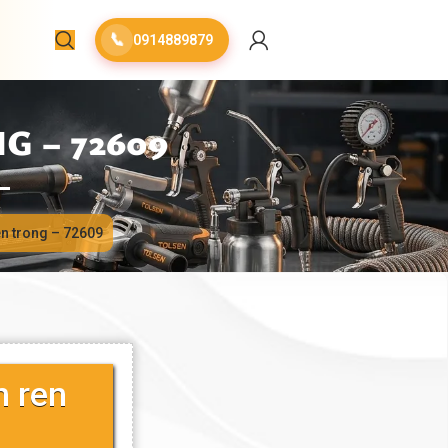
📞
0914889879
G – 72609
en trong – 72609
n ren