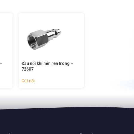
–
Khớp nối nhanh khí nén ren
Khớp nối nhanh khí n
ngoài – 72606
trong – 72605
Cút nối
Cút nối