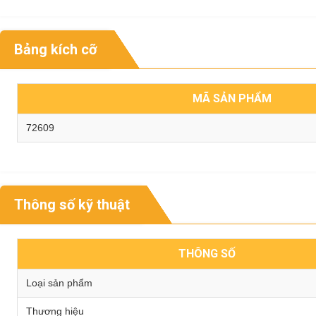
Bảng kích cỡ
MÃ SẢN PHẨM
72609
Thông số kỹ thuật
THÔNG SỐ
Loại sản phẩm
Thương hiệu