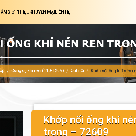
HẨM
GIỚI THIỆU
KHUYẾN MẠI
LIÊN HỆ
 ỐNG KHÍ NÉN REN TRON
op
Công cụ khí nén (110-120V)
Cút nối
/
/
/
Khớp nối ống khí nén r
Khớp nối ống khí né
trong – 72609