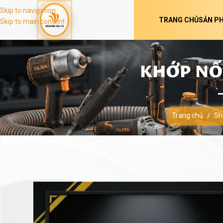
Skip to navigation
TRANG CHỦ
SẢN P
Skip to main content
KHỚP NỐI
Trang chủ
Sh
/