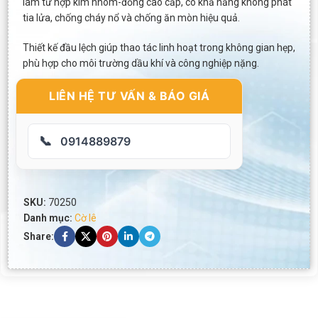
làm từ hợp kim nhôm-đồng cao cấp, có khả năng không phát
tia lửa, chống cháy nổ và chống ăn mòn hiệu quả.
Thiết kế đầu lệch giúp thao tác linh hoạt trong không gian hẹp,
phù hợp cho môi trường dầu khí và công nghiệp nặng.
LIÊN HỆ TƯ VẤN & BÁO GIÁ
📞
0914889879
SKU:
70250
Danh mục:
Cờ lê
Share: