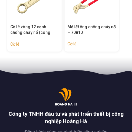
Mỏ lết ống chống cháy nổ
Cờ lê mở nắp thùng phi
Cờ 
– 70810
chống cháy nổ – 70522
chố
Cờ lê
Cờ lê
Cờ 
Công ty TNHH đầu tư và phát triển thiết bị công
nghiệp Hoàng Hà
Đồng hành cùng sự phát triển công nghiệp