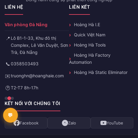
LIÊN HỆ
LIÊN KẾT
Văn phòng Đà Nẵng
Hoàng Hà I.E
Quick Việt Nam
📍
Lô B1-1-33, Khu đô thị
Hoàng Hà Tools
Complex, Lê Văn Duyệt, Sơn
Trà, Đà Nẵng
Hoàng Hà Factory
Automation
📞
0358503493
Hoàng Hà Static Eliminator
✉️
truonghn@hoanghaie.com
🕐
T2-T7 8h-17h
KẾT NỐI VỚI CHÚNG TÔI
Facebook
Zalo
YouTube