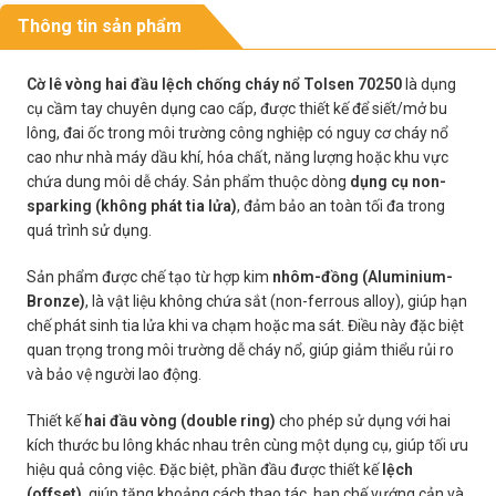
Thông tin sản phẩm
Cờ lê vòng hai đầu lệch chống cháy nổ Tolsen 70250
là dụng
cụ cầm tay chuyên dụng cao cấp, được thiết kế để siết/mở bu
lông, đai ốc trong môi trường công nghiệp có nguy cơ cháy nổ
cao như nhà máy dầu khí, hóa chất, năng lượng hoặc khu vực
chứa dung môi dễ cháy. Sản phẩm thuộc dòng
dụng cụ non-
sparking (không phát tia lửa)
, đảm bảo an toàn tối đa trong
quá trình sử dụng.
Sản phẩm được chế tạo từ hợp kim
nhôm-đồng (Aluminium-
Bronze)
, là vật liệu không chứa sắt (non-ferrous alloy), giúp hạn
chế phát sinh tia lửa khi va chạm hoặc ma sát. Điều này đặc biệt
quan trọng trong môi trường dễ cháy nổ, giúp giảm thiểu rủi ro
và bảo vệ người lao động.
Thiết kế
hai đầu vòng (double ring)
cho phép sử dụng với hai
kích thước bu lông khác nhau trên cùng một dụng cụ, giúp tối ưu
hiệu quả công việc. Đặc biệt, phần đầu được thiết kế
lệch
(offset)
, giúp tăng khoảng cách thao tác, hạn chế vướng cản và