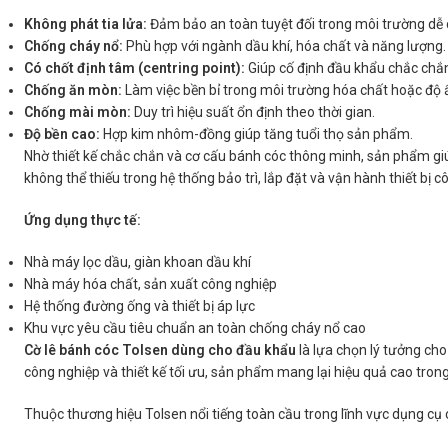
Không phát tia lửa:
Đảm bảo an toàn tuyệt đối trong môi trường dễ 
Chống cháy nổ:
Phù hợp với ngành dầu khí, hóa chất và năng lượng.
Có chốt định tâm (centring point):
Giúp cố định đầu khẩu chắc chắn,
Chống ăn mòn:
Làm việc bền bỉ trong môi trường hóa chất hoặc độ
Chống mài mòn:
Duy trì hiệu suất ổn định theo thời gian.
Độ bền cao:
Hợp kim nhôm-đồng giúp tăng tuổi thọ sản phẩm.
Nhờ thiết kế chắc chắn và cơ cấu bánh cóc thông minh, sản phẩm giú
không thể thiếu trong hệ thống bảo trì, lắp đặt và vận hành thiết bị c
Ứng dụng thực tế:
Nhà máy lọc dầu, giàn khoan dầu khí
Nhà máy hóa chất, sản xuất công nghiệp
Hệ thống đường ống và thiết bị áp lực
Khu vực yêu cầu tiêu chuẩn an toàn chống cháy nổ cao
Cờ lê bánh cóc Tolsen dùng cho đầu khẩu
là lựa chọn lý tưởng cho
công nghiệp và thiết kế tối ưu, sản phẩm mang lại hiệu quả cao trong
Thuộc thương hiệu Tolsen nổi tiếng toàn cầu trong lĩnh vực dụng cụ