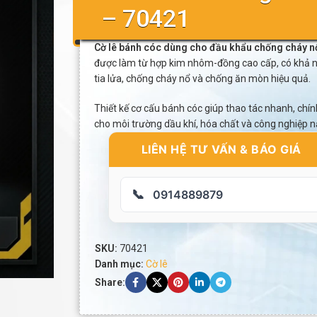
– 70421
Cờ lê bánh cóc dùng cho đầu khẩu chống cháy n
được làm từ hợp kim nhôm-đồng cao cấp, có khả 
tia lửa, chống cháy nổ và chống ăn mòn hiệu quả.
Thiết kế cơ cấu bánh cóc giúp thao tác nhanh, chín
cho môi trường dầu khí, hóa chất và công nghiệp n
LIÊN HỆ TƯ VẤN & BÁO GIÁ
📞
0914889879
SKU:
70421
Danh mục:
Cờ lê
Share: