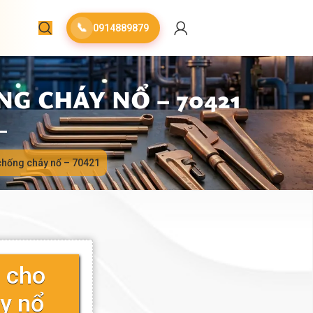
📞
0914889879
G CHÁY NỔ – 70421
chống cháy nổ – 70421
g cho
y nổ