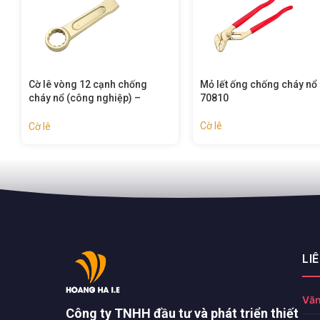
Mỏ lết ống chống cháy nổ –
Cờ lê mở nắp thùng phi c
70810
cháy nổ – 70522
Cờ lê
Cờ lê
LI
Văn
Công ty TNHH đầu tư và phát triển thiết