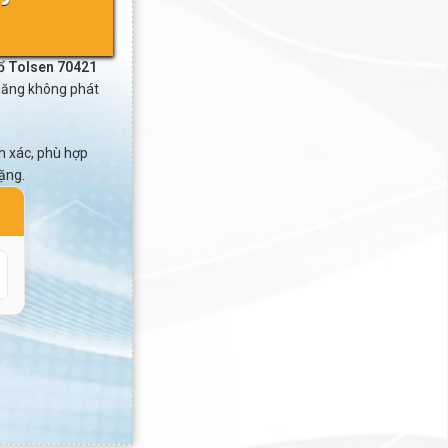
ổ Tolsen 70421
năng không phát
h xác, phù hợp
ặng.