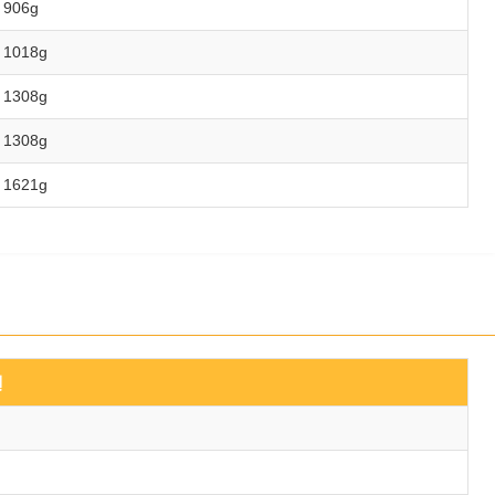
906g
1018g
1308g
1308g
1621g
Ị