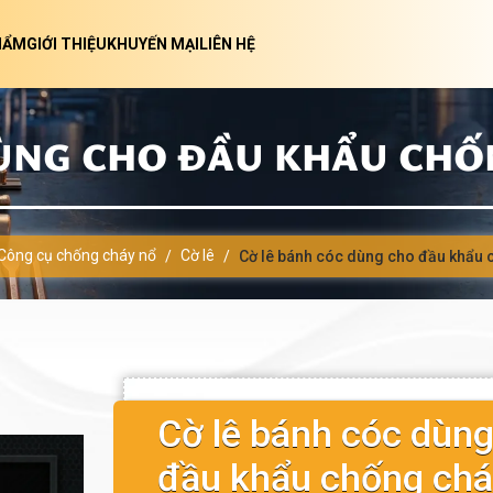
HẨM
GIỚI THIỆU
KHUYẾN MẠI
LIÊN HỆ
ÙNG CHO ĐẦU KHẨU CHỐN
Công cụ chống cháy nổ
Cờ lê
/
/
Cờ lê bánh cóc dùng cho đầu khẩu 
Cờ lê bánh cóc dùn
đầu khẩu chống chá