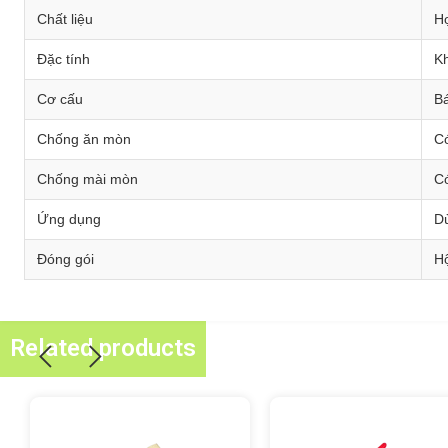
Chất liệu
H
Đặc tính
Kh
Cơ cấu
Bá
Chống ăn mòn
C
Chống mài mòn
C
Ứng dụng
Dù
Đóng gói
H
Related products