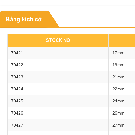
Bảng kích cỡ
STOCK NO
70421
17mm
70422
19mm
70423
21mm
70424
22mm
70425
24mm
70426
26mm
70427
27mm