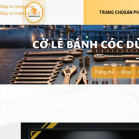
Skip to navigation
TRANG CHỦ
SẢN P
Skip to main content
CỜ LÊ BÁNH CÓC D
Trang chủ
Shop
/
/