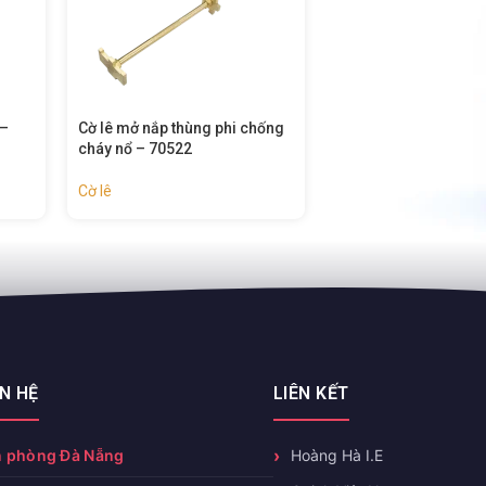
hống
Cờ lê mở nắp thùng phuy
Cờ lê tay quay van c
chống cháy nổ – 70520
nổ – 70511
Cờ lê
Cờ lê
ÊN HỆ
LIÊN KẾT
 phòng Đà Nẵng
Hoàng Hà I.E