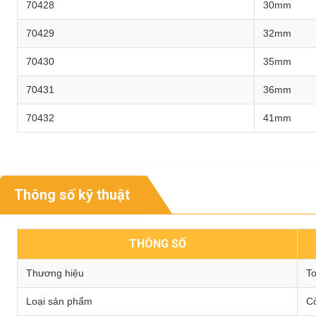
70428
30mm
70429
32mm
70430
35mm
70431
36mm
70432
41mm
Thông số kỹ thuật
THÔNG SỐ
Thương hiệu
To
Loại sản phẩm
Cờ