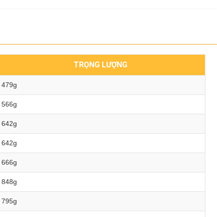
TRỌNG LƯỢNG
479g
566g
642g
642g
666g
848g
795g