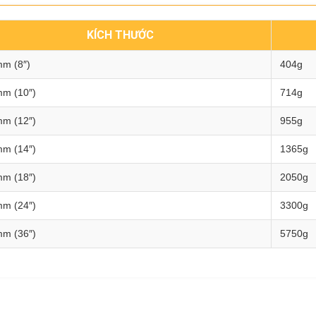
KÍCH THƯỚC
m (8″)
404g
m (10″)
714g
m (12″)
955g
m (14″)
1365g
m (18″)
2050g
m (24″)
3300g
m (36″)
5750g