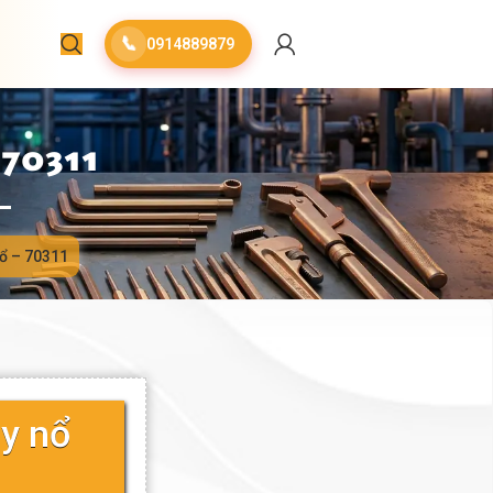
📞
0914889879
70311
nổ – 70311
y nổ