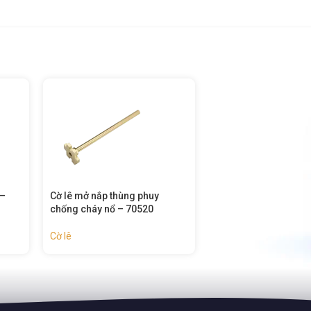
Cờ lê tay quay van chống cháy
Cờ lê ống mỏ cong 4
nổ – 70511
chống cháy nổ – 704
Cờ lê
Cờ lê