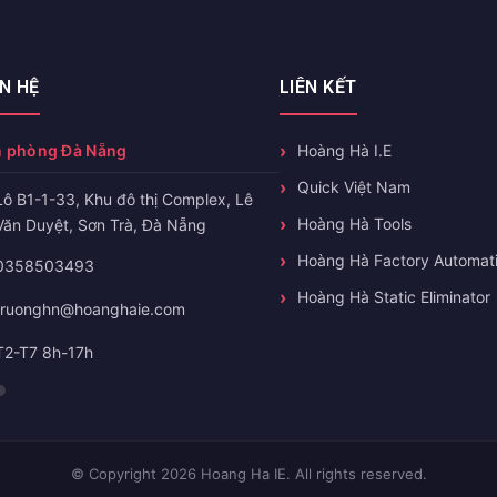
ÊN HỆ
LIÊN KẾT
 phòng Đà Nẵng
Hoàng Hà I.E
Quick Việt Nam
Lô B1-1-33, Khu đô thị Complex, Lê
Hoàng Hà Tools
Văn Duyệt, Sơn Trà, Đà Nẵng
Hoàng Hà Factory Automat
0358503493
Hoàng Hà Static Eliminator
truonghn@hoanghaie.com
T2-T7 8h-17h
© Copyright 2026 Hoang Ha IE. All rights reserved.