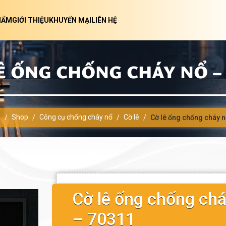
HẨM
GIỚI THIỆU
KHUYẾN MẠI
LIÊN HỆ
Ê ỐNG CHỐNG CHÁY NỔ – 
ủ
Shop
Công cụ chống cháy nổ
Cờ lê
/
/
/
/
Cờ lê ống chống cháy 
Cờ lê ống chống chá
– 70311