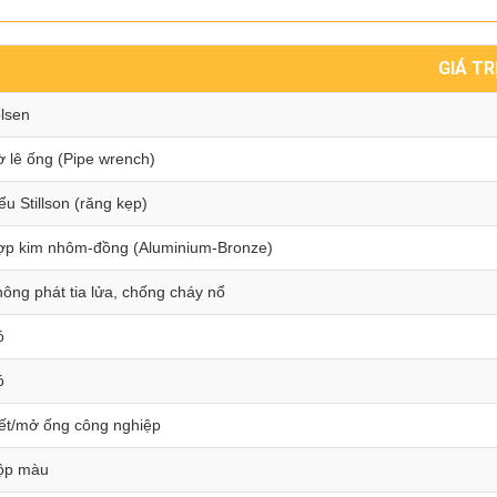
GIÁ TR
lsen
 lê ống (Pipe wrench)
ểu Stillson (răng kẹp)
ợp kim nhôm-đồng (Aluminium-Bronze)
ông phát tia lửa, chống cháy nổ
ó
ó
ết/mở ống công nghiệp
ộp màu