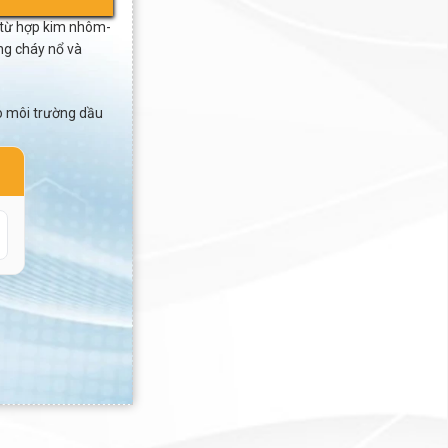
từ hợp kim nhôm-
ng cháy nổ và
ho môi trường dầu