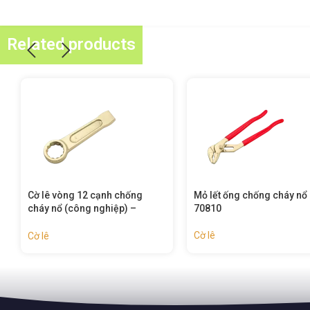
Related products
Mỏ lết ống chống cháy nổ –
Cờ lê mở nắp thùng phuy
70810
chống cháy nổ – 70520
Cờ lê
Cờ lê