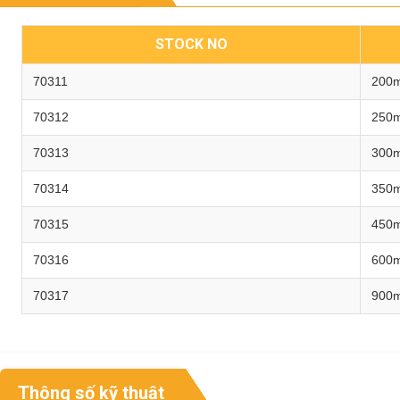
STOCK NO
70311
200m
70312
250m
70313
300m
70314
350m
70315
450m
70316
600m
70317
900m
Thông số kỹ thuật