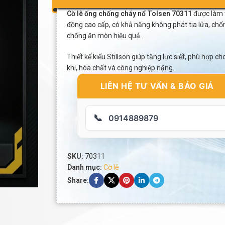
Cờ lê ống chống cháy nổ Tolsen 70311
được làm 
đồng cao cấp, có khả năng không phát tia lửa, chố
chống ăn mòn hiệu quả.
Thiết kế kiểu Stillson giúp tăng lực siết, phù hợp c
khí, hóa chất và công nghiệp nặng.
LIÊN HỆ TƯ VẤN & BÁO GIÁ
📞
0914889879
SKU:
70311
Danh mục:
Cờ lê
Share: