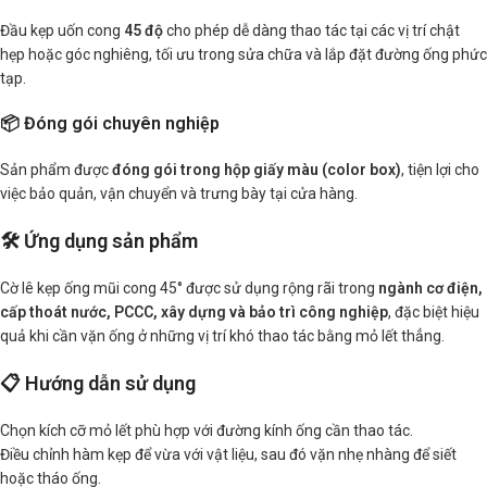
Đầu kẹp uốn cong
45 độ
cho phép dễ dàng thao tác tại các vị trí chật
hẹp hoặc góc nghiêng, tối ưu trong sửa chữa và lắp đặt đường ống phức
tạp.
📦 Đóng gói chuyên nghiệp
Sản phẩm được
đóng gói trong hộp giấy màu (color box)
, tiện lợi cho
việc bảo quản, vận chuyển và trưng bày tại cửa hàng.
🛠️ Ứng dụng sản phẩm
Cờ lê kẹp ống mũi cong 45° được sử dụng rộng rãi trong
ngành cơ điện,
cấp thoát nước, PCCC, xây dựng và bảo trì công nghiệp
, đặc biệt hiệu
quả khi cần vặn ống ở những vị trí khó thao tác bằng mỏ lết thẳng.
📋 Hướng dẫn sử dụng
Chọn kích cỡ mỏ lết phù hợp với đường kính ống cần thao tác.
Điều chỉnh hàm kẹp để vừa với vật liệu, sau đó vặn nhẹ nhàng để siết
hoặc tháo ống.