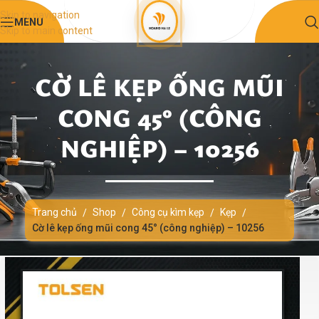
Skip to navigation
MENU
Skip to main content
CỜ LÊ KẸP ỐNG MŨI
CONG 45° (CÔNG
NGHIỆP) – 10256
Trang chủ
Shop
Công cụ kìm kẹp
Kẹp
/
/
/
/
Cờ lê kẹp ống mũi cong 45° (công nghiệp) – 10256