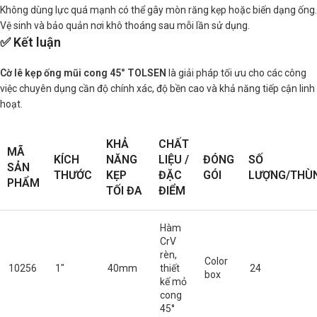
Không dùng lực quá mạnh có thể gây mòn răng kẹp hoặc biến dạng ống.
Vệ sinh và bảo quản nơi khô thoáng sau mỗi lần sử dụng.
✅ Kết luận
Cờ lê kẹp ống mũi cong 45° TOLSEN
là giải pháp tối ưu cho các công
việc chuyên dụng cần độ chính xác, độ bền cao và khả năng tiếp cận linh
hoạt.
KHẢ
CHẤT
MÃ
KÍCH
NĂNG
LIỆU /
ĐÓNG
SỐ
SẢN
THƯỚC
KẸP
ĐẶC
GÓI
LƯỢNG/THÙ
PHẨM
TỐI ĐA
ĐIỂM
Hàm
CrV
rèn,
Color
10256
1″
40mm
thiết
24
box
kế mỏ
cong
45°