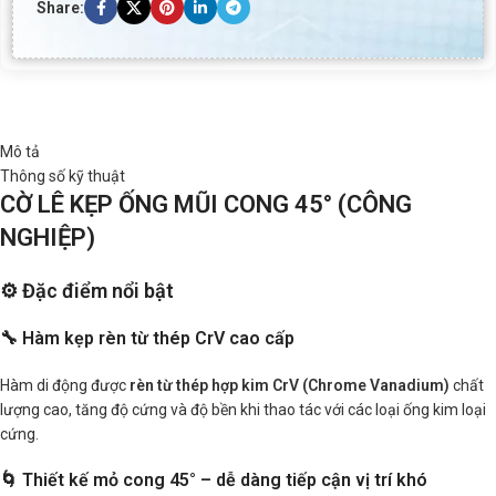
Share:
Mô tả
Thông số kỹ thuật
CỜ LÊ KẸP ỐNG MŨI CONG 45° (CÔNG
NGHIỆP)
⚙️ Đặc điểm nổi bật
🔧 Hàm kẹp rèn từ thép CrV cao cấp
Hàm di động được
rèn từ thép hợp kim CrV (Chrome Vanadium)
chất
lượng cao, tăng độ cứng và độ bền khi thao tác với các loại ống kim loại
cứng.
🌀 Thiết kế mỏ cong 45° – dễ dàng tiếp cận vị trí khó