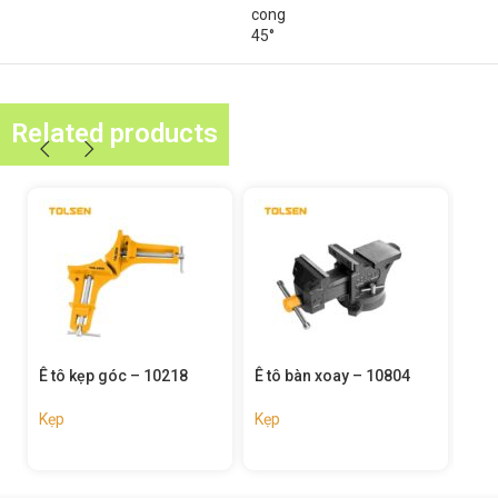
cong
45°
Related products
c – 10218
Ê tô bàn xoay – 10804
Bộ kẹp lò xo 14 chiếc
10196
Kẹp
Kẹp