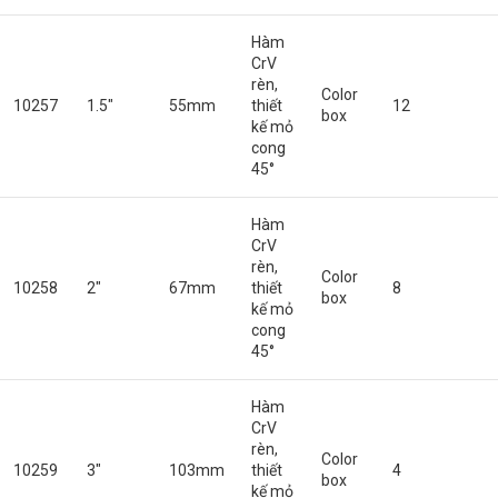
Hàm
CrV
rèn,
Color
10257
1.5″
55mm
thiết
12
box
kế mỏ
cong
45°
Hàm
CrV
rèn,
Color
10258
2″
67mm
thiết
8
box
kế mỏ
cong
45°
Hàm
CrV
rèn,
Color
10259
3″
103mm
thiết
4
box
kế mỏ