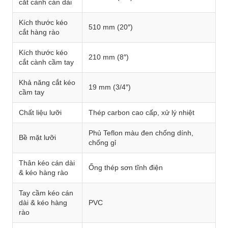
cắt cành cán dài
Kích thước kéo
510 mm (20″)
cắt hàng rào
Kích thước kéo
210 mm (8″)
cắt cành cầm tay
Khả năng cắt kéo
19 mm (3/4″)
cầm tay
Chất liệu lưỡi
Thép carbon cao cấp, xử lý nhiệt
Phủ Teflon màu đen chống dính,
Bề mặt lưỡi
chống gỉ
Thân kéo cán dài
Ống thép sơn tĩnh điện
& kéo hàng rào
Tay cầm kéo cán
dài & kéo hàng
PVC
rào