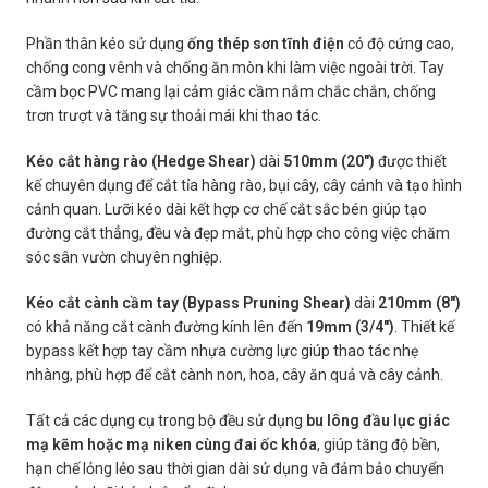
Phần thân kéo sử dụng
ống thép sơn tĩnh điện
có độ cứng cao,
chống cong vênh và chống ăn mòn khi làm việc ngoài trời. Tay
cầm bọc PVC mang lại cảm giác cầm nắm chắc chắn, chống
trơn trượt và tăng sự thoải mái khi thao tác.
Kéo cắt hàng rào (Hedge Shear)
dài
510mm (20″)
được thiết
kế chuyên dụng để cắt tỉa hàng rào, bụi cây, cây cảnh và tạo hình
cảnh quan. Lưỡi kéo dài kết hợp cơ chế cắt sắc bén giúp tạo
đường cắt thẳng, đều và đẹp mắt, phù hợp cho công việc chăm
sóc sân vườn chuyên nghiệp.
Kéo cắt cành cầm tay (Bypass Pruning Shear)
dài
210mm (8″)
có khả năng cắt cành đường kính lên đến
19mm (3/4″)
. Thiết kế
bypass kết hợp tay cầm nhựa cường lực giúp thao tác nhẹ
nhàng, phù hợp để cắt cành non, hoa, cây ăn quả và cây cảnh.
Tất cả các dụng cụ trong bộ đều sử dụng
bu lông đầu lục giác
mạ kẽm hoặc mạ niken cùng đai ốc khóa
, giúp tăng độ bền,
hạn chế lỏng lẻo sau thời gian dài sử dụng và đảm bảo chuyển