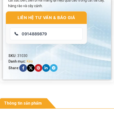
cắt sắc bén, bền bỉ và mang lại hiệu quả cao trong cắt tỉa cây,
hàng rào và cây cảnh.
LIÊN HỆ TƯ VẤN & BÁO GIÁ
📞
0914889879
SKU:
31030
Danh mục:
Kéo
Share:
Thông tin sản phẩm