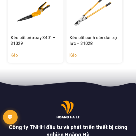
Kéo cắt cành cán dài trợ
Kéo cắt tỉa hàng rào cán
Kéo
lực – 31028
rút – 31024
310
Kéo
Kéo
Kéo
Công ty TNHH đầu tư và phát triển thiết bị công
nghiệp Hoàng Hà