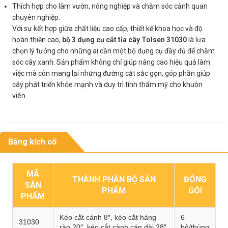
Thích hợp cho làm vườn, nông nghiệp và chăm sóc cảnh quan
chuyên nghiệp.
Với sự kết hợp giữa chất liệu cao cấp, thiết kế khoa học và độ
hoàn thiện cao,
bộ 3 dụng cụ cắt tỉa cây Tolsen 31030
là lựa
chọn lý tưởng cho những ai cần một bộ dụng cụ đầy đủ để chăm
sóc cây xanh. Sản phẩm không chỉ giúp nâng cao hiệu quả làm
việc mà còn mang lại những đường cắt sắc gọn, góp phần giúp
cây phát triển khỏe mạnh và duy trì tính thẩm mỹ cho khuôn
viên.
Bảng kích cỡ
MÃ
THÀNH PHẦN BỘ SẢN
ĐÓNG
SẢN
PHẨM
GÓI
PHẨM
Kéo cắt cành 8″, kéo cắt hàng
6
31030
rào 20″, kéo cắt cành cán dài 28″
bộ/thùng