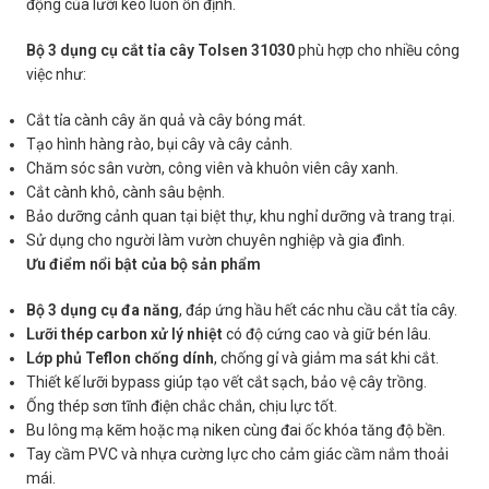
động của lưỡi kéo luôn ổn định.
Bộ 3 dụng cụ cắt tỉa cây Tolsen 31030
phù hợp cho nhiều công
việc như:
Cắt tỉa cành cây ăn quả và cây bóng mát.
Tạo hình hàng rào, bụi cây và cây cảnh.
Chăm sóc sân vườn, công viên và khuôn viên cây xanh.
Cắt cành khô, cành sâu bệnh.
Bảo dưỡng cảnh quan tại biệt thự, khu nghỉ dưỡng và trang trại.
Sử dụng cho người làm vườn chuyên nghiệp và gia đình.
Ưu điểm nổi bật của bộ sản phẩm
Bộ 3 dụng cụ đa năng
, đáp ứng hầu hết các nhu cầu cắt tỉa cây.
Lưỡi thép carbon xử lý nhiệt
có độ cứng cao và giữ bén lâu.
Lớp phủ Teflon chống dính
, chống gỉ và giảm ma sát khi cắt.
Thiết kế lưỡi bypass giúp tạo vết cắt sạch, bảo vệ cây trồng.
Ống thép sơn tĩnh điện chắc chắn, chịu lực tốt.
Bu lông mạ kẽm hoặc mạ niken cùng đai ốc khóa tăng độ bền.
Tay cầm PVC và nhựa cường lực cho cảm giác cầm nắm thoải
mái.