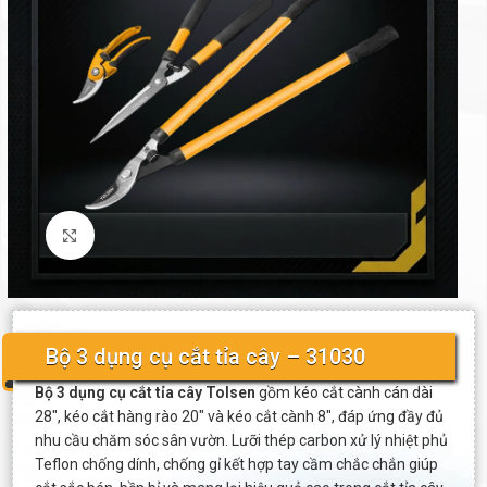
Click to enlarge
Bộ 3 dụng cụ cắt tỉa cây – 31030
Bộ 3 dụng cụ cắt tỉa cây Tolsen
gồm kéo cắt cành cán dài
28″, kéo cắt hàng rào 20″ và kéo cắt cành 8″, đáp ứng đầy đủ
nhu cầu chăm sóc sân vườn. Lưỡi thép carbon xử lý nhiệt phủ
Teflon chống dính, chống gỉ kết hợp tay cầm chắc chắn giúp