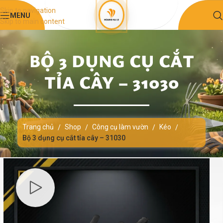
Skip to navigation
MENU
Skip to main content
BỘ 3 DỤNG CỤ CẮT
TỈA CÂY – 31030
Trang chủ
Shop
Công cụ làm vườn
Kéo
/
/
/
/
Bộ 3 dụng cụ cắt tỉa cây – 31030