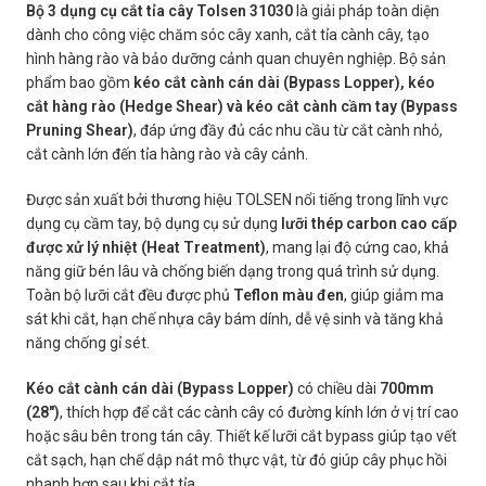
Bộ 3 dụng cụ cắt tỉa cây Tolsen 31030
là giải pháp toàn diện
dành cho công việc chăm sóc cây xanh, cắt tỉa cành cây, tạo
hình hàng rào và bảo dưỡng cảnh quan chuyên nghiệp. Bộ sản
phẩm bao gồm
kéo cắt cành cán dài (Bypass Lopper), kéo
cắt hàng rào (Hedge Shear) và kéo cắt cành cầm tay (Bypass
Pruning Shear)
, đáp ứng đầy đủ các nhu cầu từ cắt cành nhỏ,
cắt cành lớn đến tỉa hàng rào và cây cảnh.
Được sản xuất bởi thương hiệu TOLSEN nổi tiếng trong lĩnh vực
dụng cụ cầm tay, bộ dụng cụ sử dụng
lưỡi thép carbon cao cấp
được xử lý nhiệt (Heat Treatment)
, mang lại độ cứng cao, khả
năng giữ bén lâu và chống biến dạng trong quá trình sử dụng.
Toàn bộ lưỡi cắt đều được phủ
Teflon màu đen
, giúp giảm ma
sát khi cắt, hạn chế nhựa cây bám dính, dễ vệ sinh và tăng khả
năng chống gỉ sét.
Kéo cắt cành cán dài (Bypass Lopper)
có chiều dài
700mm
(28″)
, thích hợp để cắt các cành cây có đường kính lớn ở vị trí cao
hoặc sâu bên trong tán cây. Thiết kế lưỡi cắt bypass giúp tạo vết
cắt sạch, hạn chế dập nát mô thực vật, từ đó giúp cây phục hồi
nhanh hơn sau khi cắt tỉa.