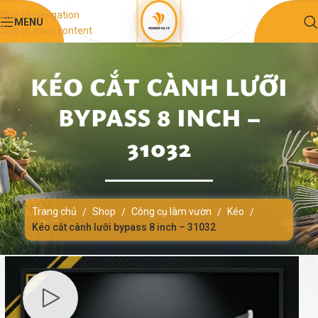
Skip to navigation
MENU
Skip to main content
KÉO CẮT CÀNH LƯỠI
BYPASS 8 INCH –
31032
Trang chủ
Shop
Công cụ làm vườn
Kéo
/
/
/
/
Kéo cắt cành lưỡi bypass 8 inch – 31032