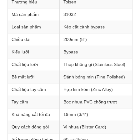
Thương hiệu
Tolsen
Mã sản phẩm
31032
Loại sản phẩm
Kéo cắt cành bypass
Chiều dài
200mm (8″)
Kiểu lưỡi
Bypass
Chất liệu lưỡi
Thép không gỉ (Stainless Steel)
Bề mặt lưỡi
Đánh bóng mịn (Fine Polished)
Chất liệu tay cầm
Hợp kim kẽm (Zinc Alloy)
Tay cầm
Bọc nhựa PVC chống trượt
Khả năng cắt tối đa
19mm (3/4″)
Quy cách đóng gói
Vỉ nhựa (Blister Card)
Số lượng đóng thùng
60 cái/thùng