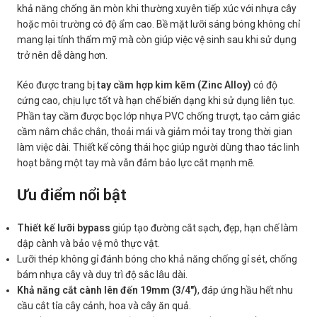
khả năng chống ăn mòn khi thường xuyên tiếp xúc với nhựa cây
hoặc môi trường có độ ẩm cao. Bề mặt lưỡi sáng bóng không chỉ
mang lại tính thẩm mỹ mà còn giúp việc vệ sinh sau khi sử dụng
trở nên dễ dàng hơn.
Kéo được trang bị
tay cầm hợp kim kẽm (Zinc Alloy)
có độ
cứng cao, chịu lực tốt và hạn chế biến dạng khi sử dụng liên tục.
Phần tay cầm được bọc lớp nhựa PVC chống trượt, tạo cảm giác
cầm nắm chắc chắn, thoải mái và giảm mỏi tay trong thời gian
làm việc dài. Thiết kế công thái học giúp người dùng thao tác linh
hoạt bằng một tay mà vẫn đảm bảo lực cắt mạnh mẽ.
Ưu điểm nổi bật
Thiết kế lưỡi bypass
giúp tạo đường cắt sạch, đẹp, hạn chế làm
dập cành và bảo vệ mô thực vật.
Lưỡi thép không gỉ đánh bóng cho khả năng chống gỉ sét, chống
bám nhựa cây và duy trì độ sắc lâu dài.
Khả năng cắt cành lên đến 19mm (3/4″)
, đáp ứng hầu hết nhu
cầu cắt tỉa cây cảnh, hoa và cây ăn quả.