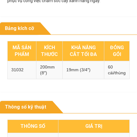
phục vụ công việc chăm sóc cây xanh hằng ngày.
Bảng kích cỡ
MÃ SẢN
KÍCH
KHẢ NĂNG
ĐÓNG
PHẨM
THƯỚC
CẮT TỐI ĐA
GÓI
200mm
60
31032
19mm (3/4″)
(8″)
cái/thùng
Thông số kỹ thuật
THÔNG SỐ
GIÁ TRỊ