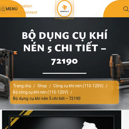
Skip to navigation
MENU
Skip to main content
BỘ DỤNG CỤ KHÍ
NÉN 5 CHI TIẾT –
72190
Trang chủ
Shop
Công cụ khí nén (110-120V)
/
/
/
Bộ công cụ khí nén (110-120V)
/
Bộ dụng cụ khí nén 5 chi tiết – 72190