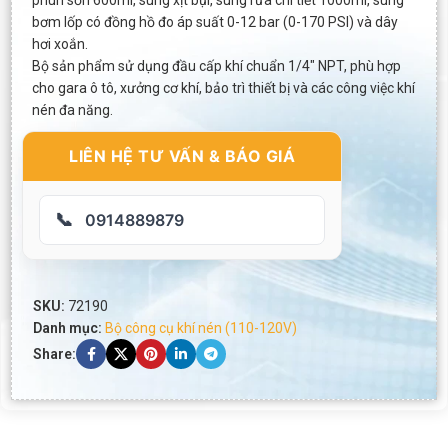
phun sơn 600ml, súng xịt bụi, súng rửa chi tiết 1000ml, súng
bơm lốp có đồng hồ đo áp suất 0-12 bar (0-170 PSI) và dây
hơi xoắn.
Bộ sản phẩm sử dụng đầu cấp khí chuẩn 1/4″ NPT, phù hợp
cho gara ô tô, xưởng cơ khí, bảo trì thiết bị và các công việc khí
nén đa năng.
LIÊN HỆ TƯ VẤN & BÁO GIÁ
📞
0914889879
SKU:
72190
Danh mục:
Bộ công cụ khí nén (110-120V)
Share: