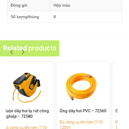
Đóng gói
Hộp màu
Số lượng/thùng
8
Related products
Ống dây hơi PVC – 72560
Ống dây hơi PU – 72550
Súng
721
Bộ công cụ khí nén (110-
Bộ công cụ khí nén (110-
120V)
120V)
Bộ 