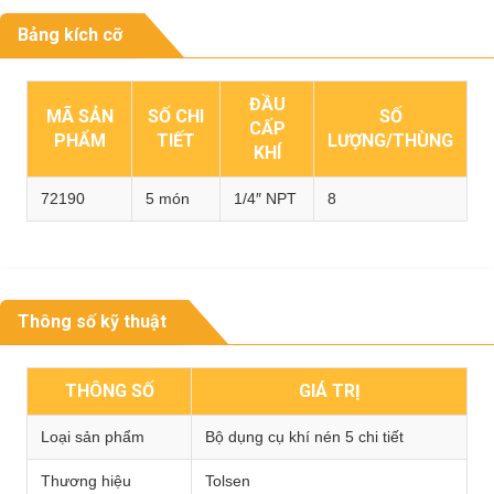
Bảng kích cỡ
ĐẦU
MÃ SẢN
SỐ CHI
SỐ
CẤP
PHẨM
TIẾT
LƯỢNG/THÙNG
KHÍ
72190
5 món
1/4″ NPT
8
Thông số kỹ thuật
THÔNG SỐ
GIÁ TRỊ
Loại sản phẩm
Bộ dụng cụ khí nén 5 chi tiết
Thương hiệu
Tolsen