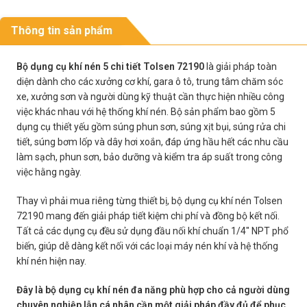
Thông tin sản phẩm
Bộ dụng cụ khí nén 5 chi tiết Tolsen 72190
là giải pháp toàn
diện dành cho các xưởng cơ khí, gara ô tô, trung tâm chăm sóc
xe, xưởng sơn và người dùng kỹ thuật cần thực hiện nhiều công
việc khác nhau với hệ thống khí nén. Bộ sản phẩm bao gồm 5
dụng cụ thiết yếu gồm súng phun sơn, súng xịt bụi, súng rửa chi
tiết, súng bơm lốp và dây hơi xoắn, đáp ứng hầu hết các nhu cầu
làm sạch, phun sơn, bảo dưỡng và kiểm tra áp suất trong công
việc hằng ngày.
Thay vì phải mua riêng từng thiết bị, bộ dụng cụ khí nén Tolsen
72190 mang đến giải pháp tiết kiệm chi phí và đồng bộ kết nối.
Tất cả các dụng cụ đều sử dụng đầu nối khí chuẩn 1/4″ NPT phổ
biến, giúp dễ dàng kết nối với các loại máy nén khí và hệ thống
khí nén hiện nay.
Đây là bộ dụng cụ khí nén đa năng phù hợp cho cả người dùng
chuyên nghiệp lẫn cá nhân cần một giải pháp đầy đủ để phục