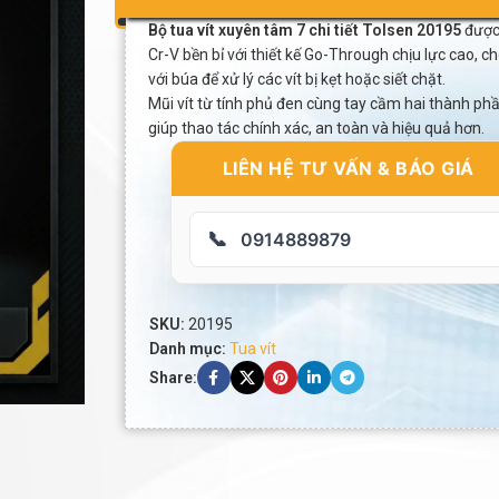
Bộ tua vít xuyên tâm 7 chi tiết Tolsen 20195
được 
Cr-V bền bỉ với thiết kế Go-Through chịu lực cao, c
với búa để xử lý các vít bị kẹt hoặc siết chặt.
Mũi vít từ tính phủ đen cùng tay cầm hai thành ph
giúp thao tác chính xác, an toàn và hiệu quả hơn.
LIÊN HỆ TƯ VẤN & BÁO GIÁ
📞
0914889879
SKU:
20195
Danh mục:
Tua vít
Share: