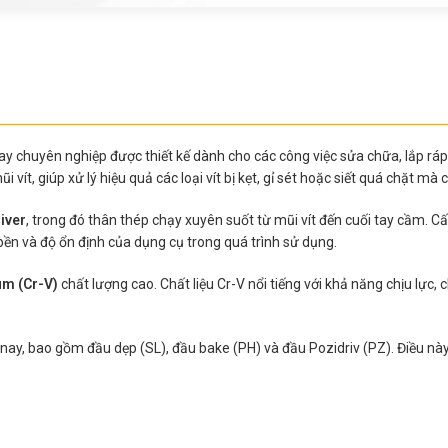
y chuyên nghiệp được thiết kế dành cho các công việc sửa chữa, lắp ráp v
ít, giúp xử lý hiệu quả các loại vít bị kẹt, gỉ sét hoặc siết quá chặt mà 
iver
, trong đó thân thép chạy xuyên suốt từ mũi vít đến cuối tay cầm. C
ền và độ ổn định của dụng cụ trong quá trình sử dụng.
um (Cr-V)
chất lượng cao. Chất liệu Cr-V nổi tiếng với khả năng chịu lực
n nay, bao gồm đầu dẹp (SL), đầu bake (PH) và đầu Pozidriv (PZ). Điều n