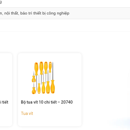
g
n, nội thất, bảo trì thiết bị công nghiệp
40
Bộ tua vít 6 chi tiết – 20738
Bộ tua vít ngắn 2 chi t
20734
Tua vít
Tua vít