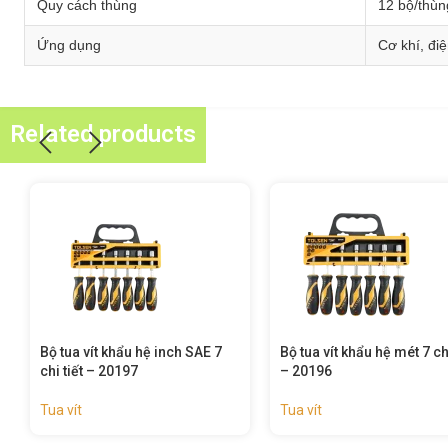
Quy cách thùng
12 bộ/thùn
Ứng dụng
Cơ khí, điệ
Related products
Bộ tua vít khẩu hệ mét 7 chi tiết
Bộ tua vít 10 chi tiết – 207
– 20196
Tua vít
Tua vít