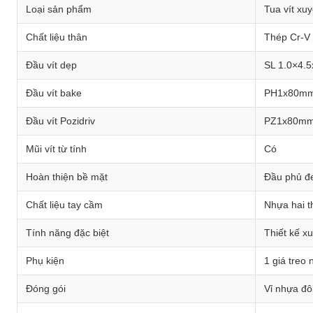
Loại sản phẩm
Tua vít xu
Chất liệu thân
Thép Cr-V
Đầu vít dẹp
SL 1.0×4.
Đầu vít bake
PH1x80mm
Đầu vít Pozidriv
PZ1x80mm
Mũi vít từ tính
Có
Hoàn thiện bề mặt
Đầu phủ đ
Chất liệu tay cầm
Nhựa hai 
Tính năng đặc biệt
Thiết kế x
Phụ kiện
1 giá treo
Đóng gói
Vỉ nhựa đôi