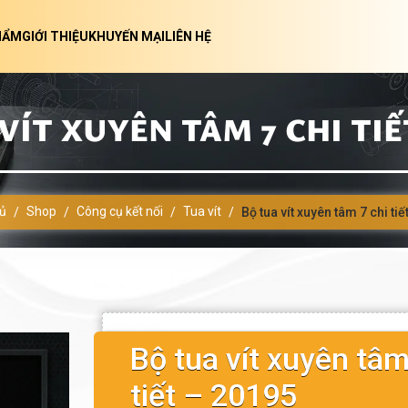
HẨM
GIỚI THIỆU
KHUYẾN MẠI
LIÊN HỆ
VÍT XUYÊN TÂM 7 CHI TIẾT
ủ
Shop
Công cụ kết nối
Tua vít
/
/
/
/
Bộ tua vít xuyên tâm 7 chi ti
Bộ tua vít xuyên tâm
tiết – 20195