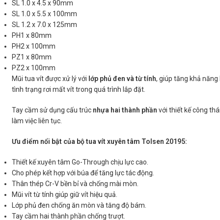
SL 1.0 x 4.5 x 90mm
SL 1.0 x 5.5 x 100mm
SL 1.2 x 7.0 x 125mm
PH1 x 80mm
PH2 x 100mm
PZ1 x 80mm
PZ2 x 100mm
Mũi tua vít được xử lý với
lớp phủ đen và từ tính
, giúp tăng khả năng 
tình trạng rơi mất vít trong quá trình lắp đặt.
Tay cầm sử dụng cấu trúc
nhựa hai thành phần
với thiết kế công th
làm việc liên tục.
Ưu điểm nổi bật của bộ tua vít xuyên tâm Tolsen 20195:
Thiết kế xuyên tâm Go-Through chịu lực cao.
Cho phép kết hợp với búa để tăng lực tác động.
Thân thép Cr-V bền bỉ và chống mài mòn.
Mũi vít từ tính giúp giữ vít hiệu quả.
Lớp phủ đen chống ăn mòn và tăng độ bám.
Tay cầm hai thành phần chống trượt.