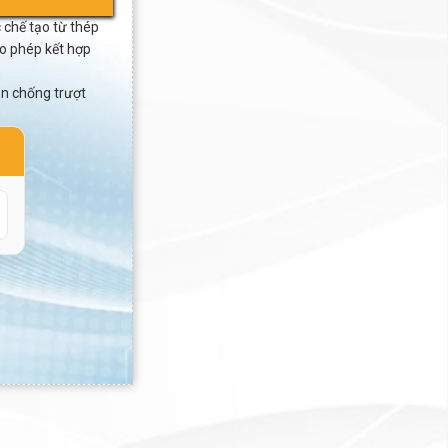
chế tạo từ thép
ho phép kết hợp
ần chống trượt