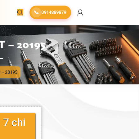
📞
0914889879
 – 20195
ết – 20195
 7 chi