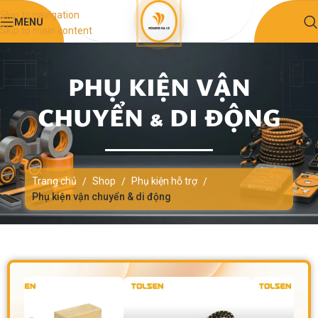
Skip to navigation
MENU
Skip to main content
PHỤ KIỆN VẬN
CHUYỂN & DI ĐỘNG
Trang chủ
Shop
Phụ kiện hỗ trợ
/
/
/
Phụ kiện vận chuyển & di động