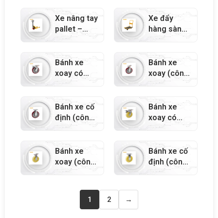
62626
Xe nâng tay
Xe đẩy
pallet –
hàng sàn
63111
gấp –
62605
Bánh xe
Bánh xe
xoay có
xoay (công
phanh
nghiệp) –
(công
62942
nghiệp) –
Bánh xe cố
Bánh xe
62943
định (công
xoay có
nghiệp) –
phanh
62941
(công
nghiệp) –
Bánh xe
Bánh xe cố
62933
xoay (công
định (công
nghiệp) –
nghiệp) –
62932
62931
1
2
→