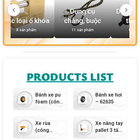
Dụng cụ
Dụng cụ
Các loại ổ khóa
chằng, buộc
thao
8 sản phẩm
11 sản phẩm
0 sản
PRODUCTS LIST
Bánh xe pu
Bánh xe hơi
foam (công
– 62635
nghiệp) –
62636
Xe rùa
Xe nâng tay
(công
pallet 3 tấn
nghiệp) –
– 63113