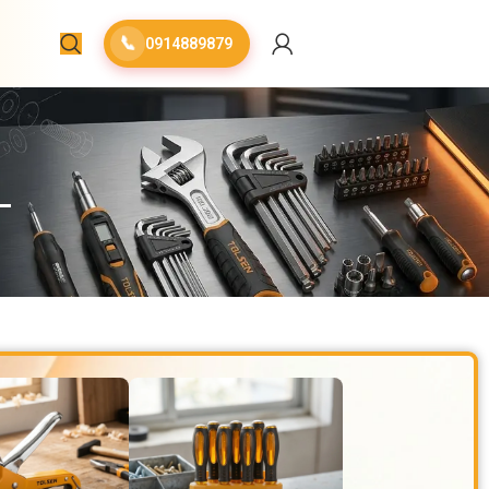
📞
0914889879