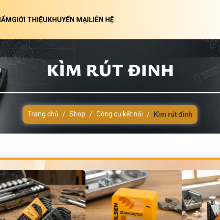
HẨM
GIỚI THIỆU
KHUYẾN MẠI
LIÊN HỆ
KÌM RÚT ĐINH
Trang chủ
Shop
Công cụ kết nối
/
/
/
Kìm rút đinh