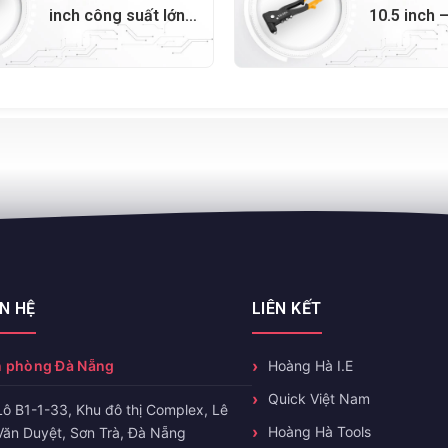
inch công suất lớn
10.5 inch 
– 43094
ÊN HỆ
LIÊN KẾT
 phòng Đà Nẵng
Hoàng Hà I.E
Quick Việt Nam
Lô B1-1-33, Khu đô thị Complex, Lê
Hoàng Hà Tools
Văn Duyệt, Sơn Trà, Đà Nẵng