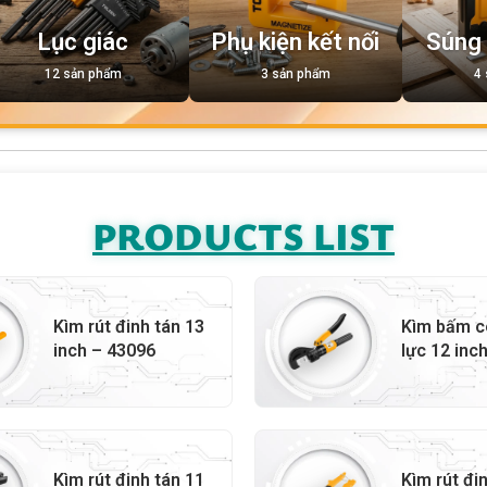
Lục giác
Phụ kiện kết nối
Súng
12 sản phẩm
3 sản phẩm
4
PRODUCTS LIST
Kìm rút đinh tán 13
Kìm bấm c
inch – 43096
lực 12 inc
Kìm rút đinh tán 11
Kìm rút đi