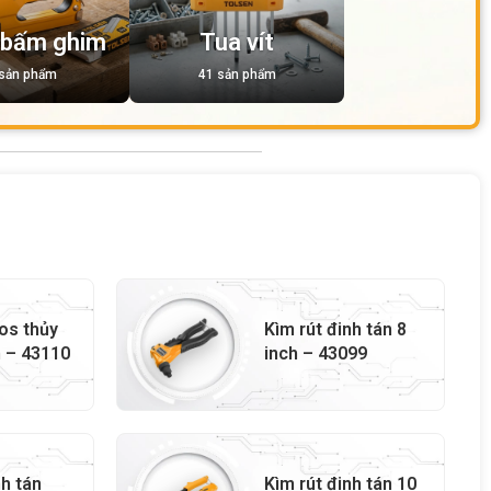
 bấm ghim
Tua vít
 sản phẩm
41 sản phẩm
os thủy
Kìm rút đinh tán 8
h – 43110
inch – 43099
nh tán
Kìm rút đinh tán 10