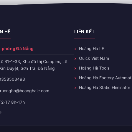
ÊN HỆ
LIÊN KẾT
 phòng Đà Nẵng
Hoàng Hà I.E
Quick Việt Nam
Lô B1-1-33, Khu đô thị Complex, Lê
Hoàng Hà Tools
Văn Duyệt, Sơn Trà, Đà Nẵng
Hoàng Hà Factory Automat
0358503493
Hoàng Hà Static Eliminator
truonghn@hoanghaie.com
T2-T7 8h-17h