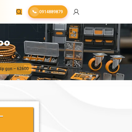
📞
0914889879
00
gấp gọn – 62600
–