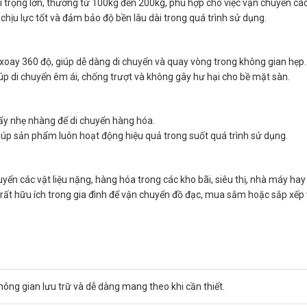
tải trọng lớn, thường từ 100kg đến 200kg, phù hợp cho việc vận chuyển các
chịu lực tốt và đảm bảo độ bền lâu dài trong quá trình sử dụng.
hể xoay 360 độ, giúp dễ dàng di chuyển và quay vòng trong không gian hẹp.
iúp di chuyển êm ái, chống trượt và không gây hư hại cho bề mặt sàn.
 đẩy nhẹ nhàng để di chuyển hàng hóa.
giúp sản phẩm luôn hoạt động hiệu quả trong suốt quá trình sử dụng.
huyển các vật liệu nặng, hàng hóa trong các kho bãi, siêu thị, nhà máy ha
n rất hữu ích trong gia đình để vận chuyển đồ đạc, mua sắm hoặc sắp xếp
không gian lưu trữ và dễ dàng mang theo khi cần thiết.