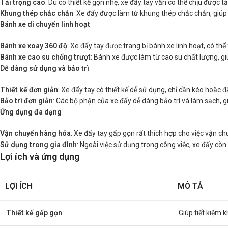
Tải trọng cao
: Dù có thiết kế gọn nhẹ, xe đẩy tay vẫn có thể chịu được 
Khung thép chắc chắn
: Xe đẩy được làm từ khung thép chắc chắn, giúp 
Bánh xe di chuyển linh hoạt
Bánh xe xoay 360 độ
: Xe đẩy tay được trang bị bánh xe linh hoạt, có t
Bánh xe cao su chống trượt
: Bánh xe được làm từ cao su chất lượng, g
Dễ dàng sử dụng và bảo trì
Thiết kế đơn giản
: Xe đẩy tay có thiết kế dễ sử dụng, chỉ cần kéo hoặc
Bảo trì đơn giản
: Các bộ phận của xe đẩy dễ dàng bảo trì và làm sạch, 
Ứng dụng đa dạng
Vận chuyển hàng hóa
: Xe đẩy tay gấp gọn rất thích hợp cho việc vận c
Sử dụng trong gia đình
: Ngoài việc sử dụng trong công việc, xe đẩy cò
Lợi ích và ứng dụng
LỢI ÍCH
MÔ TẢ
Thiết kế gấp gọn
Giúp tiết kiệm 