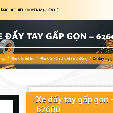
HẨM
GIỚI THIỆU
KHUYẾN MẠI
LIÊN HỆ
E ĐẨY TAY GẤP GỌN – 626
hop
Phụ kiện hỗ trợ
Phụ kiện vận chuyển & di động
/
/
/
Xe đẩy tay 
Xe đẩy tay gấp gọn 
62600