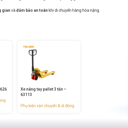
g gian
và
đảm bảo an toàn
khi di chuyển hàng hóa nặng.
Xe đẩy hàng sàn gấp – 62605
Bánh xe xoay có pha
nghiệp) – 62943
Phụ kiện vận chuyển & di động
động
Phụ kiện vận chuyển &