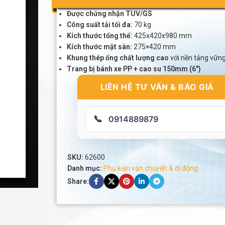
Được chứng nhận TUV/GS
Công suất tải tối đa:
70 kg
Kích thước tổng thể:
425x420x980 mm
Kích thước mặt sàn:
275×420 mm
Khung thép ống chất lượng cao
với nền tảng vữn
Trang bị bánh xe PP + cao su 150mm (6″)
LIÊN HỆ TƯ VẤN & BÁO GIÁ
📞
0914889879
SKU:
62600
Danh mục:
Phụ kiện vận chuyển & di động
Share: