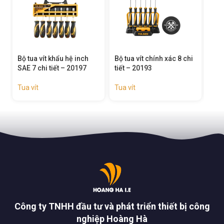
Bộ tua vít chính xác 8 chi
Tua vít bake – 20711
Tua
tiết – 20193
Tua vít
Tua 
Tua vít
Công ty TNHH đầu tư và phát triển thiết bị công
nghiệp Hoàng Hà