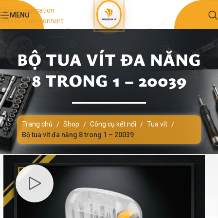
Skip to navigation
MENU
Skip to main content
BỘ TUA VÍT ĐA NĂNG
8 TRONG 1 – 20039
Trang chủ
Shop
Công cụ kết nối
Tua vít
/
/
/
/
Bộ tua vít đa năng 8 trong 1 – 20039