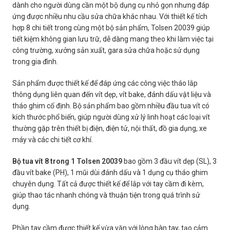
dành cho người dùng cần một bộ dụng cụ nhỏ gọn nhưng đáp
ứng được nhiều nhu cầu sửa chữa khác nhau. Với thiết kế tích
hợp 8 chi tiết trong cùng một bộ sản phẩm, Tolsen 20039 giúp
tiết kiệm không gian lưu trữ, dễ dàng mang theo khi làm việc tại
công trường, xưởng sản xuất, gara sửa chữa hoặc sử dụng
trong gia đình.
Sản phẩm được thiết kế để đáp ứng các công việc tháo lắp
thông dụng liên quan đến vít dẹp, vít bake, đánh dấu vật liệu và
tháo ghim cố định. Bộ sản phẩm bao gồm nhiều đầu tua vít có
kích thước phổ biến, giúp người dùng xử lý linh hoạt các loại vít
thường gặp trên thiết bị điện, điện tử, nội thất, đồ gia dụng, xe
máy và các chi tiết cơ khí.
Bộ tua vít 8 trong 1 Tolsen 20039
bao gồm 3 đầu vít dẹp (SL), 3
đầu vít bake (PH), 1 mũi dùi đánh dấu và 1 dụng cụ tháo ghim
chuyên dụng. Tất cả được thiết kế để lắp với tay cầm đi kèm,
giúp thao tác nhanh chóng và thuận tiện trong quá trình sử
dụng.
Phần tay cầm được thiết kế vừa vặn với lòng bàn tay, tạo cảm