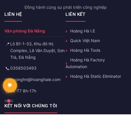
Đồng hành cùng sự phát triển công nghiệp
LIÊN HỆ
LIÊN KẾT
Văn phòng Đà Nẵng
Hoàng Hà I.E
Quick Việt Nam
📍
Lô B1-1-33, Khu đô thị
Hoàng Hà Tools
Complex, Lê Văn Duyệt, Sơn
Trà, Đà Nẵng
Hoàng Hà Factory
Automation
📞
0358503493
Hoàng Hà Static Eliminator
✉️
truonghn@hoanghaie.com
🕐
T2-T7 8h-17h
KẾT NỐI VỚI CHÚNG TÔI
Facebook
Zalo
YouTube