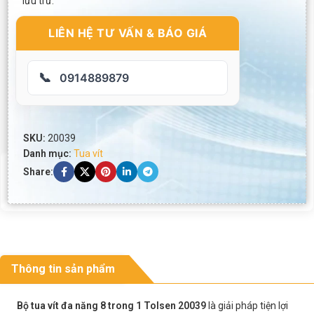
lưu trữ.
LIÊN HỆ TƯ VẤN & BÁO GIÁ
📞
0914889879
SKU:
20039
Danh mục:
Tua vít
Share:
Thông tin sản phẩm
Bộ tua vít đa năng 8 trong 1 Tolsen 20039
là giải pháp tiện lợi