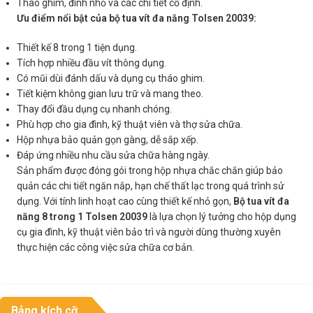
Tháo ghim, đinh nhỏ và các chi tiết cố định.
Ưu điểm nổi bật của bộ tua vít đa năng Tolsen 20039:
Thiết kế 8 trong 1 tiện dụng.
Tích hợp nhiều đầu vít thông dụng.
Có mũi dùi đánh dấu và dụng cụ tháo ghim.
Tiết kiệm không gian lưu trữ và mang theo.
Thay đổi đầu dụng cụ nhanh chóng.
Phù hợp cho gia đình, kỹ thuật viên và thợ sửa chữa.
Hộp nhựa bảo quản gọn gàng, dễ sắp xếp.
Đáp ứng nhiều nhu cầu sửa chữa hàng ngày.
Sản phẩm được đóng gói trong hộp nhựa chắc chắn giúp bảo
quản các chi tiết ngăn nắp, hạn chế thất lạc trong quá trình sử
dụng. Với tính linh hoạt cao cùng thiết kế nhỏ gọn,
Bộ tua vít đa
năng 8 trong 1 Tolsen 20039
là lựa chọn lý tưởng cho hộp dụng
cụ gia đình, kỹ thuật viên bảo trì và người dùng thường xuyên
thực hiện các công việc sửa chữa cơ bản.
Bảng kích cỡ