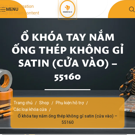
Skip to navigation
MENU
Skip to main content
Ổ KHÓA TAY NẮM
ỐNG THÉP KHÔNG GỈ
SATIN (CỬA VÀO) –
55160
Trang chủ
Shop
Phụ kiện hỗ trợ
/
/
/
Các loại khóa cửa
/
Ổ khóa tay nắm ống thép không gỉ satin (cửa vào) –
55160