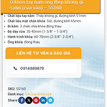
Ổ khóa tay nắm ống thép không gỉ
satin (cửa vào) – 55160
Chất liệu tay nắm:
Thép không gỉ, đường kính 51mm
Chất liệu mặt chắn khóa:
Sắt, đường kính 65mm
Đi kèm:
3 chiếc chìa khóa đồng thau
Độ dày cửa:
35-45mm (1-3/8″ – 1-3/4″)
Hành trình khóa:
60-70mm (2-3/8″- 2-3/4″)
Ống khóa:
Đồng thau
LIÊN HỆ TƯ VẤN & BÁO GIÁ
📞
0914889879
SKU:
55160
Danh mục:
Các loại khóa cửa
Share: