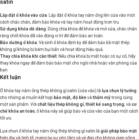
satin
Lắp đặt ổ khóa vào cửa
: Lắp đặt ổ khóa tay nắm ống lên cửa vào một
cách chắc chắn, đảm bảo khóa và tay nắm hoạt động trơn tru.
Sử dụng khóa dễ dàng
: Dùng chìa khóa để khóa và mở cửa, chắc chắn
rằng chốt khóa đã vào đúng vị trí để đảm bảo an toàn.
Bảo dưỡng ổ khóa
: Vệ sinh ổ khóa định kỳ để đảm bảo bề mặt thép
không gỉ không bị bám bụi bẩn và hoạt động hiệu quả.
Thay chìa khóa khi cần thiết
: Nếu chìa khóa bị mất hoặc có sự cố, hãy
thay khóa ngay để đảm bảo bảo mật cho ngôi nhà hoặc văn phòng của
bạn.
Kết luận
Ổ khóa tay nắm ống thép không gỉ satin (cửa vào) là
lựa chọn lý tưởng
cho những ai muốn kết hợp
bảo mật, độ bền
và
thẩm mỹ
trong cùng
một sản phẩm. Với
chất liệu thép không gỉ
,
thiết kế sang trọng
, và
cơ
chế khóa an toàn
, ổ khóa này sẽ giúp bảo vệ cửa vào của bạn một cách
tối ưu.
Lựa chọn ổ khóa tay nắm ống thép không gỉ satin là
giải pháp bảo mật
hiện đại và tinh tế, mang lại sự yên tâm và vẻ đẹp cho không gian sống