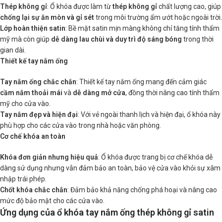
Thép không gỉ
: Ổ khóa được làm từ
thép không gỉ
chất lượng cao, giúp
chống lại sự ăn mòn và gỉ sét
trong môi trường ẩm ướt hoặc ngoài trời.
Lớp hoàn thiện satin
: Bề mặt satin mịn màng không chỉ tăng tính thẩm
mỹ mà còn giúp
dễ dàng lau chùi và duy trì độ sáng bóng
trong thời
gian dài.
Thiết kế tay nắm ống
Tay nắm ống chắc chắn
: Thiết kế tay nắm ống mang đến cảm giác
cầm nắm thoải mái
và
dễ dàng mở cửa
, đồng thời nâng cao tính thẩm
mỹ cho cửa vào.
Tay nắm đẹp và hiện đại
: Với vẻ ngoài thanh lịch và hiện đại, ổ khóa này
phù hợp cho các cửa vào trong nhà hoặc văn phòng.
Cơ chế khóa an toàn
Khóa đơn giản nhưng hiệu quả
: Ổ khóa được trang bị cơ chế khóa dễ
dàng sử dụng nhưng vẫn đảm bảo an toàn, bảo vệ cửa vào khỏi sự xâm
nhập trái phép.
Chốt khóa chắc chắn
: Đảm bảo khả năng chống phá hoại và nâng cao
mức độ bảo mật cho các cửa vào.
Ứng dụng của ổ khóa tay nắm ống thép không gỉ satin