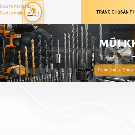
Skip to navigation
TRANG CHỦ
SẢN P
Skip to main content
MŨI K
Trang chủ
Shop
/