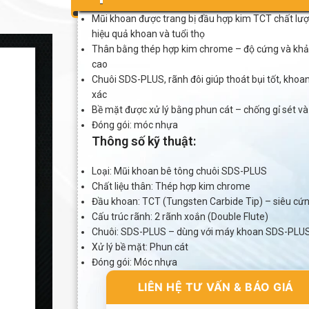
Mũi khoan được trang bị đầu hợp kim TCT chất lư
hiệu quả khoan và tuổi thọ
Thân bằng thép hợp kim chrome – độ cứng và khả
cao
Chuôi SDS-PLUS, rãnh đôi giúp thoát bụi tốt, khoa
xác
Bề mặt được xử lý bằng phun cát – chống gỉ sét và
Đóng gói: móc nhựa
Thông số kỹ thuật:
Loại: Mũi khoan bê tông chuôi SDS-PLUS
Chất liệu thân: Thép hợp kim chrome
Đầu khoan: TCT (Tungsten Carbide Tip) – siêu cứ
Cấu trúc rãnh: 2 rãnh xoắn (Double Flute)
Chuôi: SDS-PLUS – dùng với máy khoan SDS-PLU
Xử lý bề mặt: Phun cát
Đóng gói: Móc nhựa
LIÊN HỆ TƯ VẤN & BÁO GIÁ