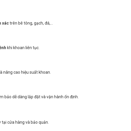
h xác
trên bê tông, gạch, đá,…
ênh
khi khoan liên tục.
và nâng cao hiệu suất khoan.
ảm bảo dễ dàng lắp đặt và vận hành ổn định.
y tại cửa hàng và bảo quản.