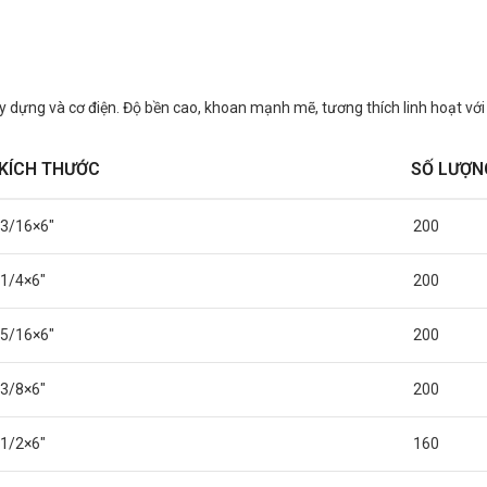
ây dựng và cơ điện. Độ bền cao, khoan mạnh mẽ, tương thích linh hoạt vớ
KÍCH THƯỚC
SỐ LƯỢN
3/16×6″
200
1/4×6″
200
5/16×6″
200
3/8×6″
200
1/2×6″
160