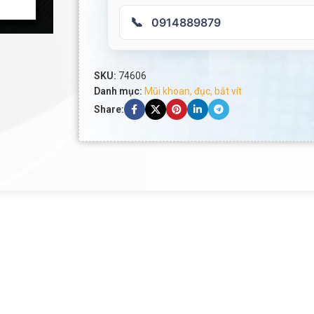
📞
0914889879
SKU:
74606
Danh mục:
Mũi khoan, đục, bắt vít
Share: