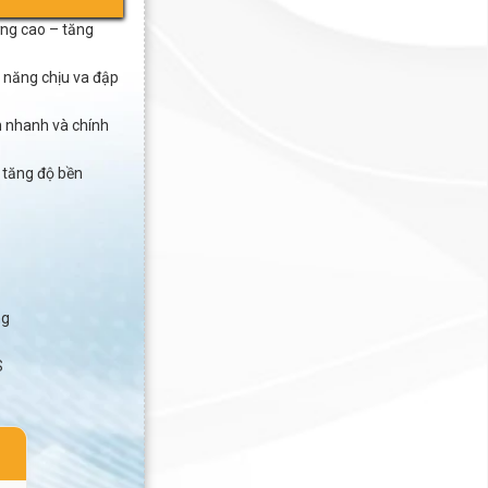
ợng cao – tăng
 năng chịu va đập
n nhanh và chính
 tăng độ bền
ng
S