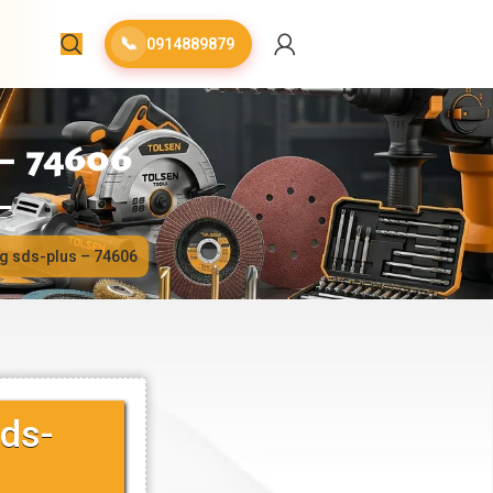
📞
0914889879
 74606
ng sds-plus – 74606
ds-