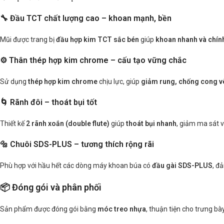
🔧 Đầu TCT chất lượng cao – khoan mạnh, bền
Mũi được trang bị
đầu hợp kim TCT sắc bén
giúp
khoan nhanh và chín
⚙️ Thân thép hợp kim chrome – cấu tạo vững chắc
Sử dụng
thép hợp kim chrome
chịu lực, giúp
giảm rung, chống cong v
🌀 Rãnh đôi – thoát bụi tốt
Thiết kế
2 rãnh xoắn (double flute)
giúp
thoát bụi nhanh
, giảm ma sát 
🔩 Chuôi SDS-PLUS – tương thích rộng rãi
Phù hợp với hầu hết các dòng máy khoan búa có
đầu gài SDS-PLUS
, đ
📦 Đóng gói và phân phối
Sản phẩm được đóng gói bằng
móc treo nhựa
, thuận tiện cho trưng bà