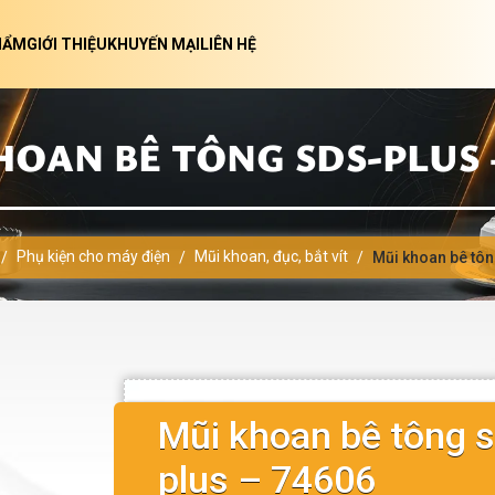
HẨM
GIỚI THIỆU
KHUYẾN MẠI
LIÊN HỆ
HOAN BÊ TÔNG SDS-PLUS –
Phụ kiện cho máy điện
Mũi khoan, đục, bắt vít
/
/
/
Mũi khoan bê tô
Mũi khoan bê tông s
plus – 74606