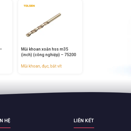
Bộ 25 mũi khoan xoắn hss –
Bộ 13 mũi khoan xoắ
200
75082
75080
Mũi khoan, đục, bắt vít
Mũi khoan, đục, bắt ví
ÊN HỆ
LIÊN KẾT