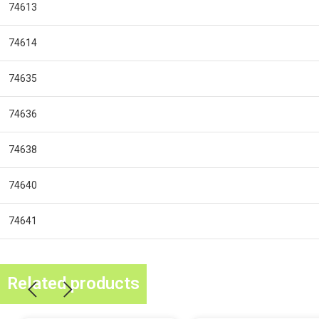
74613
74614
74635
74636
74638
74640
74641
Related products