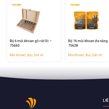
Bộ 16 mũi khoan đa năng –
Mũi khoan xoắn hss m35
75628
(inch) (công nghiệp) – 75
Mũi khoan, đục, bắt vít
Mũi khoan, đục, bắt vít
LI