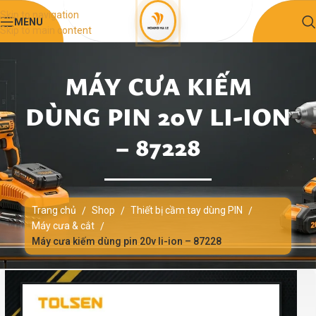
Skip to navigation
MENU
Skip to main content
MÁY CƯA KIẾM
DÙNG PIN 20V LI-ION
– 87228
Trang chủ
Shop
Thiết bị cầm tay dùng PIN
/
/
/
Máy cưa & cắt
/
Máy cưa kiếm dùng pin 20v li-ion – 87228