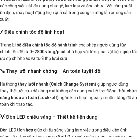
các công việc cắt đa dụng như gỗ, kim loại và ống nhựa. Với công suất
ổn định, máy hoạt động hiệu quả cả trong công trường lẫn xưởng sản
xuất.
⚡ Điều chỉnh tốc độ linh hoạt
Trang bị
bộ điều chỉnh tốc độ hành trình
cho phép người dùng tùy
chỉnh tốc độ từ
0–2800 vòng/phút
phù hợp với từng loại vật liệu, giúp tối
ưu độ chính xác và tuổi thọ lưỡi cưa.
🪚 Thay lưỡi nhanh chóng – An toàn tuyệt đối
Hệ thống
thay lưỡi nhanh (Quick Change System)
giúp người dùng
thay thế lưỡi cưa dễ dàng mà không cần dụng cụ hỗ trợ. Đồng thời,
chức
năng khóa an toàn (Lock-off)
ngăn kích hoạt ngoài ý muốn, tăng độ an
toàn khi thao tác.
💡 Đèn LED chiếu sáng – Thiết kế tiện dụng
Đèn LED tích hợp
giúp chiếu sáng vùng làm việc trong điều kiện ánh
sáng yếu. Tay cầm bọc cao su
Soft Grip
giúp giảm rung, tạo cảm giác