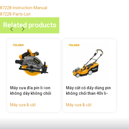
87228-Instruction-Manual
87228-Parts-List
Related products
Máy cắt cỏ đẩy dùng pin
Máy cắt cỏ dùng pin 20v
Máy
không chổi than 40v li-
li-ion – 87372
pin
ion (công nghiệp) –
li-
87384
87
Máy cưa & cắt
Máy cưa & cắt
Máy