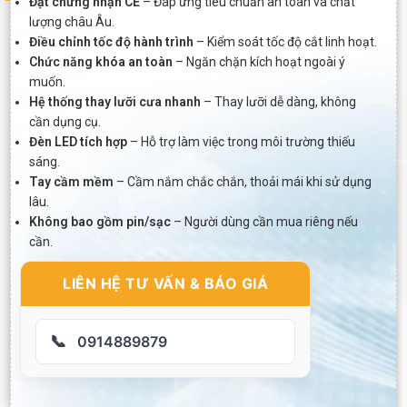
Đạt chứng nhận CE
– Đáp ứng tiêu chuẩn an toàn và chất
lượng châu Âu.
Điều chỉnh tốc độ hành trình
– Kiểm soát tốc độ cắt linh hoạt.
Chức năng khóa an toàn
– Ngăn chặn kích hoạt ngoài ý
muốn.
Hệ thống thay lưỡi cưa nhanh
– Thay lưỡi dễ dàng, không
cần dụng cụ.
Đèn LED tích hợp
– Hỗ trợ làm việc trong môi trường thiếu
sáng.
Tay cầm mềm
– Cầm nắm chắc chắn, thoải mái khi sử dụng
lâu.
Không bao gồm pin/sạc
– Người dùng cần mua riêng nếu
cần.
LIÊN HỆ TƯ VẤN & BÁO GIÁ
📞
0914889879