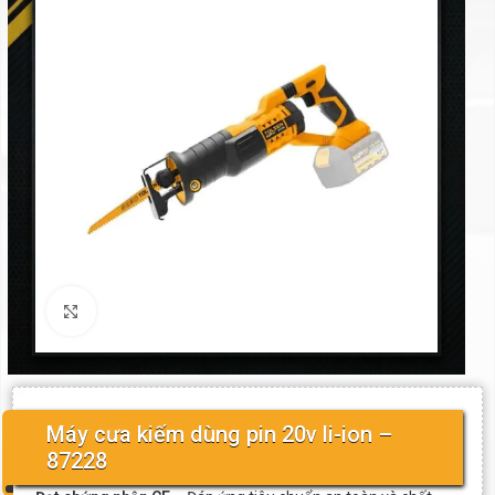
Click to enlarge
Máy cưa kiếm dùng pin 20v li-ion –
87228