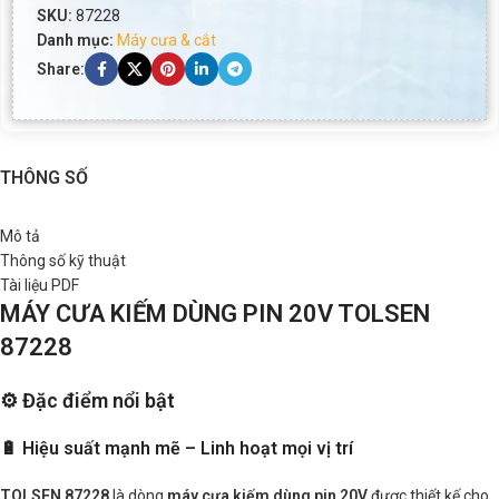
SKU:
87228
Danh mục:
Máy cưa & cắt
Share:
THÔNG SỐ
Mô tả
Thông số kỹ thuật
Tài liệu PDF
MÁY CƯA KIẾM DÙNG PIN 20V TOLSEN
87228
⚙️ Đặc điểm nổi bật
🔋 Hiệu suất mạnh mẽ – Linh hoạt mọi vị trí
TOLSEN 87228
là dòng
máy cưa kiếm dùng pin 20V
được thiết kế cho