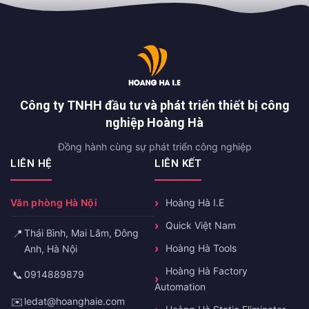
Công ty TNHH đầu tư và phát triển thiết bị công
nghiệp Hoàng Hà
Đồng hành cùng sự phát triển công nghiệp
LIÊN HỆ
LIÊN KẾT
Hoàng Hà I.E
Văn phòng Đà Nẵng
Quick Việt Nam
📍
Lô B1-1-33, Khu đô thị
Hoàng Hà Tools
Complex, Lê Văn Duyệt, Sơn
Trà, Đà Nẵng
Hoàng Hà Factory
Automation
📞
0358503493