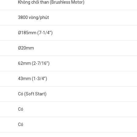
Không chổi than (Brushless Motor)
3800 vòng/phút
Ø185mm (7-1/4”)
Ø20mm
62mm (2-7/16”)
43mm (1-3/4”)
Có (Soft Start)
Có
Có