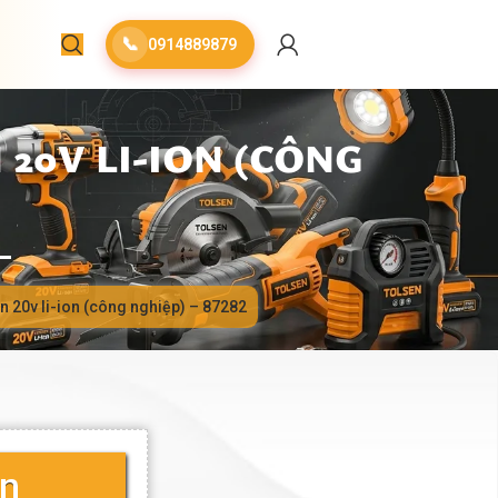
📞
0914889879
20V LI-ION (CÔNG
n 20v li-ion (công nghiệp) – 87282
in