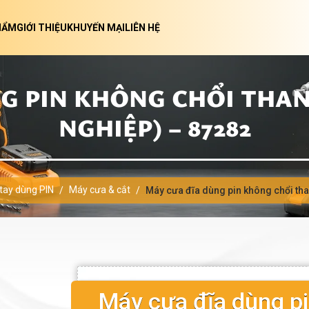
HẨM
GIỚI THIỆU
KHUYẾN MẠI
LIÊN HỆ
G PIN KHÔNG CHỔI THAN 
NGHIỆP) – 87282
 tay dùng PIN
Máy cưa & cắt
/
/
Máy cưa đĩa dùng pin không chổi tha
Máy cưa đĩa dùng p