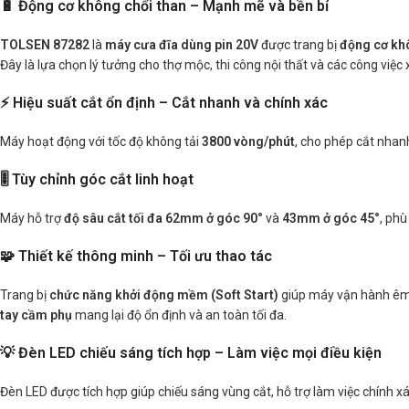
🔋 Động cơ không chổi than – Mạnh mẽ và bền bỉ
TOLSEN 87282
là
máy cưa đĩa dùng pin 20V
được trang bị
động cơ kh
Đây là lựa chọn lý tưởng cho thợ mộc, thi công nội thất và các công việ
⚡ Hiệu suất cắt ổn định – Cắt nhanh và chính xác
Máy hoạt động với tốc độ không tải
3800 vòng/phút
, cho phép cắt nhan
🎚️ Tùy chỉnh góc cắt linh hoạt
Máy hỗ trợ
độ sâu cắt tối đa 62mm ở góc 90°
và
43mm ở góc 45°
, phù
🧩 Thiết kế thông minh – Tối ưu thao tác
Trang bị
chức năng khởi động mềm (Soft Start)
giúp máy vận hành êm k
tay cầm phụ
mang lại độ ổn định và an toàn tối đa.
💡 Đèn LED chiếu sáng tích hợp – Làm việc mọi điều kiện
Đèn LED được tích hợp giúp chiếu sáng vùng cắt, hỗ trợ làm việc chính x