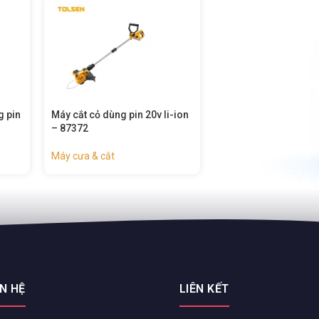
-ion
Máy cưa xích mini dùng pin
Máy cưa xích dùng p
không chổi than 20v li-ion
chổi than li-ion (côn
(công nghiệp) – 87366
– 87360
Máy cưa & cắt
Máy cưa & cắt
ÊN HỆ
LIÊN KẾT