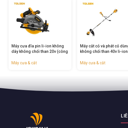
Máy cắt cỏ và phát cỏ dùng pin
Máy cắt cỏ dùng pin 20v li
không chổi than 40v li-ion
– 87372
(công nghiệp) – 87376
Máy cưa & cắt
Máy cưa & cắt
LI