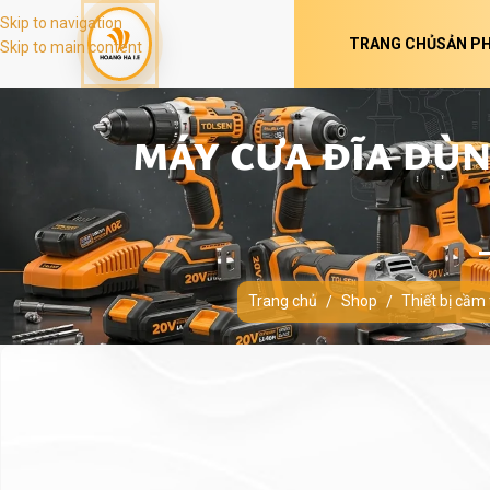
Skip to navigation
TRANG CHỦ
SẢN P
Skip to main content
MÁY CƯA ĐĨA DÙN
Trang chủ
Shop
Thiết bị cầm
/
/