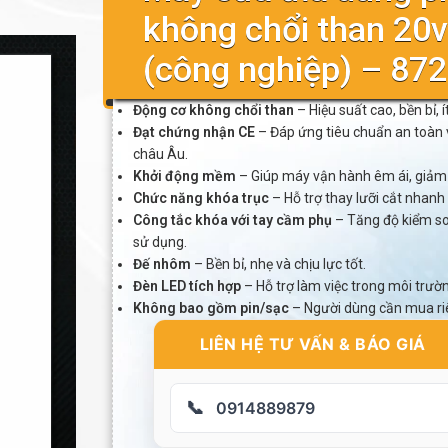
không chổi than 20v 
(công nghiệp) – 87
Động cơ không chổi than
– Hiệu suất cao, bền bỉ, ít
Đạt chứng nhận CE
– Đáp ứng tiêu chuẩn an toàn 
châu Âu.
Khởi động mềm
– Giúp máy vận hành êm ái, giảm 
Chức năng khóa trục
– Hỗ trợ thay lưỡi cắt nhanh
Công tắc khóa với tay cầm phụ
– Tăng độ kiểm so
sử dụng.
Đế nhôm
– Bền bỉ, nhẹ và chịu lực tốt.
Đèn LED tích hợp
– Hỗ trợ làm việc trong môi trườn
Không bao gồm pin/sạc
– Người dùng cần mua ri
LIÊN HỆ TƯ VẤN & BÁO GIÁ
📞
0914889879