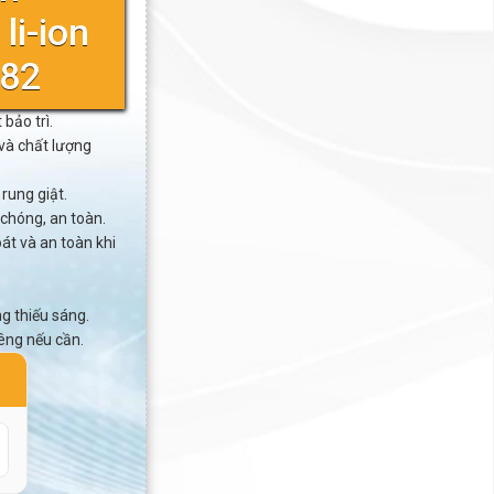
li-ion
282
 bảo trì.
và chất lượng
rung giật.
 chóng, an toàn.
át và an toàn khi
g thiếu sáng.
êng nếu cần.