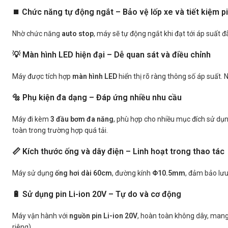
⏹️ Chức năng tự động ngắt – Bảo vệ lốp xe và tiết kiệm p
Nhờ chức năng
auto stop
, máy sẽ tự động ngắt khi đạt tới áp suất 
💡 Màn hình LED hiện đại – Dễ quan sát và điều chỉnh
Máy được tích hợp
màn hình LED
hiển thị rõ ràng thông số áp suất.
🔩 Phụ kiện đa dạng – Đáp ứng nhiều nhu cầu
Máy đi kèm
3 đầu bơm đa năng
, phù hợp cho nhiều mục đích sử dụn
toàn trong trường hợp quá tải.
📏 Kích thước ống và dây điện – Linh hoạt trong thao tác
Máy sử dụng
ống hơi dài 60cm
, đường kính
Φ10.5mm
, đảm bảo lưu
🔋 Sử dụng pin Li-ion 20V – Tự do và cơ động
Máy vận hành với
nguồn pin Li-ion 20V
, hoàn toàn không dây, mang 
riêng).