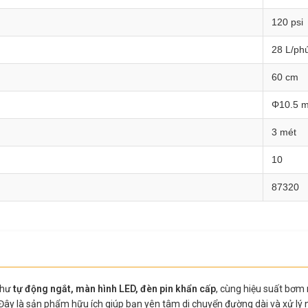
120 psi
28 L/ph
60 cm
Φ10.5 
3 mét
10
87320
 như
tự động ngắt, màn hình LED, đèn pin khẩn cấp
, cùng hiệu suất bơ
a. Đây là sản phẩm hữu ích giúp bạn yên tâm di chuyển đường dài và xử l