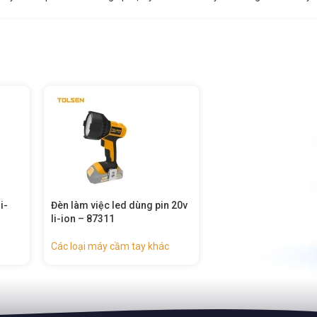
 20v
Quạt dùng pin 20v li-ion –
Máy cân mực laser d
87326
20v li-ion – 87324
Các loại máy cầm tay khác
Các loại máy cầm tay