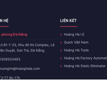
ÊN HỆ
LIÊN KẾT
 phòng Đà Nẵng
Hoàng Hà I.E
Quick Việt Nam
Lô B1-1-33, Khu đô thị Complex, Lê
Hoàng Hà Tools
Văn Duyệt, Sơn Trà, Đà Nẵng
Hoàng Hà Factory Automat
0358503493
Hoàng Hà Static Eliminator
truonghn@hoanghaie.com
T2-T7 8h-17h
© Copyright 2026 Hoang Ha IE. All rights reserved.