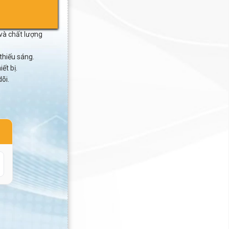
và chất lượng
thiếu sáng.
ết bị.
dõi.