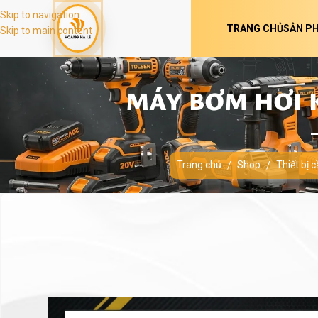
Skip to navigation
TRANG CHỦ
SẢN P
Skip to main content
MÁY BƠM HƠI K
Trang chủ
Shop
Thiết bị 
/
/