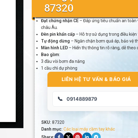
87320
Đạt chứng nhận CE
– Đáp ứng tiêu chuẩn an toàn 
châu Âu.
Đèn pin khẩn cấp
– Hỗ trợ sử dụng trong điều kiện 
Tự động dừng
– Ngăn chặn bơm quá áp, bảo vệ thi
Màn hình LED
– Hiển thị thông tin rõ ràng, dễ theo 
Bao gồm
:
3 đầu vòi bơm đa năng
1 cầu chì dự phòng
LIÊN HỆ TƯ VẤN & BÁO GIÁ
📞
0914889879
SKU:
87320
Danh mục:
Các loại máy cầm tay khác
Share: