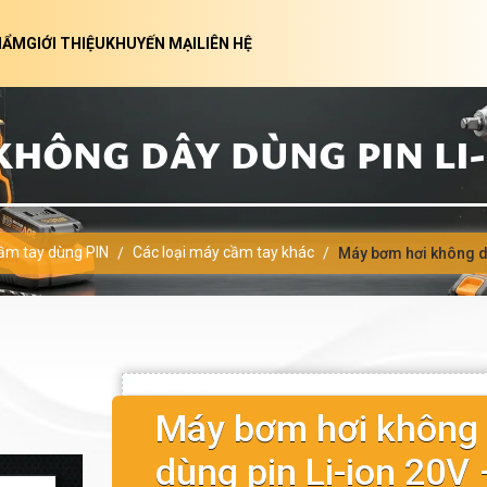
HẨM
GIỚI THIỆU
KHUYẾN MẠI
LIÊN HỆ
HÔNG DÂY DÙNG PIN LI-I
cầm tay dùng PIN
Các loại máy cầm tay khác
/
/
Máy bơm hơi không d
Máy bơm hơi không
dùng pin Li-ion 20V 