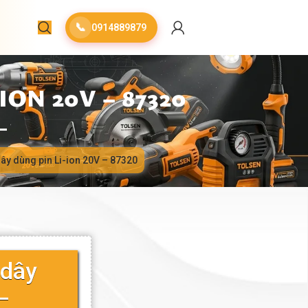
📞
0914889879
ON 20V – 87320
ây dùng pin Li-ion 20V – 87320
 dây
–