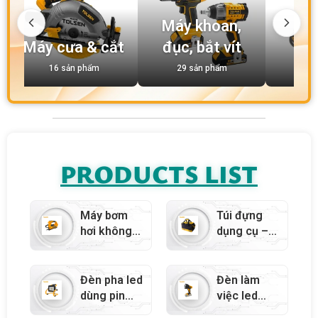
Máy khoan,
Máy cưa & cắt
đục, bắt vít
Má
16 sản phẩm
29 sản phẩm
5 
PRODUCTS LIST
Máy bơm
Túi đựng
hơi không
dụng cụ –
dây dùng
80042
pin Li-ion
20V –
Đèn pha led
Đèn làm
87320
dùng pin
việc led
20v li-ion –
dùng pin