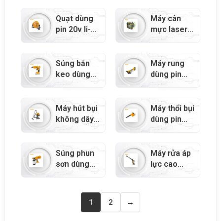
87312
20v li-ion –
87311
Quạt dùng
Máy cân
pin 20v li-
mực laser
ion – 87326
dùng pin
20v li-ion –
87324
Súng bắn
Máy rung
keo dùng
dùng pin
pin 20v li-
20v li-ion –
ion – 87316
87331
Máy hút bụi
Máy thổi bụi
không dây
dùng pin
20v li-ion –
20v li-ion –
87338
87328
Súng phun
Máy rửa áp
sơn dùng
lực cao
pin 20v li-
dùng pin
ion – 87334
20v li-ion
(110-120v)
1
2
→
– 87550