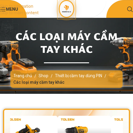
Skip to navigation
MENU
Skip to main content
CÁC LOẠI MÁY CẦM
TAY KHÁC
Trang chủ
Shop
Thiết bị cầm tay dùng PIN
/
/
/
Các loại máy cầm tay khác