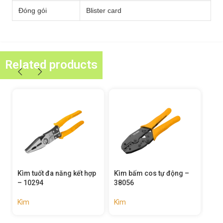
Đóng gói
Blister card
Related products
Kìm tuốt đa năng kết hợp
Kìm bấm cos tự động –
Kìm
– 10294
38056
380
Kìm
Kìm
Kìm