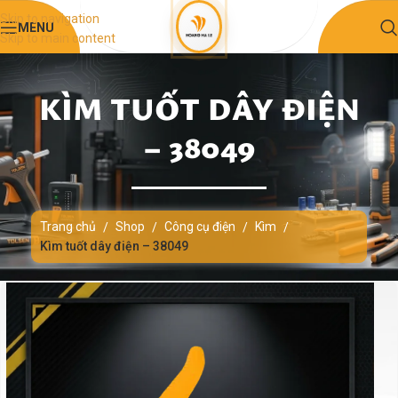
Skip to navigation
MENU
Skip to main content
KÌM TUỐT DÂY ĐIỆN
– 38049
Trang chủ
Shop
Công cụ điện
Kìm
/
/
/
/
Kìm tuốt dây điện – 38049