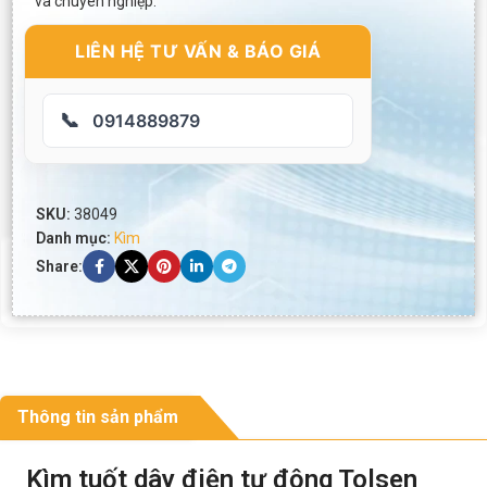
và chuyên nghiệp.
LIÊN HỆ TƯ VẤN & BÁO GIÁ
📞
0914889879
SKU:
38049
Danh mục:
Kìm
Share:
Thông tin sản phẩm
Kìm tuốt dây điện tự động Tolsen