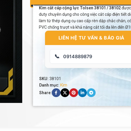
Kìm cắt cáp cộng lực Tolsen 38101 / 38102
được 
duty chuyên dụng cho công việc cắt cáp điện tiết d
làm từ thép dụng cụ cao cấp rèn dập chắc chắn, c
PVC chống trượt và khả năng cắt tối đa lên đến
LIÊN HỆ TƯ VẤN & BÁO GIÁ
📞
0914889879
SKU:
38101
Danh mục:
Kìm
Share: