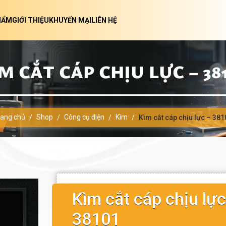
HẨM
GIỚI THIỆU
KHUYẾN MẠI
LIÊN HỆ
M CẮT CÁP CHỊU LỰC – 38
rang chủ
Shop
Công cụ điện
Kìm
/
/
/
/
Kìm cắt cáp chịu lực – 381
Kìm cắt cáp chịu lực
38101