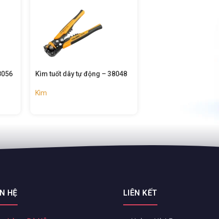
8056
Kìm tuốt dây tự động – 38048
Kìm bấm cos tự độn
Kìm
Kìm
ÊN HỆ
LIÊN KẾT