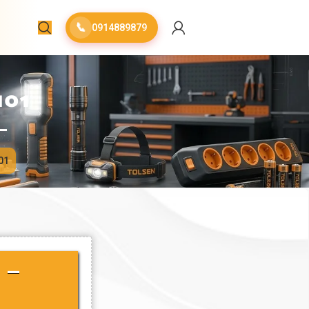
📞
0914889879
101
01
 –