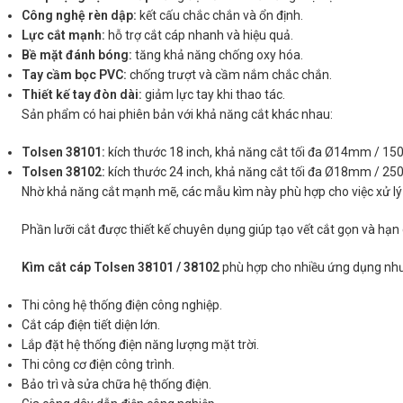
Công nghệ rèn dập:
kết cấu chắc chắn và ổn định.
Lực cắt mạnh:
hỗ trợ cắt cáp nhanh và hiệu quả.
Bề mặt đánh bóng:
tăng khả năng chống oxy hóa.
Tay cầm bọc PVC:
chống trượt và cầm nắm chắc chắn.
Thiết kế tay đòn dài:
giảm lực tay khi thao tác.
Sản phẩm có hai phiên bản với khả năng cắt khác nhau:
Tolsen 38101:
kích thước 18 inch, khả năng cắt tối đa Ø14mm / 1
Tolsen 38102:
kích thước 24 inch, khả năng cắt tối đa Ø18mm / 2
Nhờ khả năng cắt mạnh mẽ, các mẫu kìm này phù hợp cho việc xử lý d
Phần lưỡi cắt được thiết kế chuyên dụng giúp tạo vết cắt gọn và hạn c
Kìm cắt cáp Tolsen 38101 / 38102
phù hợp cho nhiều ứng dụng nh
Thi công hệ thống điện công nghiệp.
Cắt cáp điện tiết diện lớn.
Lắp đặt hệ thống điện năng lượng mặt trời.
Thi công cơ điện công trình.
Bảo trì và sửa chữa hệ thống điện.