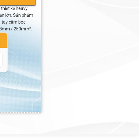
thiết kế heavy
iện lớn. Sản phẩm
ó tay cầm bọc
 Ø18mm / 250mm².